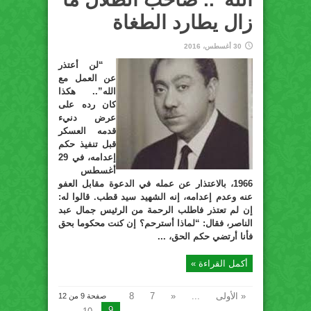
زال يطارد الطغاة
30 أغسطس، 2016
“لن أعتذر
عن العمل مع
الله”.. هكذا
كان رده على
عرض دنيء
قدمه العسكر
قبل تنفيذ حكم
إعدامه، في 29
أغسطس
1966، بالاعتذار عن عمله في الدعوة مقابل العفو
عنه وعدم إعدامه، إنه الشهيد سيد قطب. قالوا له:
إن لم تعتذر فاطلب الرحمة من الرئيس جمال عبد
الناصر، فقال: “لماذا أسترحم؟ إن كنت محكوما بحق
فأنا أرتضي حكم الحق، ...
أكمل القراءة »
« الأولى
...
«
7
8
صفحة 9 من 12
9