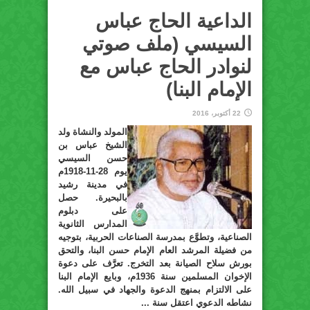
الداعية الحاج عباس
السيسي (ملف صوتي
لنوادر الحاج عباس مع
الإمام البنا)
22 أكتوبر، 2016
المولد والنشاة ولد
الشيخ عباس بن
حسن السيسي
يوم 28-11-1918م
في مدينة رشيد
بالبحيرة. حصل
على دبلوم
المدارس الثانوية
الصناعية، وتطوَّع بمدرسة الصناعات الحربية، بتوجيه
من فضيلة المرشد العام الإمام حسن البنا، والتحق
بورش سلاح الصيانة بعد التخرج. تعرَّف على دعوة
الإخوان المسلمين سنة 1936م، وبايع الإمام البنا
على الالتزام بمنهج الدعوة والجهاد في سبيل الله.
نشاطه الدعوي اعتقل سنة ...