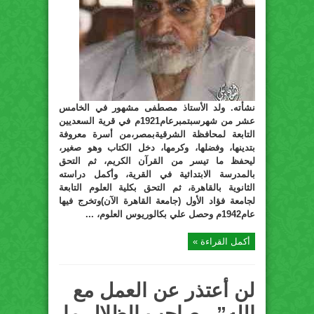
نشأته. ولد الأستاذ مصطفى مشهور في الخامس
عشر من شهرسبتمبرعام1921م في قرية السعديين
التابعة لمحافظة الشرقيةبمصر،من أسرة معروفة
بتدينها، وفضلها، وكرمها، دخل الكتاب وهو صغير،
ليحفظ ما تيسر من القرآن الكريم، ثم التحق
بالمدرسة الابتدائية في القرية، وأكمل دراسته
الثانوية بالقاهرة، ثم التحق بكلية العلوم التابعة
لجامعة فؤاد الأول (جامعة القاهرة الآن)وتخرج فيها
عام1942م وحصل علي بكالوريوس العلوم، ...
أكمل القراءة »
لن أعتذر عن العمل مع
الله”.. صاحب الظلال ما