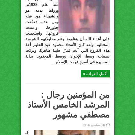
منذ عام 1928م،
ورواها بدمه هو
والشهداء من قبله
ومن بعده، تعمَّقت
جذورها، وامتدت
فروعها، واستعصت
على أعداء الله أن يقتلعوها رغم محاولاتهم الشرسة
المتتالية. ولقد كان الأستاذ محمود عبد الحليم أحدَ
هذه الفروع التي آتت ثمارًا طيبةً طاهرةً، وتركت
بصمات وسط الإخوان ووسط المجتمع. بداية
المسيرة في أسرةٍ فهمت الإسلام ...
أكمل القراءة »
من المؤمنين رجال :
المرشد الخامس الأستاذ
مصطفي مشهور
15 سبتمبر، 2016
1-