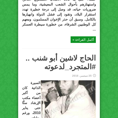
واستهتارهم بأحوال الشعب المعيشية، وما يمس
ضروريات حياته، قد وصل إلى درجة خطيرة تهدد
استقرار البلاد، وتقود إلى فشل الدولة وانهيارها
بالكامل. وسبق أن حذر الإخوان المسلمون، ومعهم
كل الوطنيين الشرفاء، من خطورة سيطرة العسكر
...
أكمل القراءة »
الحاج لاشين أبو شنب ..
#المتجرد_لدعوته
25 سبتمبر، 2016
السيرة
الذاتية كان
من أكبر
أعضاء مكتب
الإرشاد سنًّا
حتى يناير
2010، ورغم
معاناته