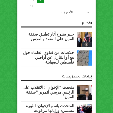
10
11
»
...
الأخيرة »
الأخبار
خبير يشرح آثار تطبيق صفقة
القرن على الضفة والقدس
خلاصات من فتاوى العلماء حول
بيع أو التنازل عن أراضي
فلسطين للصهاينة
بيانات وتصريحات
متحدث “الإخوان”: الانقلاب على
الرئيس مرسي لتمرير “صفقة
القرن”
المتحدث باسم الإخوان: الثورة
مستمرة وراياتها مرفوعة