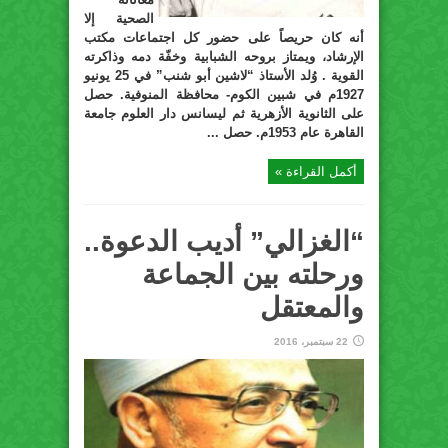
الصحية إلا
أنه كان حريصاً على حضور كل اجتماعات مكتب
الإرشاد، ويمتاز بروحه الشبابية وخفّة دمه وذاكرته
القوية . وُلد الأستاذ “لاشين أبو شنب” في 25 يونيو
1927م في شبين الكوم- محافظة المنوفية. حصل
على الثانوية الأزهرية ثم ليسانس دار العلوم جامعة
القاهرة عام 1953م. حصل ...
أكمل القراءة »
“الغزالي” أديب الدعوة..
ورحلته بين الجماعة
والمعتقل
22 سبتمبر، 2016