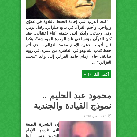
“كنت أتدرب على إجادة الحفظ بالتلاوة في غدوِّي
ورواحي، وأختم القرآن في تتابع صلواتي، وقبل نومي
وفي وحدتي، وأذكر أنني ختمته أثناء اعتقالي، فقد
كان القرآن مؤنسا في تلك الوحدة الموحشة”، هكذا
قال أديب الدعوة الإمام محمد الغزالي، الذي أتم
حفظ كتاب الله وهو في العاشرة من عمره. في رؤية
صادقة، جاء الإمام حامد الغزالي إلى والد “محمد
الغزالي” ...
أكمل القراءة »
محمود عبد الحليم ..
نموذج القيادة والجندية
20 سبتمبر، 2016
إن الشجرة الطيبة
التي غرسها الإمام
الشهيد حسن البنا