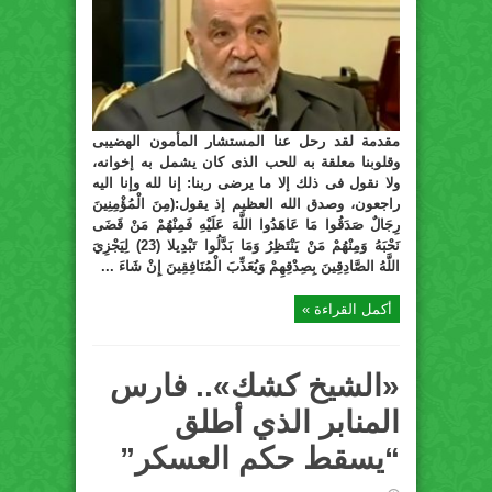
مقدمة لقد رحل عنا المستشار المأمون الهضيبى
وقلوبنا معلقة به للحب الذى كان يشمل به إخوانه،
ولا نقول فى ذلك إلا ما يرضى ربنا: إنا لله وإنا اليه
راجعون، وصدق الله العظيم إذ يقول:(مِنَ الْمُؤْمِنِينَ
رِجَالٌ صَدَقُوا مَا عَاهَدُوا اللَّهَ عَلَيْهِ فَمِنْهُمْ مَنْ قَضَى
نَحْبَهُ وَمِنْهُمْ مَنْ يَنْتَظِرُ وَمَا بَدَّلُوا تَبْدِيلا (23) لِيَجْزِيَ
اللَّهُ الصَّادِقِينَ بِصِدْقِهِمْ وَيُعَذِّبَ الْمُنَافِقِينَ إِنْ شَاءَ ...
أكمل القراءة »
«الشيخ كشك».. فارس
المنابر الذي أطلق
“يسقط حكم العسكر”