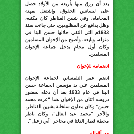
بعد أن رزق منها بأربعة من الأولاد حصل
على ليسانس الحقوق، واشتغل بمهنة
المحاماه، وفي شبين القناطر كان مكتبه،
وظل يدافع عن المظلومين، حتى جاءت سنة
1933م التي التقى خلالها حسن البنا في
منزله، وبايعه، وأصبح من الإخوان المسلمين
وكان أول محامٍ يدخل جماعة الإخوان
المسلمين.
انضمامه للإخوان
انضم عمر التلمساني لجماعة الإخوان
المسلمين علي يد مؤسس الجماعة حسن
البنا في عام 1933 بعد أن دعاه لحضور
دروسه اثنان من الإخوان هما “عزت محمد
حسن” وكان معاون سلخانة بشبين القناطر،
والآخر “محمد عبد العال”، وكان ناظر
محطة قطار الدلتا في محاجر “أبي زعبل”.
من أقواله