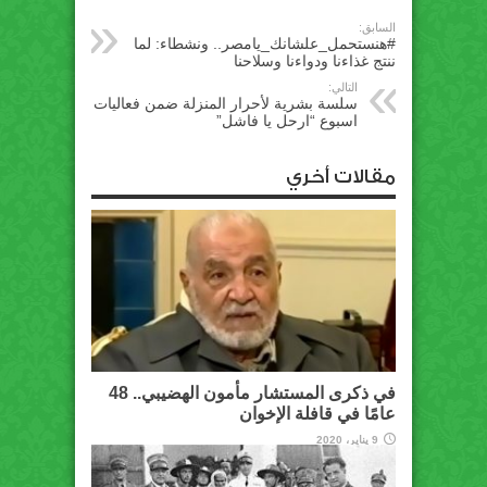
السابق:
#هنستحمل_علشانك_يامصر.. ونشطاء: لما
ننتج غذاءنا ودواءنا وسلاحنا
التالي:
سلسة بشرية لأحرار المنزلة ضمن فعاليات
اسبوع “ارحل يا فاشل”
مقالات أخري
في ذكرى المستشار مأمون الهضيبي.. 48
عامًا في قافلة الإخوان
9 يناير، 2020