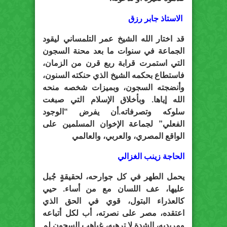
الاستاذ جابر رزق
قد اختار الله الشيخ عمر التلمساني ليقود
الجماعة في سنوات ما بعد محنة السجون
التي استمرت قرابة ربع قرن من الزمان،
فاستطاع بحكمه الشيخ الذي حنكته السنون،
وأنضجته السجون، وبميزات شخصه منحه
الله إياها. وبأخلاق الإسلام التي صبغت
سلوكه وتصرفاته.أن يفرض “الوجود
الفعلي” لجماعة الإخوان المسلمين على
الواقع المصري، والعربي، والعالمي
الحاجة زينب الغزالي
يحمل الطهر في كل جوارحه، لحقيقةٍ جُبل
عليها، عف اللسان مع من أساء. حيي
كالعذراء البتول، قوي في الحق الذي
اعتقده، مصر على نصرته، أب لكل أتباعه
ومريديه، الشدة لا ترهبه، غياهب السجون لم