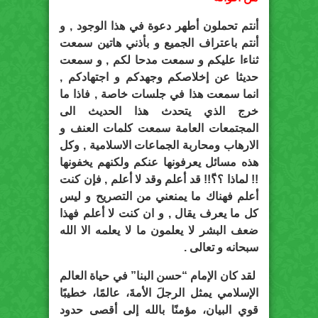
أنتم تحملون أطهر دعوة في هذا الوجود , و
أنتم باعتراف الجميع و بأذني هاتين سمعت
ثناءا عليكم و سمعت مدحا لكم , و سمعت
حديثا عن إخلاصكم وجهدكم و اجتهادكم ,
انما سمعت هذا في جلسات خاصة , فاذا ما
خرج الذي يتحدث هذا الحديث الى
المجتمعات العامة سمعت كلمات العنف و
الارهاب ومحاربة الجماعات الاسلامية , وكل
هذه مسائل يعرفونها عنكم ولكنهم يخفونها
!! لماذا ؟؟ّ!! قد أعلم وقد لا أعلم , فإن كنت
أعلم فهناك ما يمنعني من التصريح و ليس
كل ما يعرف يقال , و ان كنت لا أعلم فهذا
ضعف البشر لا يعلمون ما لا يعلمه الا الله
سبحانه و تعالى .
لقد كان الإمام “حسن البنا” في حياة العالم
الإسلامي يمثل الرجلَ الأمةَ، عالمًا، خطيبًا
قوي البيان، مؤمنًا بالله إلى أقصى حدود