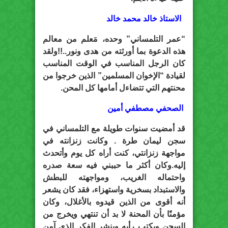
الاستاذ خالد محمد خالد
“عمر التلمساني” وحده، مَعلم من معالم
هذه الدعوة بما أورثته من هدى ونور..!!ولقد
كان الرجل المناسب في الوقت المناسب
لقيادة “الإخوان المسلمين” الذين خرجوا من
محنتهم التي تتضاءل أمامها كل المحن.
الصحفي مصطفي أمين
قد أمضيت سنوات طويلة مع التلمساني في
سجن ليمان طرة . وكانت زنزانته في
مواجهة زنزانتي، كنت أراه كل يوم وأتحدث
إليه.وكان أكثر ما حببني فيه سعة صدره
واحتماله الغريب، ومواجهته للبطش
والاستبداد بسخرية واستهزاء، فقد كان يشعر
أنه أقوى من الذين قيدوه بالأغلال، وكان
مؤمنًا بأن المحنة لا بد أن تنتهي ويخرج من
السجن ويكتب رأيه وينشر الفكر الذي آمن