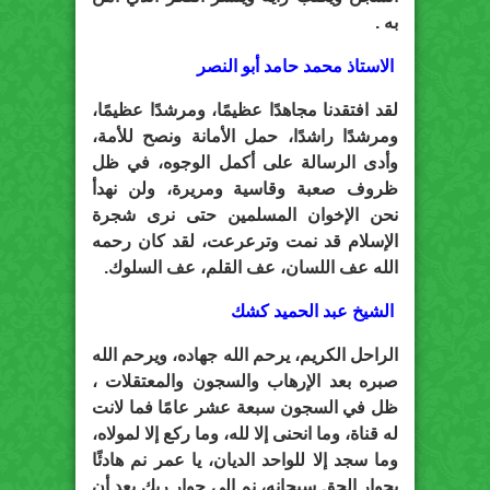
به .
الاستاذ محمد حامد أبو النصر
لقد افتقدنا مجاهدًا عظيمًا، ومرشدًا عظيمًا،
ومرشدًا راشدًا، حمل الأمانة ونصح للأمة،
وأدى الرسالة على أكمل الوجوه، في ظل
ظروف صعبة وقاسية ومريرة، ولن نهدأ
نحن الإخوان المسلمين حتى نرى شجرة
الإسلام قد نمت وترعرعت، لقد كان رحمه
الله عف اللسان، عف القلم، عف السلوك.
الشيخ عبد الحميد كشك
الراحل الكريم، يرحم الله جهاده، ويرحم الله
صبره بعد الإرهاب والسجون والمعتقلات ،
ظل في السجون سبعة عشر عامًا فما لانت
له قناة، وما انحنى إلا لله، وما ركع إلا لمولاه،
وما سجد إلا للواحد الديان، يا عمر نم هادئًا
بجوار الحق سبحانه، نم إلى جوار ربك بعد أن