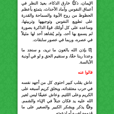
الإيمان، ذكيًّا خارق الذكاء، بعيدَ النظر في
أعماق النفوس وآماد الأحداث، يتمتع بأعظم
الحظوظ من روح الأبوة والسماحة والقدرة
على تطويع النفوس وتوجيهها وتربيتها،
وساعده على كل أولئك قوةُ الذاكرة بصورة
لم يسمع بها أحد، ولم يُشاهد أحد لها مثيلاً
في عصره، وربما في عصور سابقات.
إنّا بإذن الله بالغون ما نريد، و سنجد ما
وعدنا ربنا حقًا، و سنقيم الحق و لو في أودية
الأبالسة.
قالوا عنه
عاش بقلب كبير احتوى كل من أجهد نفسه
في حرب معتقداته، وبخلق كريم أسبغه على
الكريم وعلى اللئيم. وعاش عفيفًا ليس لغير
الله عليه يد فكان جبلاً في الإباء والشمم.
وفيًّا يذكر ويشكر الكبير والصغير على ما
قدموه لغيره أو لدعوته.