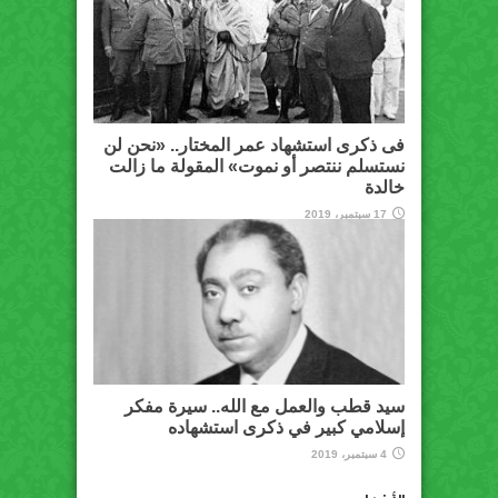
فى ذكرى استشهاد عمر المختار.. «نحن لن
نستسلم ننتصر أو نموت» المقولة ما زالت
خالدة
17 سبتمبر، 2019
سيد قطب والعمل مع الله.. سيرة مفكر
إسلامي كبير في ذكرى استشهاده
4 سبتمبر، 2019