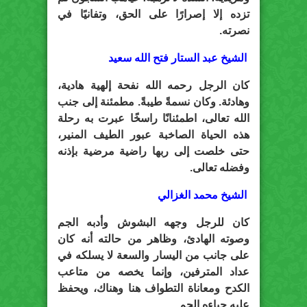
تزده إلا إصرارًا على الحق، وتفانيًا في
نصرته.
الشيخ عبد الستار فتح الله سعيد
كان الرجل رحمه الله نفحة إلهية هادية،
وهادئة. وكان نسمةً طيبةً. مطمئنة إلى جنب
الله تعالى، اطمئنانًا راسخًا عبرت به رحلة
هذه الحياة الصاخبة عبور الطيف المنير،
حتى خلصت إلى ربها راضية مرضية بإذنه
وفضله تعالى.
الشيخ محمد الغزالي
كان للرجل وجهه البشوش وأدبه الجم
وصوته الهادئ، وظاهر من حالته أنه كان
على جانب من اليسار والسعة لا يسلكه في
عداد المترفين، وإنما يخصه من متاعب
الكدح ومعاناة التطواف هنا وهناك، ويحفظ
عليه حياءه الجم.