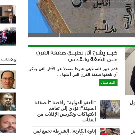
ء اليهود للأراضي في فلسطين وكونها تنذر بقيام
خبير يشرح آثار تطبيق صفقة القرن
على الضفة والقدس
مقالات و
قدم خبير فلسطيني شرحا مفصلا عن الآثار التي يمكن
أن تلحقها صفقة القرن التي أعلنها ...
التفاصيل
ول
“العفو الدولية” رافضة “الصفقة
السيئة”: تؤدي إلى تفاقم
الانتهاكات وتكريس الإفلات من
العقاب
ز
إتاوة الكارتة.. الشرطة تجمع ثمن