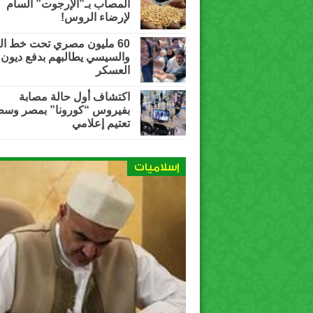
المصاب بـ”الإرجوت” السام
لإرضاء الروس!
60 مليون مصري تحت خط ال
والسيسي يطالبهم بدفع ديون
العسكر
اكتشاف أول حالة مصابة
بفيروس “كورونا” بمصر وس
تعتيم إعلامي
إسلاميات