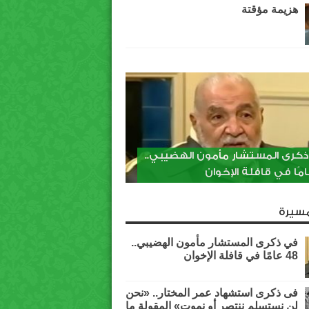
هزيمة مؤقتة
كرى المستشار مأمون الهضيبي..
سيرة
في ذكرى المستشار مأمون الهضيبي..
48 عامًا في قافلة الإخوان
فى ذكرى استشهاد عمر المختار.. «نحن
لن نستسلم ننتصر أو نموت» المقولة ما