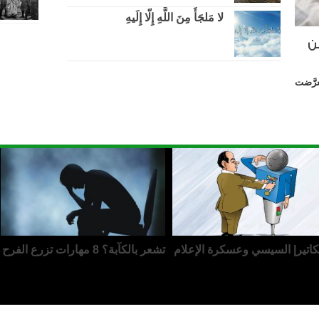
لا مَلجَأَ مِنَ اللَّهِ إِلّا إِلَيهِ
ن
َّضت
كاتير| السيسي وعسكرة الإعلام
تشعر بالكآبة؟ 8 مهارات تزرع الفرح