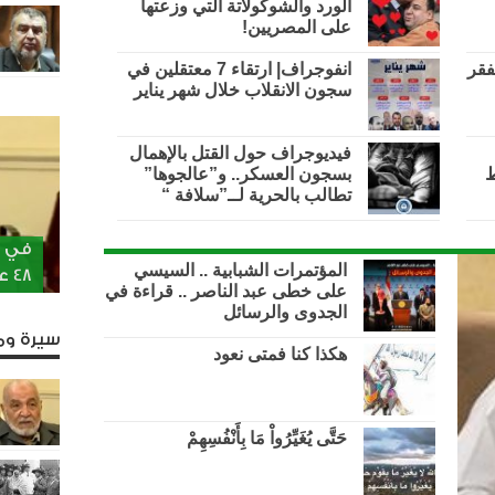
الورد والشوكولاتة التي وزعتها
على المصريين!
فقر
انفوجراف| ارتقاء 7 معتقلين في
سجون الانقلاب خلال شهر يناير
فيديوجراف حول القتل بالإهمال
ط
بسجون العسكر.. و”عالجوها”
تطالب بالحرية لــ”سلافة “
في ذ
المؤتمرات الشبابية .. السيسي
48 عامًا في قافلة الإخوان
على خطى عبد الناصر .. قراءة في
الجدوى والرسائل
سيرة وم
هكذا كنا فمتى نعود
حَتَّى يُغَيِّرُواْ مَا بِأَنْفُسِهِمْ