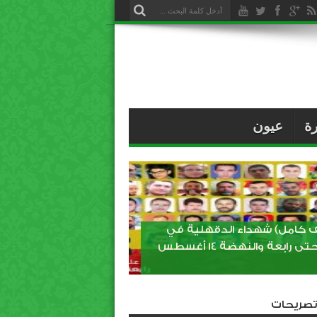
ة
عيون
 كامل) شهداء الدقهلية في
مذبحتى رابعة والنهضة 14 أغسطس
وتصريحات