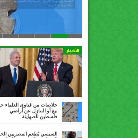
فطنت وتنبّهت الدولة العثمانية لخطط شرا
دولة يهودية في ما...
الأخبار
خلاصات من فتاوى العلماء ح
بيع أو التنازل عن أراضي
فلسطين للصهاينة
السيسي يُطعم المصريين الخب