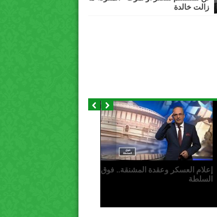
زالت خالدة
إعلام العسكر وعقدة المشنقة.. فوق
السلطة