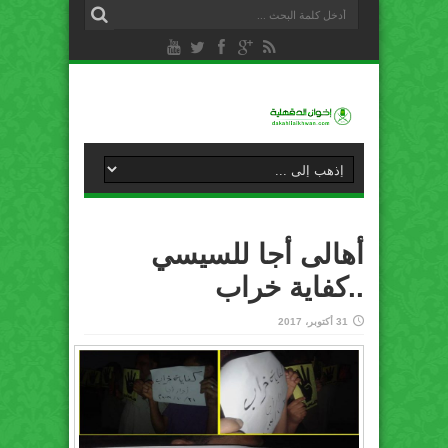
أهالى أجا للسيسي
..كفاية خراب
31 أكتوبر، 2017