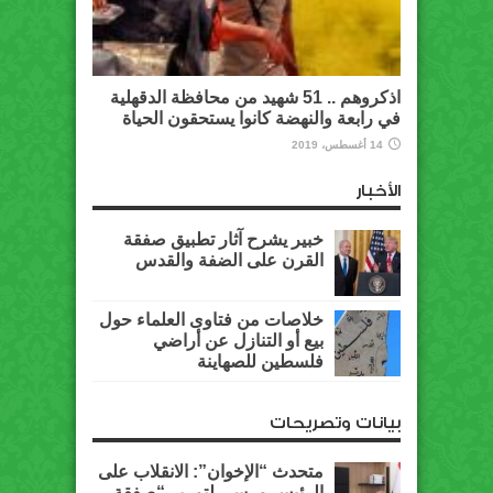
اذكروهم .. 51 شهيد من محافظة الدقهلية
في رابعة والنهضة كانوا يستحقون الحياة
14 أغسطس، 2019
الأخبار
خبير يشرح آثار تطبيق صفقة
القرن على الضفة والقدس
خلاصات من فتاوى العلماء حول
بيع أو التنازل عن أراضي
فلسطين للصهاينة
بيانات وتصريحات
متحدث “الإخوان”: الانقلاب على
الرئيس مرسي لتمرير “صفقة