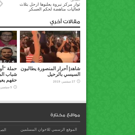
ثوار مركز نبروة يعلنوها ارحل بثلاث
فعاليات مناهضة لحكم العسكر
مقالات أخري
شاهد| أحرار المنصورة يطالبون
حملة “أوق
السيسي بالرحيل
شباب الم
حقهم يعي
27 سبتمبر، 2019
5 سبتمبر، 2019
مواقع مختارة
الموقع الرسمي للاخوان المسلمين
الصف