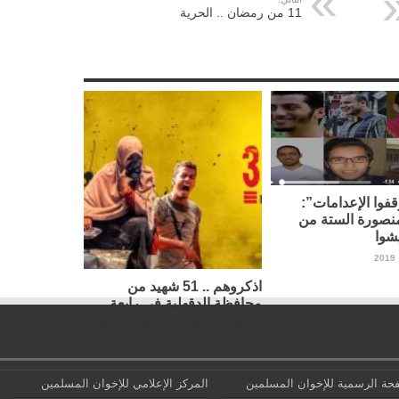
11 من رمضان .. الحرية
فوا الإعدامات”:
نصورة الستة من
شوا
اذكروهم .. 51 شهيد من
محافظة الدقهلية في رابعة
والنهضة كانوا يستحقون الحياة
14 أغسطس، 2019
حة الرسمية للإخوان المسلمين
المركز الإعلامي للإخوان المسلمين