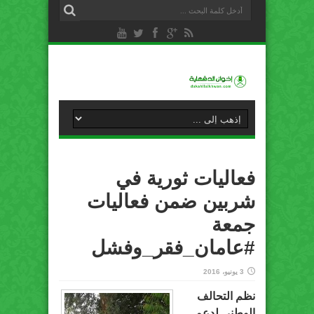
فعاليات ثورية في
شربين ضمن فعاليات
جمعة
#عامان_فقر_وفشل
3 يونيو، 2016
نظم التحالف
الوطنى لدعم