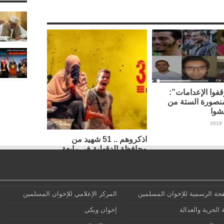
فوا الإعدامات”:
نصورة الستة من
شوا
اذكروهم .. 51 شهيد من
محافظة الدقهلية في رابعة
والنهضة كانوا يستحقون الحياة
14 أغسطس، 2019
حة الرسمية للإخوان المسلمين
المركز الإعلامي للإخوان المسلمين
 الحرية والعدالة
إخوان ويكي