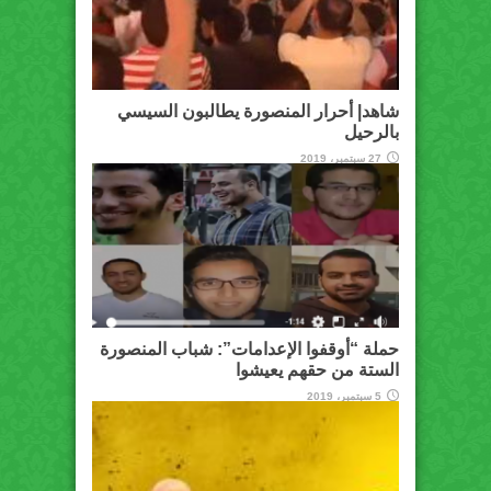
شاهد| أحرار المنصورة يطالبون السيسي
بالرحيل
27 سبتمبر، 2019
حملة “أوقفوا الإعدامات”: شباب المنصورة
الستة من حقهم يعيشوا
5 سبتمبر، 2019