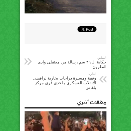
السابق:
حكاية الـ ٣٦ سم رسالة من معتقلي وادى
النطرون
التالي:
وقفة ومسيرة دراجات بخارية لرافضى
الانقلاب العسكري بـاحدى قري مركز
بلقاس
مقالات أخري