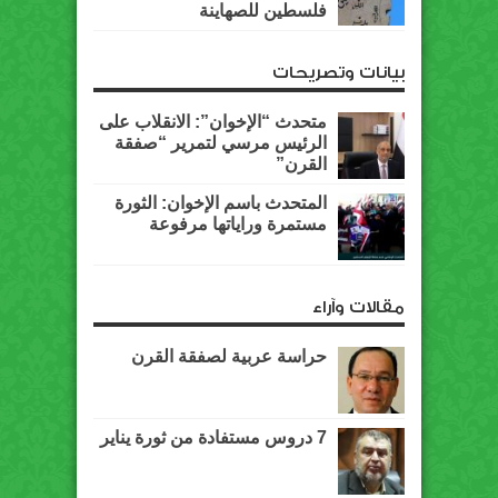
فلسطين للصهاينة
بيانات وتصريحات
متحدث “الإخوان”: الانقلاب على
الرئيس مرسي لتمرير “صفقة
القرن”
المتحدث باسم الإخوان: الثورة
مستمرة وراياتها مرفوعة
مقالات وآراء
حراسة عربية لصفقة القرن
7 دروس مستفادة من ثورة يناير