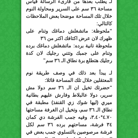
لـ يطلب بعدها من قارىء الرسالة قياس
مساحة ٣٦ سم على السرير ومحاولة النوم
خلال تلك المساحة موضحا بعض الملاحظات
كالتالي:
“ملحوظة: ماتشغلش دماغك وتنام على
ظهرك لان عرض اكتافك اكتر من ٣٦
ملحوظة تانية برده: ماتشغلش دماغك برده
وتنام على جمبك وتتني رجليك لان كدة
رجليك هتطلع برة نطاق الـ ٣٦ سم”
لـ يبدأ بعد ذلك في وصف طريقة نوم
المعتقلين خلال تلك المساحة قائلا:
“حضرتك تخيل ان الـ ٣٦ سم دولا مش
سرير، دولا عالبلاط وفارش عليهم بطانية
ميري (ليها شوك زي القنفذ) مطبقة في
نطاق الـ ٣٦ سم، وتخيل ان الغرفة مساحتها
٤.٧٠*٣.٤٠، وفيه جمب الفرشة دي كمان
٣٤ فرشة، مساحتهم برده ٣٦ سم لكل
فرشة مرصوصين بالتسلوي جمب بعض في