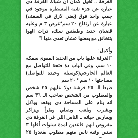
الغرفة .. تخيل كمان ان شباك الغرفة دي
عبارة عن جزء شبه المسطرة موجود في
جمب واحد فوق (يعني لازق في السقف)
عبارة عن ارتفاع ٢٠ سم*عرض ٣ م وعليه
قضبان حديد وطبقتين سلك، ذرات الهوا
بتتخانق مع بعضها عشان تعدي منها !”
وأكمل:
“الغرفة عليها باب من الحديد المقوى سمكه
١٠ سم، وفي الباب دة فتحة للتواصل مع
العالم الخارجي(كوسيلة وحيدة للتواصل)
مساحتها ١٠ سم * ٢٠ سم
طبعا الـ ٢٥ فرشة دولا عليهم ٢٥ شخص
والمطلوب من الشخص صاحب الـ ٣٦ سم
انه ينام على المساحة دي ويقعد وياكل
ويشرب ويلعب ويصلي ويقرأ ويزاكر
ويمارس حياته .. الناس اللي في الغرفة دي
مفروض انهم قاعدين لمدة سنوات أقلها ٣
سنين وفيه ناس منهم مطلوب يقعدوا ٢٥