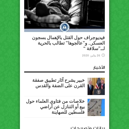
فيديوجراف حول القتل بالإهمال بسجون
العسكر.. و”عالجوها” تطالب بالحرية
لــ”سلافة “
26 يناير، 2020
الأخبار
خبير يشرح آثار تطبيق صفقة
القرن على الضفة والقدس
خلاصات من فتاوى العلماء حول
بيع أو التنازل عن أراضي
فلسطين للصهاينة
بيانات وتصريحات