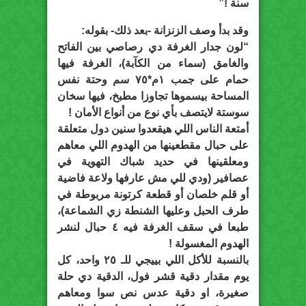
سنة !”
وقد بدأ وصف الزنزانة -بعد ذلك- بقوله:
“لون جدار الغرفة دي رصاصي بين الفاتح
والغامق (سماء من الكآبة)، الغرفة فيها
حمام على جمب ١م*٧٥ سم وحتة نفس
المساحة بيسموها تجاوزا مطبخ، فيها سخان
سوستة لايتصف بأي نوع من أنواع الأمان !
أمتعة الناس اللي هيقعدوا سنين دول متعلقة
على حبال مقطعينها من الهدوم اللي معاهم
ومعلقينها في حديد شباك التهوية في
عصافير (ودي للي مش عارفها ولاعة فاضية
أو قلم خلصان أو قطعة كرتونة مربوطة في
طرف الحبل وعليها الشنطة زي الشماعة)،
طبعا في سقف الغرفة فيه ٤ حبال لنشر
الهدوم المغسولة !
بالنسبة للأكل اللي بييجي للـ ٢٥ واحد، كل
يوم مقدار دقية قشر فول، الدقية دي حلة
صغيرة، او دقية عدس نص سوا ومعاهم