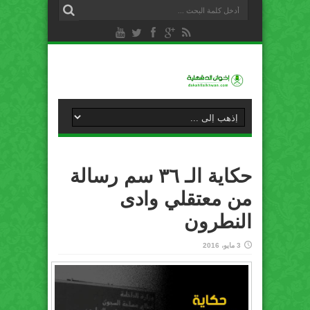
حكاية الـ ٣٦ سم رسالة
من معتقلي وادى
النطرون
3 مايو، 2016