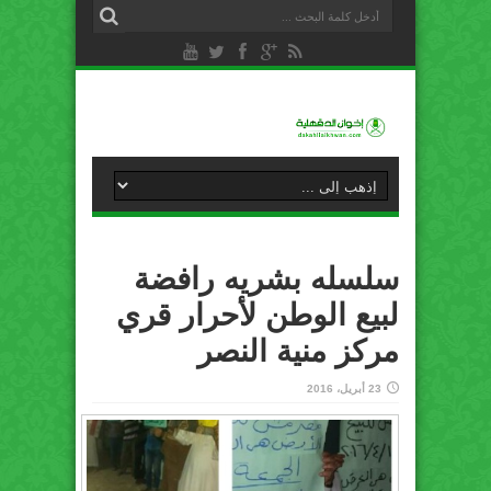
سلسله بشريه رافضة
لبيع الوطن لأحرار قري
مركز منية النصر
23 أبريل، 2016