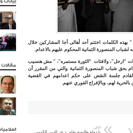
بيانات 
” بهذه الكلمات اختتم أحد أهالى أجا المشاركين خلال
ه لشباب المنصورة الثمانية المحكوم عليهم بالاعدام.
رات “ارحل”، ولافتات “الثورة مستمره”، ” مش هنسيب
مقالات و
 بحق شباب المنصورة الثمانية والتي من المقرر أن
 القادم جلسة النقض على حكم اعدامهم في القضية
 بالحرية لهم، وبالإفراج الفوري عنهم.
التالي:
اسلاميا
يا دولة طابونة بقلم: د.عز الدين الكومي