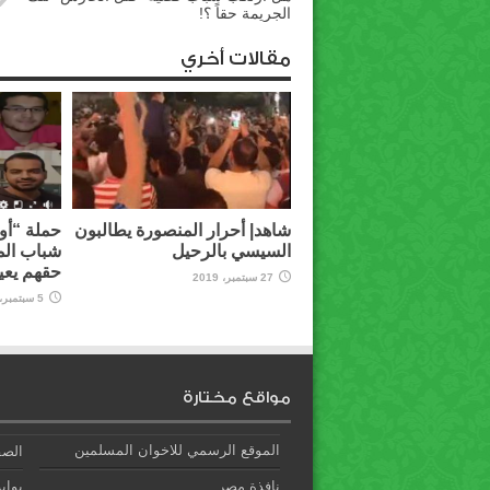
الجريمة حقاً ؟!
مقالات أخري
شاهد| أحرار المنصورة يطالبون
حملة “أوق
السيسي بالرحيل
شباب الم
حقهم يعي
27 سبتمبر، 2019
5 سبتمبر، 2019
مواقع مختارة
الموقع الرسمي للاخوان المسلمين
الصف
نافذة مصر
بوابة