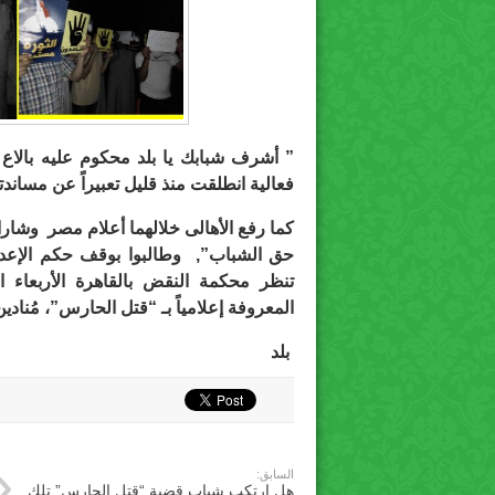
” أشرف شبابك يا بلد محكوم عليه بالاع 
فعالية انطلقت منذ قليل تعبيراً عن مساندت
كما رفع الأهالى خلالهما أعلام مصر وشا
حق الشباب”, وطالبوا بوقف حكم الإعدام
تنظر محكمة النقض بالقاهرة الأربعاء
المعروفة إعلامياً بـ “قتل الحارس”، مُنادين
بلد
السابق:
هل ارتكب شباب قضية “قتل الحارس” تلك