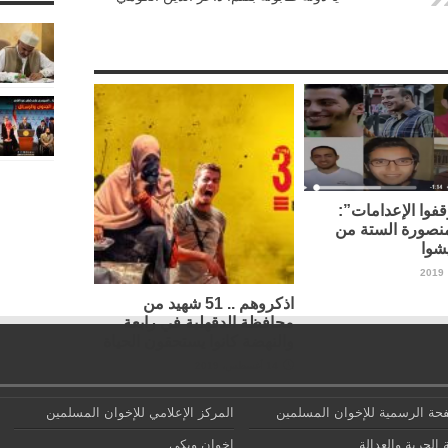
فوا الإعدامات”:
نصورة الستة من
شوا
اذكروهم .. 51 شهيد من
محافظة الدقهلية في رابعة
والنهضة كانوا يستحقون الحياة
14 أغسطس، 2019
حة الرسمية للإخوان المسلمين
المركز الإعلامي للإخوان المسلمين
 الحرية والعدالة
إخوان ويكي