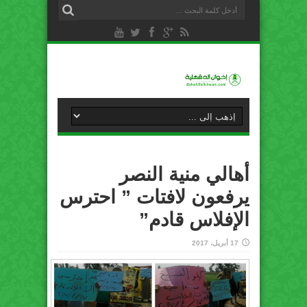
أهالي منية النصر
يرفعون لافتات ” احترس
الإفلاس قادم”
17 أبريل، 2017