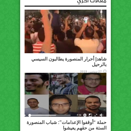
مقالات أخري
شاهد| أحرار المنصورة يطالبون السيسي
بالرحيل
27 سبتمبر، 2019
حملة “أوقفوا الإعدامات”: شباب المنصورة
الستة من حقهم يعيشوا