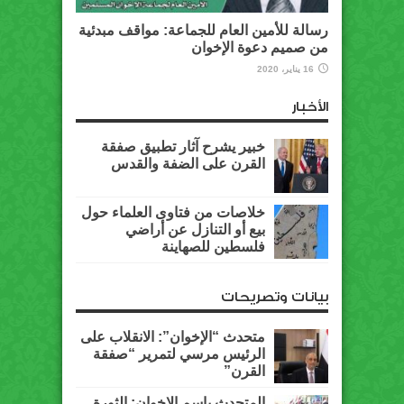
رسالة للأمين العام للجماعة: مواقف مبدئية
من صميم دعوة الإخوان
16 يناير، 2020
الأخبار
خبير يشرح آثار تطبيق صفقة
القرن على الضفة والقدس
خلاصات من فتاوى العلماء حول
بيع أو التنازل عن أراضي
فلسطين للصهاينة
بيانات وتصريحات
متحدث “الإخوان”: الانقلاب على
الرئيس مرسي لتمرير “صفقة
القرن”
المتحدث باسم الإخوان: الثورة