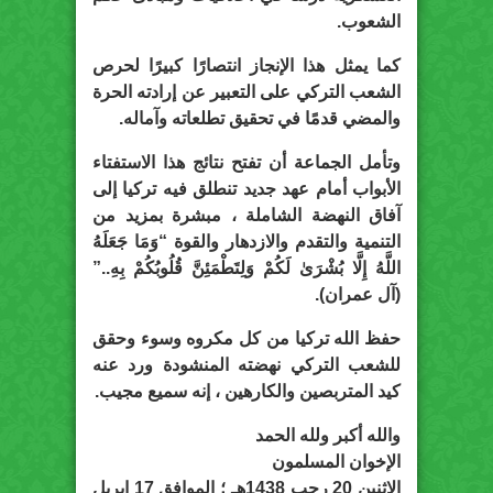
الشعوب.
كما يمثل هذا الإنجاز انتصارًا كبيرًا لحرص
الشعب التركي على التعبير عن إرادته الحرة
والمضي قدمًا في تحقيق تطلعاته وآماله.
وتأمل الجماعة أن تفتح نتائج هذا الاستفتاء
الأبواب أمام عهد جديد تنطلق فيه تركيا إلى
آفاق النهضة الشاملة ، مبشرة بمزيد من
التنمية والتقدم والازدهار والقوة “وَمَا جَعَلَهُ
اللَّهُ إِلَّا بُشْرَىٰ لَكُمْ وَلِتَطْمَئِنَّ قُلُوبُكُمْ بِهِ..”
(آل عمران).
حفظ الله تركيا من كل مكروه وسوء وحقق
للشعب التركي نهضته المنشودة ورد عنه
كيد المتربصين والكارهين ، إنه سميع مجيب.
والله أكبر ولله الحمد
الإخوان المسلمون
الإثنين 20 رجب 1438هـ ؛ الموافق 17 إبريل