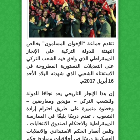
تتقدم جماعة “الإخوان المسلمون” بخالص
التهنئة للدولة التركية على الإنجاز
الديمقراطي الذي وافق فيه الشعب التركي
على التعديلات الدستورية المطروحة في
الاستفتاء الشعبي الذي شهدته البلاد الأحد
16 أبريل 2017م.
إن هذا الإنجاز التاريخي يعد نجاحًا للدولة
وللشعب التركي – مؤيدين ومعارضين –
وخطوة متميزة على طريق احترام إرادة
الشعوب ، تقدم درسًا بليغًا في الممارسة
الديمقراطية والاحتكام لصندوق الانتخابات ،
وتلقن أنصار الحكم الاستبدادي والانقلابات
العسكرية درسًا في أخلاقيات ومبادئ حكم