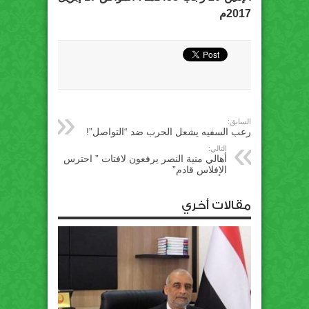
2017م
السابق:
رعب السفيه يشعل الحرب ضد “التواصل”!
التالي:
أهالي منية النصر يرفعون لافتات ” احترس
الإفلاس قادم”
مقالات أخري