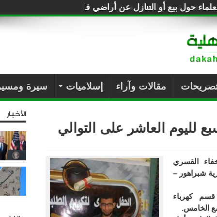
لماء حول بيع أو التنازل عن أراضي فلسطين للصهاينة
تصريحات
مقالات وآراء
إسلاميات
سيرة ومسير
الأخبار
ع لليوم العاشر على التوالي
خفاء القسري
ية شبراهور –
 قسم كهرباء
جمع الخامس.