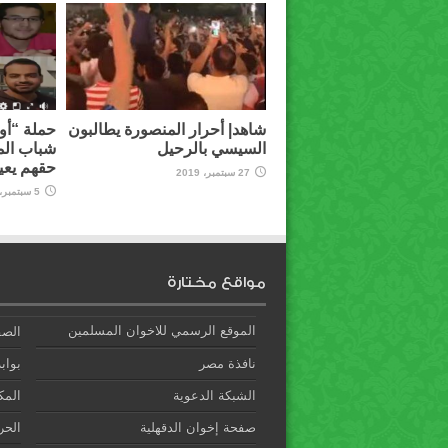
شاهد| أحرار المنصورة يطالبون
حملة “أوق
السيسي بالرحيل
شباب الم
حقهم يعي
27 سبتمبر، 2019
5 سبتمبر، 2019
مواقع مختارة
الموقع الرسمي للاخوان المسلمين
الصف
نافذة مصر
بوابة
الشبكة الدعوية
المك
صفحة إخوان الدقهلية
الحري