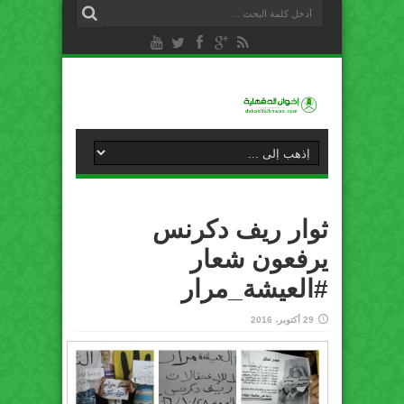
ثوار ريف دكرنس
يرفعون شعار
#العيشة_مرار
29 أكتوبر، 2016