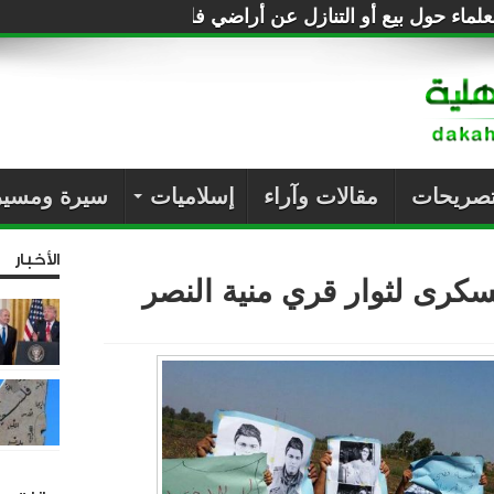
لماء حول بيع أو التنازل عن أراضي فلسطين للصهاينة
تصريحات
مقالات وآراء
إسلاميات
سيرة ومسير
الأخبار
سكرى لثوار قري منية النصر