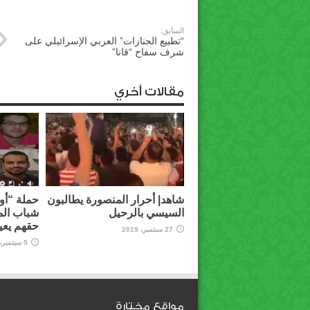
السابق:
“تطبيع الجنازات” العربي الإسرائيلي على
شرف سفاح “قانا”
مقالات أخري
شاهد| أحرار المنصورة يطالبون
حملة “أوق
السيسي بالرحيل
شباب الم
حقهم يعي
27 سبتمبر، 2019
5 سبتمبر، 2019
مواقع مختارة