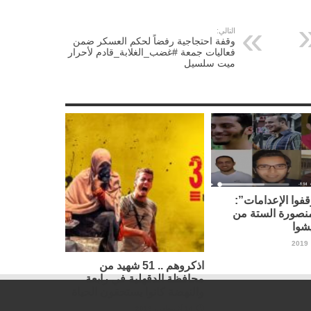
التالي:
وقفة احتجاجية رفضاً لحكم العسكر ضمن
فعاليات جمعة #غضب_الغلابة_قادم لأحرار
ميت سلسيل
فوا الإعدامات”:
نصورة الستة من
شوا
اذكروهم .. 51 شهيد من
محافظة الدقهلية في رابعة
والنهضة كانوا يستحقون الحياة
14 أغسطس، 2019