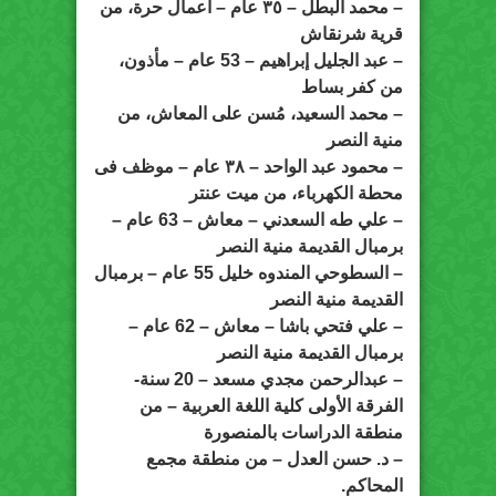
– محمد البطل – ٣٥ عام – أعمال حرة، من
قرية شرنقاش
– عبد الجليل إبراهيم – 53 عام – مأذون،
من كفر بساط
– محمد السعيد، مُسن على المعاش، من
منية النصر
– محمود عبد الواحد – ٣٨ عام – موظف فى
محطة الكهرباء، من ميت عنتر
– علي طه السعدني – معاش – 63 عام –
برمبال القديمة منية النصر
– السطوحي المندوه خليل 55 عام – برمبال
القديمة منية النصر
– علي فتحي باشا – معاش – 62 عام –
برمبال القديمة منية النصر
– عبدالرحمن مجدي مسعد – 20 سنة-
الفرقة الأولى كلية اللغة العربية – من
منطقة الدراسات بالمنصورة
– د. حسن العدل – من منطقة مجمع
المحاكم.