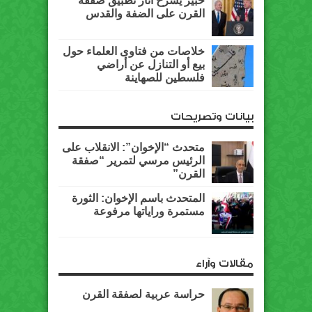
خبير يشرح آثار تطبيق صفقة
القرن على الضفة والقدس
خلاصات من فتاوى العلماء حول
بيع أو التنازل عن أراضي
فلسطين للصهاينة
بيانات وتصريحات
متحدث “الإخوان”: الانقلاب على
الرئيس مرسي لتمرير “صفقة
القرن”
المتحدث باسم الإخوان: الثورة
مستمرة وراياتها مرفوعة
مقالات وآراء
حراسة عربية لصفقة القرن