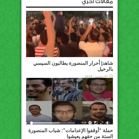
مقالات أخري
شاهد| أحرار المنصورة يطالبون السيسي
بالرحيل
27 سبتمبر، 2019
حملة “أوقفوا الإعدامات”: شباب المنصورة
الستة من حقهم يعيشوا