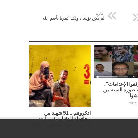
التالي:
لم يكن بؤسا ، ولكنا كفرنا بأنعم الله
فوا الإعدامات”:
نصورة الستة من
شوا
اذكروهم .. 51 شهيد من
محافظة الدقهلية في رابعة
والنهضة كانوا يستحقون الحياة
14 أغسطس، 2019