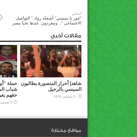
السابق:
“غور يا سيسي” أشعله رواد ” التواصل
الاجتماعى “.. ومغردون: عندها تحيا مصر
مقالات أخري
شاهد| أحرار المنصورة يطالبون
حملة “أوق
السيسي بالرحيل
شباب الم
حقهم يعي
27 سبتمبر، 2019
5 سبتمبر، 2019
مواقع مختارة