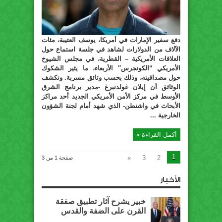
دفع سفير الإمارات في أمريكا، يوسف العتيبة، مئات
الآلاف من الدولارات لشاهد في جلسة استماع حول
العلاقات الأمريكية – القطرية، في مجلس الشيوخ
الأمريكي “الكونجرس″ الأربعاء، ما يثير الشكوك
حول مصداقيته، وذلك بحسب وثائق مسربة. وتكشف
الوثائق أن إيلان غولدنبرغ -مدير برنامج الشرق
الأوسط في مركز الأمن الأمريكي الجديد أحد مراكز
الأبحاث في واشنطن- الذي شهد أمام لجنة الشؤون
الخارجية ...
أكمل القراءة »
1
»
3
2
صفحة 1 من 3
الأخبار
خبير يشرح آثار تطبيق صفقة
القرن على الضفة والقدس