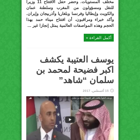
مختلف المستويات. وحضر حفل الافتتاح 11 وزيرا
للنقل ومسؤولون من المغرب وسلطنة عمان
والكويت وإيطاليا وفرنسا وبلغاريا وأذربيجان وإيران.
وأكد خبراء ومراقبون، أن افتتاح ميناء حمد بهذا
الحجم وهذه المواصفات العالمية يمثل إنجازا غير ...
أكمل القراءة »
يوسف العتيبة يكشف
اكبر فضيحة لمحمد بن
سلمان “شاهد”
15 أغسطس، 2017