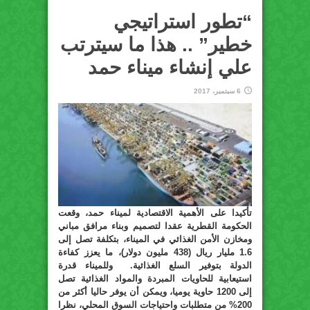
“تطور استراتيجي
خطير” .. هذا ما سيترتب
علي إنشاء ميناء حمد
6 سبتمبر، 2017
تأكيدا على الأهمية الاقتصادية لميناء حمد، وقعت
الحكومة القطرية عقدا لتصميم وبناء مرافق مباني
ومخازن الأمن الغذائي في الميناء، بتكلفة تصل إلى
1.6 مليار ريال (438 مليون دولار)، ما يعزز كفاءة
الدولة بتوفير السلع الغذائية. وللميناء قدرة
استيعابية للحاويات المبردة والمواد الغذائية تصل
إلى 1200 حاوية يوميا، ويمكن أن يوفر حاليا أكثر من
200% من متطلبات واحتياجات السوق المحلي، نظرا