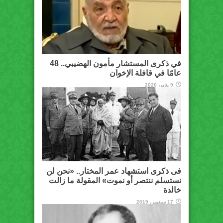
في ذكرى المستشار مأمون الهضيبي.. 48
عامًا في قافلة الإخوان
9 يناير، 2020
فى ذكرى استشهاد عمر المختار.. «نحن لن
نستسلم ننتصر أو نموت» المقولة ما زالت
خالدة
17 سبتمبر، 2019