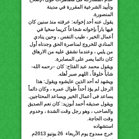
وتأييد الشرعية المقررة في مدينة
المنصورة.
يقول عنه أحد إخوانه: عرفته منذ سنين كان
فيها باراً بإخوانه شجاعاً كريما سخيا في
أعمال الخير ، طيب النفس ، وحين ينادي
المنادي للخروج لمناصرة الحق وجدناه أول
من يلبي ، وعندما نشفق عليه من الارهاق
كان دائما يصر على المصابرة.
ويقول محمد عبد الفتاح: كان –رحمه الله-
شاباً خلوقاً ، اللهم صبر أهله.
ويشهد له أحد الذين عايشوه ويقول: هذا
الرجل لم يؤذ أحداً طوال عمره ، وكان دائماً
يساعد فى أعمال الخير ويساعد المحتاجين.
ويقول صديقه أحمد أبوزيد: كان نعم الصديق
والصاحب ، وهو رجل وقت الشدة ، وخدوم
وقت الحاجة.
استشهاده
خرج ممدوح يوم الأربعاء 26 يونيو 2013م