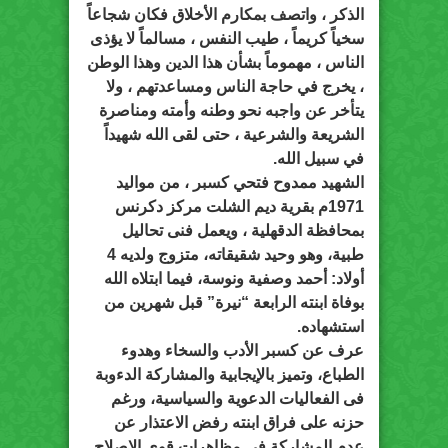
الذكر ، واتصف بمكارم الأخلاق فكان شجاعاً
سخياً كريماً ، طيب النفس ، مسالماً لا يؤذى
الناس ، مهموماً بشأن هذا الدين وهذا الوطن
، يخرج في حاجة الناس ومساعدتهم ، ولا
يتأخر عن واجبه نحو وطنه وأمته ومناصرة
الشريعة والشرعية ، حتى لقى الله شهيداً
في سبيل الله.
الشهيد ممدوح فتحي كسبر ، من مواليد
1971م بقرية ديم الشلت مركز دكرنس
بمحافظة الدقهلية ، ويعمل فنى تحاليل
طبية، وهو وحيد شقيقاته، متزوج ولديه 4
أولاد: أحمد وصفية ونوسة، فيما ابتلاه الله
بوفاة ابنته الرابعة “نيرة” قبل شهرين من
استشهاده.
عرف عن كسبر الأدب والسخاء وهدوء
الطباع، وتميز بالإيجابية والمشاركة الدءوبة
فى الفعاليات الدعوية والسياسية، ورغم
حزنه على فراق ابنته رفض الاعتذار عن
عدم المشاركة فى مظاهرات قوى الإصلاح