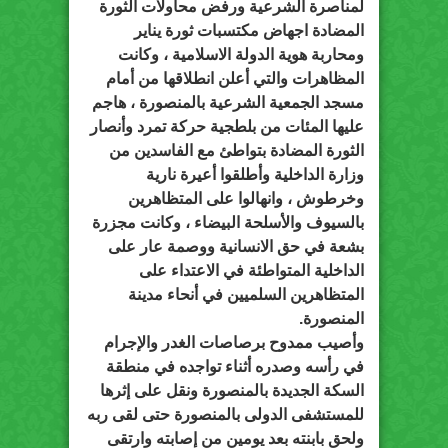
لمناصرة الشرعية ورفض محاولات الثورة
المضادة اجهاض مكتسبات ثورة يناير
ومحاربة هوية الدولة الاسلامية ، وكانت
المظاهرات والتي أعلن انطلاقها من أمام
مسجد الجمعية الشرعية بالمنصورة ، هاجم
عليها المئات من بلطجية حركة تمرد وأنصار
الثورة المضادة بتواطئ مع الفاسدين من
وزارة الداخلية وأطلقوا أعيرة نارية
وخرطوش ، وانهالوا على المتظاهرين
بالسيوف والأسلحة البيضاء ، وكانت مجزرة
بشعة في حق الانسانية ووصمة عار على
الداخلية المتواطئة في الاعتداء على
المتظاهرين السلميين في أنحاء مدينة
المنصورة.
وأصيب ممدوح برصاصات الغدر والإجرام
في رأسه وصدره أثناء تواجده في منطقة
السكة الجديدة بالمنصورة ونقل على إثرها
للمستشفى الدولى بالمنصورة حتى لقى ربه
ولحق بابنته بعد يومين من إصابته وارتقى