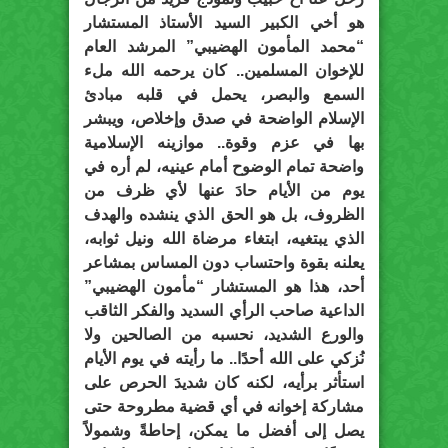
هو أخي الكبير السيد الأستاذ المستشار
“محمد المأمون الهضيبي” المرشد العام
للإخوان المسلمين.. كان يرحمه الله ملء
السمع والبصر، يحمل في قلبه مبادئ
الإسلام الواضحة في صدق وإخلاص، ويبشر
بها في عزم وقوة.. موازينه الإسلامية
واضحة تمام الوضوح أمام عينيه، لم أره في
يوم من الأيام حادَ عنها لأي ظرف من
الظروف، بل هو الحق الذي ينشده والهدف
الذي يبتغيه، ابتغاء مرضاة الله ونيل ثوابه،
يعلنه بقوة واحتساب دون المساس بمشاعر
أحد، هذا هو المستشار “مأمون الهضيبي”
الداعية صاحب الرأي السديد والفكر الثاقب
والورع الشديد، نحسبه من الصالحين ولا
نُزكي على الله أحدًا.. ما رأيته في يوم الأيام
استأثر برأيه، لكنه كان شديدَ الحرص على
مشاركة إخوانه في أي قضية مطروحة حتى
يصل إلى أفضل ما يمكن، إحاطةً وشمولاً