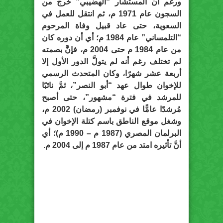
ورغم أن المستشار “الهضيبي” خرج من
السجون عام 1971 م، ثم انتقل للعمل في
السعوية، حتى عاد قبيل وفاة المرحوم
“التلمساني” عام 1984 م؛ أي أن دوره كان
من عام 1984 م حتى 2004 م، فإنَّ بصمته
لم تختلف رغم أنه لم يتولَّ الدور الأول إلا
أربعة عشر شهرًا، وكان المتحدث الرسمي
للإخوان طوال عهد “أبو النصر”، ثمَّ نائبًا
للمرشد في فترة “مشهور”، حتى أصبح
مُرشدًا عامًّا في نوفمبر (رمضان) 2002 م،
وشغل موقع الناطق باسم كتلة الإخوان في
البرلمان المصري (1987 م – 1990 م)؛ أي
أنَّ تأثيره امتد من عام 1987 م إلى 2004 م.