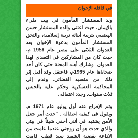
في قافلة الإخوان
ولد المستشار المأمون فى بيت ملىء
بالإيمان، حيث اعتنى والده المستشار حسن
الهضيبي بتربية أبنائه تربية إسلامية، والتحق
المستشار المأمون بدعوة الإخوان بعد
العدوان الثلاثى على مصر عام 1956 م-
حيث كان من المشاركين فى التصدى لهذا
العدوان- وشارك أهله المحنة حتى كان أحد
ضحاياها عام 1965م، فاعتقل وقد أقيل إثر
ذلك من منصبه القضائي. وقدم إلى
المحاكمة العسكرية وحكم عليه بالحبس
ثلاث سنوات. وجدد اعتقاله .
وتم الإفراج عنه أول يوليو عام 1971 م.
ويقول فى كيفية اعتقاله : “حدث أمر جعل
الأمن يشتبه في أنني أخفي شيئاً في بيتي
والذي حدث هو أن زوجتي عندما علمت من
الإذاعة بقضية الشهيد سيد قطب قامت