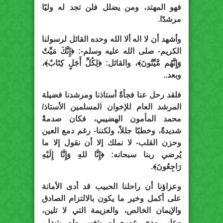
فهو المهتد، ومن يضلل فلن تجد له وليًا
مرشدًا.
وأشهد أن لا اله ألا الله وحده القائل لرسولنا
الكريم- صلى الله عليه وسلم-: ﴿إِنَّكَ مَيِّتٌ
وَإِنَّهُم مَّيِّتُونَ﴾، والقائل: ﴿لِكُلِّ أَجَلٍ كِتَابٌ﴾،
وبعد..
فلقد رحل عنا فجأةً أستاذنا ومرشدنا فضيلة
المرشد العام للإخوان المسلمين الأستاذ/
محمد المأمون الهضيبي، فكان صدمةً
شديدةً، وخطبًا جللاً، ولكننا- رغم دمع العين
وحزن القلب- لا نملك إلا أن نقول إلا ما
يُرضي ربنا سبحانه: ﴿إِنَّا للهِ وَإِنَّا إِلَيْهِ
رَاجِعُونَ﴾.
وعزاؤنا أن راحلنا الحبيب قد أدى الأمانة
على أكمل وخير ما يكون بالالتزام الصادق
والإيمان الخالص، والعزيمة التي لا تلين،
وعلى مدى عمره لم يتغير، ولم يتبدل،