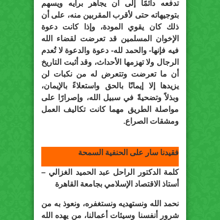
تدفعه دائمًا إلى أن يجاهر برأيه ويسهم
بتوجيهاته حتى لأقرب المقربين منه، على أن
ذلك كان يقوي المودة، وإذا كانت دعوة
الإخوان المسلمين قد تعرضت لقضاء الله
فيه فإنها- والحمد لله- دعوة والدعوة لا تُعدم
الرجال ولا تهزمها الأحداث، وقد أثبت التاريخ
أن ما تعرضت وتتعرض له من نكبات لن
يزيدها إلا إيمانًا بالحق واستعلاءً بالإيمان،
وبذلاً وتضحيةً في سبيل الله، وإصرارًا على
مواصلة الطريق مهما كانت تكاليف العمل
ومشقات الصراع.
فقيدنا سار على الحنفية السمحة
كلمة الدكتور الراحل عبد الحميد الغزالي –
أستاذ الاقتصاد الإسلامي بجامعة القاهرة
نحمد الله ونستهديه ونستغفره، ونعوذ به من
شرور أنفسنا وسيئات أعمالنا، من يهده الله