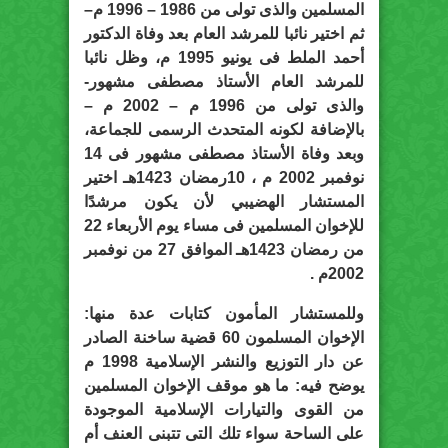
المسلمين والذى تولى من 1986 – 1996 م–
ثم اختير نائبا للمرشد العام بعد وفاة الدكتور
أحمد الملط فى يونيو 1995 م، وظل نائبا
للمرشد العام الأستاذ مصطفى مشهور-
والذى تولى من 1996 م – 2002 م –
بالإضافة لكونه المتحدث الرسمى للجماعة،
وبعد وفاة الأستاذ مصطفى مشهور فى 14
نوفمبر 2002 م ، 10رمضان 1423هـ اختير
المستشار الهضيبي لأن يكون مرشدًا
للإخوان المسلمين فى مساء يوم الأربعاء 22
من رمضان 1423هـ الموافق 27 من نوفمبر
2002م .
وللمستشار المأمون كتابات عدة منها:
الإخوان المسلمون 60 قضية ساخنة الصادر
عن دار التوزيع والنشر الإسلامية 1998 م
يوضح فيه: ما هو موقف الإخوان المسلمين
من القوى والتيارات الإسلامية الموجودة
على الساحة سواء تلك التى تتبنى العنف أم