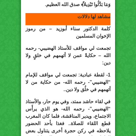
وَمَا بَدَّلُوا تَبْدِيلاً﴾ صدق الله العظيم.
مشاهد لها دلالات
كلمة الدكتور سناء أبوزيد – من رموز
الإخوان المسلمين
تجمعت لي مواقف للأستاذ الهضيبي- رحمه
الله – حكايةً عمن لا أتهمهم في خلقٍ ولا
دين:
1- لقطة عبادية: تجمعت لي مواقف للإمام
“الهضيبي”- رحمه الله- من حكاية من لا
أتهمهم في خلُق ولا دين..
في لقاء حاشد ممتد، وفي يوم حار، والأستاذ
“الهضيبي”- رحمه الله- هو الذي يرأَس
الاجتماع، ويدير المناقشة، فلما كان المغرب
قطع اللقاء للصلاة.. فغذا بأحد الحضور
يلاحظه في ركن حجرة أخرى يتناول بعض