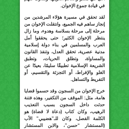
في قيادة جموع الإخوان.
لقد تحقق في مسيرة هؤلاء المرشدين من
إنجاز ساهم فيه الجميع، وانتقلت الإخوان من
مرحلة إلى مرحلة بسلاسة وهدوء، وما زال
ينتظر الإخوان الكثير؛ حتى يحققوا أمل
العرب والمسلمين في بناء دولة إسلامية
مدنية عصرية، تحقق العدل، وتنفذ القانون
والمساواة، وتطلق الحريات، وتطبق
الشريعة الإسلامية تطبيقًا سليمًا، بعيدًا عن
الغلو والإفراط، أو التجزئة والتقسيم، أو
التفريط والتساهل.
خرج الإخوان من السجون وقد حسموا قضايا
هامة، مثل: الموقف من التكفير، وهذه فتنة
حدثت داخل السجون بسبب التعذيب
الرهيب، وكان كتاب (دعاة لا قضاة) هو
الكلمة الفصل، وكان للـ”هضيبي” الأب
(المستشار “حسن”، والابن المستشار