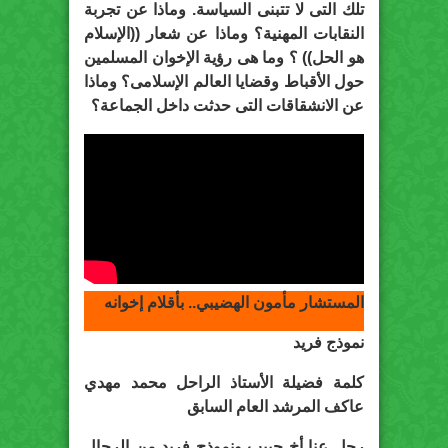
تلك التى لا تتبنى السياسة. وماذا عن تجربة
النقابات المهنية؟ وماذا عن شعار ((الإسلام
هو الحل)) ؟ وما هى رؤية الإخوان المسلمين
حول الأقباط وقضايا العالم الإسلامى؟ وماذا
عن الانشقاقات التى حدثت داخل الجماعة؟
المستشار مأمون الهضيبي.. بأقلام إخوانه
نموذج فريد
كلمة فضيلة الأستاذ الراحل محمد مهدي
عاكف المرشد العام السابق
رحل عنا أخ حبيب ونموذج فريد من الرجال