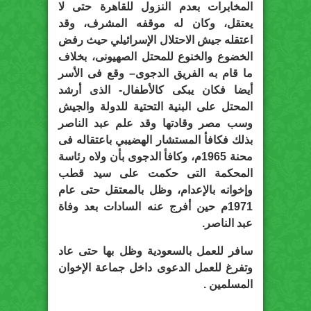
المخابرات بعدم النزول للقاهرة حتى لا
يعتقل، وكان له موقفه المشرف، وقد
اعتقله جيش الاحتلال الإسرائيلي حيث رفض
الخضوع والخنوع للمحتل الصهيونى، بخلاف
ما قام به الفريق الدجوى– وقع فى الأسر
أيضا فكان يبكى كالأطفال- الذى أرشد
المحتل على البنية التحتية للدولة والجيش
وسب مصر وقادتها وقد علم عبد الناصر
بذلك فكافأ المستشار الهضيبي باعتقاله فى
محنة 1965م، وكافأ الدجوى بأن ولاه رئاسة
المحكمة التى حكمت على سيد قطب
وإخوانه بالإعدام، وظل بالمعتقل حتى عام
1971م حين أفرج عنه السادات بعد وفاة
عبد الناصر.
سافر للعمل بالسعودية وظل بها حتى عاد
وتفرغ للعمل الدعوى داخل جماعة الإخوان
المسلمين .