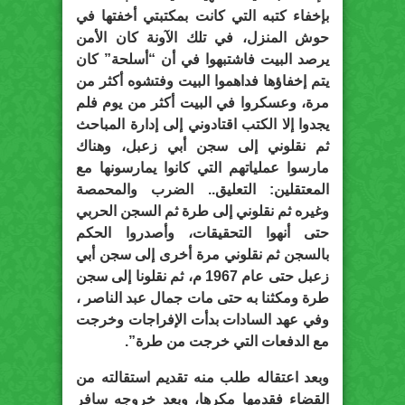
بإخفاء كتبه التي كانت بمكتبتي أخفتها في
حوش المنزل، في تلك الآونة كان الأمن
يرصد البيت فاشتبهوا في أن “أسلحة” كان
يتم إخفاؤها فداهموا البيت وفتشوه أكثر من
مرة، وعسكروا في البيت أكثر من يوم فلم
يجدوا إلا الكتب اقتادوني إلى إدارة المباحث
ثم نقلوني إلى سجن أبي زعبل، وهناك
مارسوا عملياتهم التي كانوا يمارسونها مع
المعتقلين: التعليق.. الضرب والمحمصة
وغيره ثم نقلوني إلى طرة ثم السجن الحربي
حتى أنهوا التحقيقات، وأصدروا الحكم
بالسجن ثم نقلوني مرة أخرى إلى سجن أبي
زعبل حتى عام 1967 م، ثم نقلونا إلى سجن
طرة ومكثنا به حتى مات جمال عبد الناصر ،
وفي عهد السادات بدأت الإفراجات وخرجت
مع الدفعات التي خرجت من طرة”.
وبعد اعتقاله طلب منه تقديم استقالته من
القضاء فقدمها مكرها، وبعد خروجه سافر