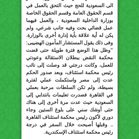
الى السعودية للحج حيث التحق بالعمل في
قسم الحقوق العامة وقسم الحقوق الخاصة
بوزارة الداخلية السعودية ، والعمل فيهما
عمل قضائي بحت وفيه جانب شرعي، ولم
يكن له أية علاقة بأية إدارة أخرى بالوزارة.
وفى ذلك يقول المستشار المأمون الهضيبى:
“وظل هذا الوضع فترة طويلة حتى قضت
محكمة النقض ببطلان الاستقالة وعودتي
للعمل، وكانت درجتي قد وصلت إلى نائب
رئيس محكمة استئناف، وبعد صدور الحكم
عدت إلى مصر واستكملت عملي لفترة
بسيطة، ولم تكن السلطات مرحبة بعملي
في القاهرة فصدرت تعليمات بانتدابي إلى
السعودية حيث عدت مرة أخرى إلى هناك
حتى أوشك سني على بلوغ الستين وجاء
دوري لأكون رئيس محكمة استئناف القاهرة
.. وقبلها أصبحت خلال السفر في درجة
رئيس محكمة استئناف الإسكندرية.