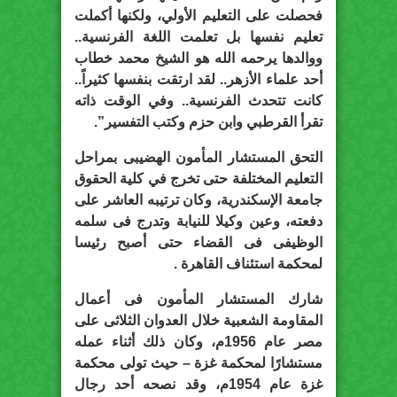
فحصلت على التعليم الأولي، ولكنها أكملت
تعليم نفسها بل تعلمت اللغة الفرنسية..
ووالدها يرحمه الله هو الشيخ محمد خطاب
أحد علماء الأزهر.. لقد ارتقت بنفسها كثيراً..
كانت تتحدث الفرنسية.. وفي الوقت ذاته
تقرأ القرطبي وابن حزم وكتب التفسير”.
التحق المستشار المأمون الهضيبى بمراحل
التعليم المختلفة حتى تخرج في كلية الحقوق
جامعة الإسكندرية، وكان ترتيبه العاشر على
دفعته، وعين وكيلا للنيابة وتدرج فى سلمه
الوظيفى فى القضاء حتى أصبح رئيسا
لمحكمة استئناف القاهرة .
شارك المستشار المأمون فى أعمال
المقاومة الشعبية خلال العدوان الثلاثى على
مصر عام 1956م، وكان ذلك أثناء عمله
مستشارًا لمحكمة غزة – حيث تولى محكمة
غزة عام 1954م، وقد نصحه أحد رجال