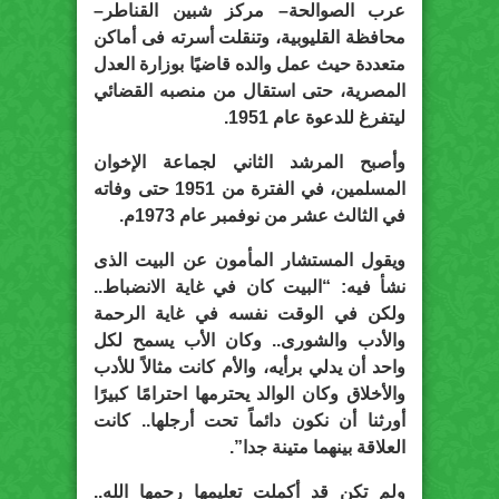
عرب الصوالحة– مركز شبين القناطر–
محافظة القليوبية، وتنقلت أسرته فى أماكن
متعددة حيث عمل والده قاضيًا بوزارة العدل
المصرية، حتى استقال من منصبه القضائي
ليتفرغ للدعوة عام 1951.
وأصبح المرشد الثاني لجماعة الإخوان
المسلمين، في الفترة من 1951 حتى وفاته
في الثالث عشر من نوفمبر عام 1973م.
ويقول المستشار المأمون عن البيت الذى
نشأ فيه: “البيت كان في غاية الانضباط..
ولكن في الوقت نفسه في غاية الرحمة
والأدب والشورى.. وكان الأب يسمح لكل
واحد أن يدلي برأيه، والأم كانت مثالاً للأدب
والأخلاق وكان الوالد يحترمها احترامًا كبيرًا
أورثنا أن نكون دائماً تحت أرجلها.. كانت
العلاقة بينهما متينة جدا”.
ولم تكن قد أكملت تعليمها رحمها الله..