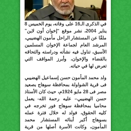
في الذكرى الـ16 على وفاته، يوم الخميس 8
يناير 2004، نشر موقع “إخوان أون لاين”
ملفًا عن المستشار الراحل مأمون الهضيبي،
المرشد العام لجماعة الإخوان المسلمين
الأسبق، تناول فيه نشأته ودراسته والتحاقه
بالقضاء والإخوان، وأبرز المواقف التي
تعرض لها في حياته.
ولد محمد المأمون حسن إسماعيل الهضيبي
فى قرية الشواولة بمحافظة سوهاج بصعيد
مصر فى 28 مايو 1924م، حيث كان الأستاذ
حسن الهضيبي– عليه رحمة الله- يعمل
محاميا بمحافظة سوهاج فور تخرجه في
كليه الحقوق، فولد له خلال فترة عمله
بسوهاج أكبر أبنائه المستشار محمد
المأمون، وكانت الأسرة أصلها من قرية