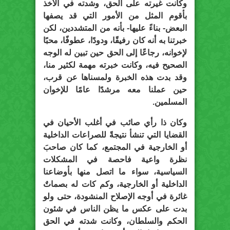
وكانت غيرته على الحق، وشدته في الأخذ
بأقوم المثل من الأمور التي قد يصفها
البعض- بناءً عليها- بأنه من المتشددين، لكن
خبرتنا به أنه كان رفيقًا، ودودًا، عطوفًا، محبًا
لإخوانه، رجاعًا إلى الحق حين تبين له الوجه
الصحيح فيه، وكانت خبرته مهمة لكثير منا،
وقد بدت هذه الخبرة ولمسناها عن قرب،
حين عملنا معه مرشدًا عامًا للإخوان
المسلمين.
وكان ذا رأي صائب في أغلب الأحيان في
القضايا التي تنشأ نتيجةً للصراعات الداخلية
أو الخارجية في المجتمع، كما كان صاحبَ
نظرة واعية فاحصة في المشكلات
السياسية، سواء ما اتصل منها بأوضاعنا
الداخلية أو الخارجية، وكم كات له بصماتٌ
غائرة في أوجه الإصلاح المنشودة، حتى ولو
بدت على عكس ما يظن الناس في شئون
الحكم والسلطان، وكانت شدته في الحق