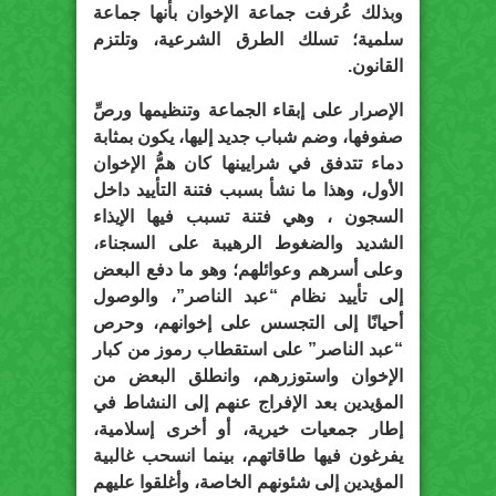
وبذلك عُرفت جماعة الإخوان بأنها جماعة
سلمية؛ تسلك الطرق الشرعية، وتلتزم
القانون.
الإصرار على إبقاء الجماعة وتنظيمها ورصِّ
صفوفها، وضم شباب جديد إليها، يكون بمثابة
دماء تتدفق في شرايينها كان همُّ الإخوان
الأول، وهذا ما نشأ بسبب فتنة التأييد داخل
السجون ، وهي فتنة تسبب فيها الإيذاء
الشديد والضغوط الرهيبة على السجناء،
وعلى أسرهم وعوائلهم؛ وهو ما دفع البعض
إلى تأييد نظام “عبد الناصر”، والوصول
أحيانًا إلى التجسس على إخوانهم، وحرص
“عبد الناصر” على استقطاب رموز من كبار
الإخوان واستوزرهم، وانطلق البعض من
المؤيدين بعد الإفراج عنهم إلى النشاط في
إطار جمعيات خيرية، أو أخرى إسلامية،
يفرغون فيها طاقاتهم، بينما انسحب غالبية
المؤيدين إلى شئونهم الخاصة، وأغلقوا عليهم