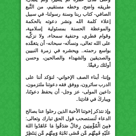
طريقه واضح، وخطه مستقيم، من النَّبع
الصافي- كتاب ربنا وسنة رسولنا- في سبيل
إعلاء كلمة الله ونشر دعوته بالحكمة
والموعظة الحسنة بمسئولية إسلامية،
وقوام فطري، وحنفية سمحاء، ولا نزكِّيه
على الله تعالى، ونسأله- سبحانه- أن يتغمَّده
بواسع رحمته.. ويحشره في زمرة النبيين
والصديقين والشهداء والصالحين، وحسن
أولئك رفيقًا.
وإننا- أبناء الصف الإخواني- لنؤكد أننا على
الدرب سائرون، ووفق فقه دعوتنا ملتزمون،
داعين المولى- عز وجل- أن يحفظ دعوتَنا،
ويباركَ في قادتِنا..
وإذ نتذكر إخوتنا الأحبة الذين رحلوا عنا بصالح
الدعاء لَنستصحب قول الحق تبارك وتعالى:
﴿مِنَ الْمُؤْمِنِينَ رِجَالٌ صَدَقُوا مَا عَاهَدُوا اللهَ
عَلَيْهِ فَمِنْهُم مَّن قَضَى نَحْبَهُ وَمِنْهُم مَّن يَنتَظِرُ