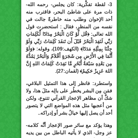
3- لقطة تفكُّرية: كان يجلس- رحمه الله-
ذات مرة على شاطئ البحر، فاقترب منه
أحد الإخوان وطلب منه خاطرةً جالت في
نفسه من المنظر، فقال : استحضرت قول
الله تعالى: ﴿قُل لَّوْ كَانَ الْبَحْرُ مِدَادًا لِّكَلِمَاتِ
رَبِّي لَنَفِدَ الْبَحْرُ قَبْلَ أَن تَنفَدَ كَلِمَاتُ رَبِّي وَلَوْ
جِئْنَا بِمِثْلِهِ مَدَدًا﴾ (الكهف:109)، وقوله: ﴿وَلَوْ
أَنَّمَا فِي الأَرْضِ مِن شَجَرَةٍ أَقْلاَمٌ وَالْبَحْرُ يَمُدُّهُ
مِن بَعْدِهِ سَبْعَةُ أَبْحُرٍ مَّا نَفِدَتْ كَلِمَاتُ اللهِ إِنَّ
اللهَ عَزِيزٌ حَكِيمٌ﴾ (لقمان:27).
واستطرد: فانظر إلى هذا التمثيل البلاغي،
فمَن مِن البشر يخطُر على بالِه مثلَ هذا، ولا
شكَّ أن مظاهر الإعجاز القرآني تتنوع، ولكن
من أعجبها مثل هذه المواضع التي لا يتصور
أحد أن يصل إليها خيالُ بشر أو إدراكه..
وهذا يؤكد مع سائر صور الإعجاز أنَّه كلامه-
عز وجل- الذي لا يأتيه الباطل من بين يديه