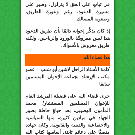
في ثباتٍ على الحق لا يتزلزل، وصبر على
مسيرة الدعوة، رغم وعورة الطريق،
وصعوبة المسالك.
إذ كان يذكِّر إخوانه دائمًا بأن طريق الدعوة
هذا ليس مفروشًا بالورود والرياحين، ولكنه
طريق مفروش بالأشواك.
هذا قضاء الله
كلمة الأستاذ الراحل لاشين أبو شنب – عضو
مكتب الإرشاد بجماعة الإخوان المسلمين
سابقا
جرى قضاء الله على فضيلة المرشد العام
للإخوان المسلمين المستشار/ محمد
المأمون الهضيبي، بعد حياةٍ حافلة بصور
الجهاد في ميادين كثيرة، منها السياسية
والاجتماعية والدينية والقانونية. وكان جهاده
منصبًّا على دعائم ثابتة، أساسها كتاب الله