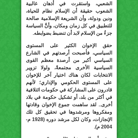
الشعبي، واستقرت في أذهان غالبية
الشعوب حقيقة أن الإسلام نظام للحياة،
ودين ودولة، وأن الشريعة الإسلامية صالحة
للتطبيق في كل زمان ومكان، وأنَّ السياسة
جزءٌ من الإسلام لابد أن تنضبط بضوابطه.
حقق الإخوان الكثير على المستوى
السياسي، فأصبحت أرصدتهم في الشارع
السياسي أكبر من أرصدة معظم القوى
السياسية الأخرى مجتمعةً، ولولا تزوير
الانتخابات لكان هناك اختيار آخر للإخوان
على المستوى الحكومي والإداري؛ لأنهم
قادرون على المشاركة في حكومات ائتلافية
في أكثر من بلد، أو تشكيل حكومة في بلاد
أخرى.. لقد ساهمت جموع الإخوان وقادتها
ومفكروها ومرشدوها في تحقيق كل تلك
الإنجازات، وكان لكل مرشد دوره (1928 م-
2004 م).