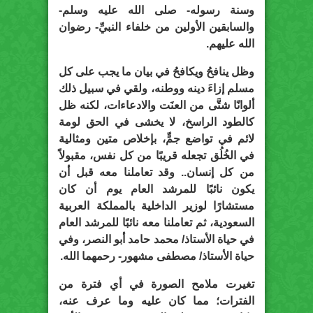
وسنة رسوله- صلى الله عليه وسلم-
والسابقين الأولين من خلفاء النبيِّ- رضوان
الله عليهم.
وظل ينافحُ ويكافحُ في بيان ما يجب على كل
مسلم إزاءَ دينه ووطنه، ولقي في سبيل ذلك
ألوانًا شتَّى من العنَت والادعاءات، لكنه ظل
كالطود الراسخ، لا يخشى في الحق لومة
لائم في تواضع جمٍّ، بإخلاص متين ومثالية
في الخُلُق تجعله قريبًا من كل نفس، مقبولاً
من كل إنسان.. وقد تعاملنا معه قبل أن
يكون نائبًا للمرشد العام يوم أن كان
مستشارًا لوزير الداخلية بالمملكة العربية
السعودية، ثم تعاملنا معه نائبًا للمرشد العام
في حياة الأستاذ/ محمد حامد أبو النصر، وفي
حياة الأستاذ/ مصطفى مشهور- رحمهما الله.
تغيرت ملامح الصورة في أي فترة من
الفترات؛ مما كان عليه وما عرف عنه،