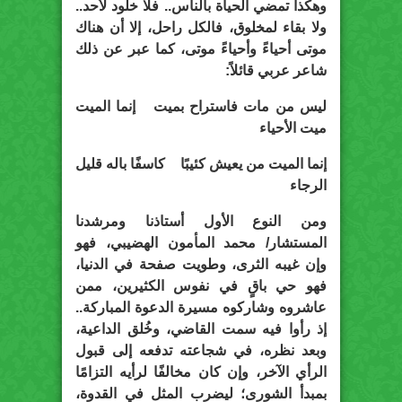
وهكذا تمضي الحياة بالناس.. فلا خلود لأحد..
ولا بقاء لمخلوق، فالكل راحل، إلا أن هناك
موتى أحياءً وأحياءً موتى، كما عبر عن ذلك
شاعر عربي قائلاً:
ليس من مات فاستراح بميت إنما الميت
ميت الأحياء
إنما الميت من يعيش كئيبًا كاسفًا باله قليل
الرجاء
ومن النوع الأول أستاذنا ومرشدنا
المستشار/ محمد المأمون الهضيبي، فهو
وإن غيبه الثرى، وطويت صفحة في الدنيا،
فهو حي باقٍ في نفوس الكثيرين، ممن
عاشروه وشاركوه مسيرة الدعوة المباركة..
إذ رأوا فيه سمت القاضي، وخُلق الداعية،
وبعد نظره، في شجاعته تدفعه إلى قبول
الرأي الآخر، وإن كان مخالفًا لرأيه التزامًا
بمبدأ الشورى؛ ليضرب المثل في القدوة،