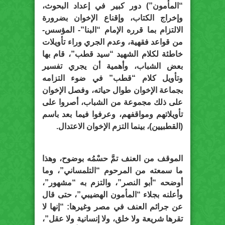
“المأمون”) دور كبير في إعداد البحوث،
وإخراج الكتاب، وإقناع الإخوان بضرورة
الالتزام بما قرره الإمام “البنا”- المؤسس-
من قواعد فقهية، وعدم الجري وراء تأويلات
خاطئة لكلام الشهيد “سيد قطب”، قام بها
بعض الشباب، وأهمية أن يجري تفسير
وتأويل كلام “قطب” في ضوء التزامه
بجماعة الإخوان طوال حياته، وفصل الإخوان
على ذلك مجموعة من الشباب، أصروا على
تأويلاتهم ومواقفهم، وعرفوا فيما بعد باسم
(القطبيين)، بينما التزم الإخوان الاعتدال.
الموقف من العنف تمَّ حسْمُه بوضوح، وهذا
ما سمعته من المرحوم “التلمساني”، وما
أوضحه “أبو النصر”، والتزم به “مشهور”،
وأعلنه بجلاء “المأمون الهضيبي”، حتى قال
عن جرائم العنف في مصر وغيرها: “إنها لا
تقرها شريعة ولا خلق، ولا إنسانية ولا عقل”،