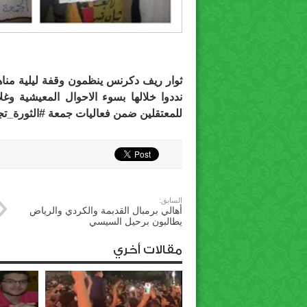
ثوار ريف دكرنس ينظمون وقفة ليلية منا
نددوا خلالها بسوء الاحوال المعيشية وغل
للمعتقلين ضمن فعاليات جمعة ‫#‏الثورة_تج‬
السابق:
أهالي برمبال القدبمة والكردي والرياض
يطالبون برحيل السيسي
مقالات أخري