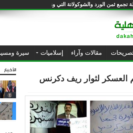
طة تجمع ثمن الورد والشوكولاتة التي وزعتها على المصريين!
تصريحات
مقالات وآراء
إسلاميات
سيرة ومسير
الأخبار
م العسكر لثوار ريف دكرنس