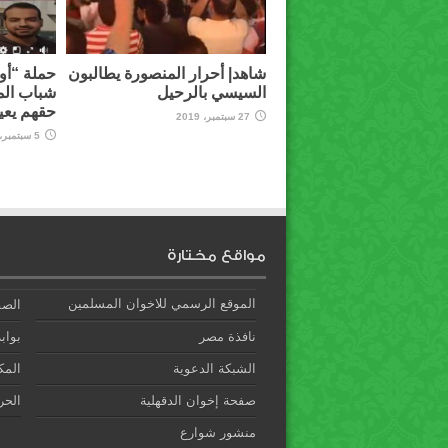
شاهد| أحرار المنصورة يطالبون
حملة “أوق
السيسي بالرحيل
شباب الم
حقهم يعي
27 سبتمبر، 2019
5 سبتمبر، 2019
مواقع مختارة
الموقع الرسمي للاخوان المسلمين
الصف
نافذة مصر
بوابة
الشبكة الدعوية
المك
صفحة إخوان الدقهلية
الحري
منشور شوارع