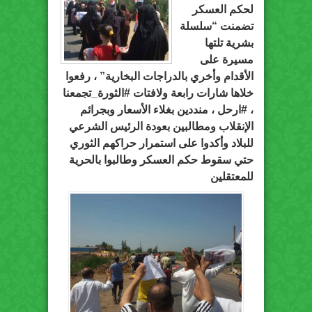
لحكم العسكر
تضمنت “سلسلة
بشرية تلتها
مسيرة على
الأقدام وأخري بالدراجات البخارية” ، رفعوا
خلاها شارات رابعة ولافتات ‫#‏الثورة_تجمعنا‬
، ‫#‏ارحل‬ ، منددين بغلاء الأسعار وبجرائم
الإنقلاب ومطالبين بعودة الرئيس الشرعي
للبلاد وأكدوا على استمرار حراكهم الثوري
حتي سقوط حكم العسكر وطالبوا بالحرية
للمعتقلين