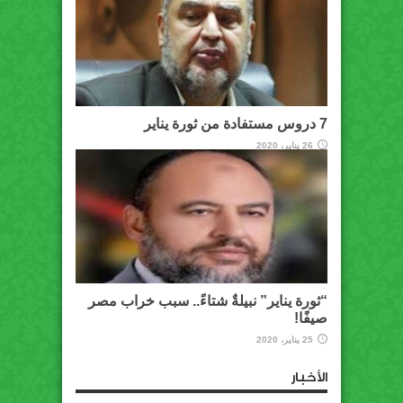
7 دروس مستفادة من ثورة يناير
26 يناير، 2020
“ثورة يناير” نبيلةٌ شتاءً.. سبب خراب مصر
صيفًا!
25 يناير، 2020
الأخبار