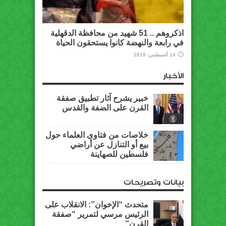
اذكروهم .. 51 شهيد من محافظة الدقهلية
في رابعة والنهضة كانوا يستحقون الحياة
14 أغسطس، 2019
الأخبار
خبير يشرح آثار تطبيق صفقة
القرن على الضفة والقدس
خلاصات من فتاوى العلماء حول
بيع أو التنازل عن أراضي
فلسطين للصهاينة
بيانات وتصريحات
متحدث “الإخوان”: الانقلاب على
الرئيس مرسي لتمرير “صفقة
القرن”