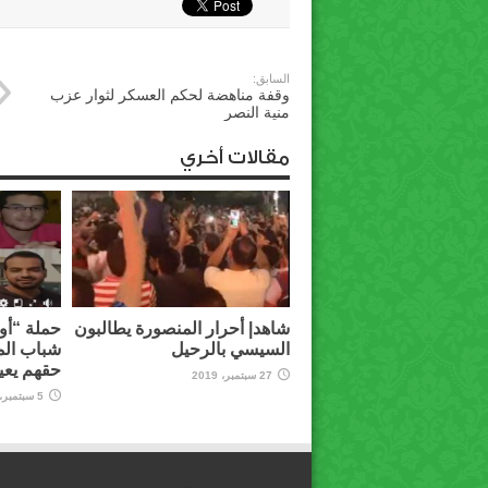
السابق:
وقفة مناهضة لحكم العسكر لثوار عزب
منية النصر
مقالات أخري
شاهد| أحرار المنصورة يطالبون
حملة “أوق
السيسي بالرحيل
شباب الم
حقهم يعي
27 سبتمبر، 2019
5 سبتمبر، 2019