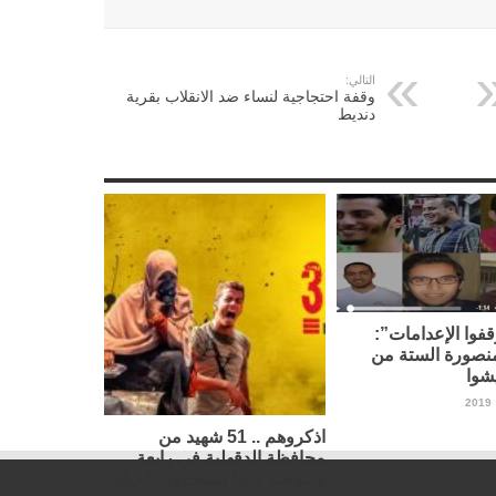
التالي:
وقفة احتجاجية لنساء ضد الانقلاب بقرية
دنديط
فوا الإعدامات”:
نصورة الستة من
شوا
اذكروهم .. 51 شهيد من
محافظة الدقهلية في رابعة
والنهضة كانوا يستحقون الحياة