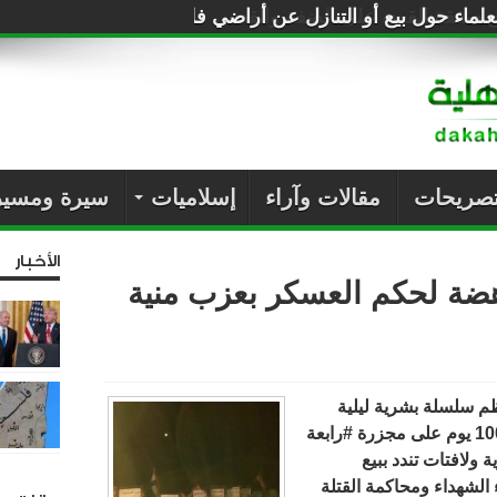
لماء حول بيع أو التنازل عن أراضي فلسطين للصهاينة
تصريحات
مقالات وآراء
إسلاميات
سيرة ومسير
الأخبار
هضة لحكم العسكر بعزب منية
م سلسلة بشرية ليلية
 ولافتات تندد ببيع
ص لدماء الشهداء ومحاكمة القتلة