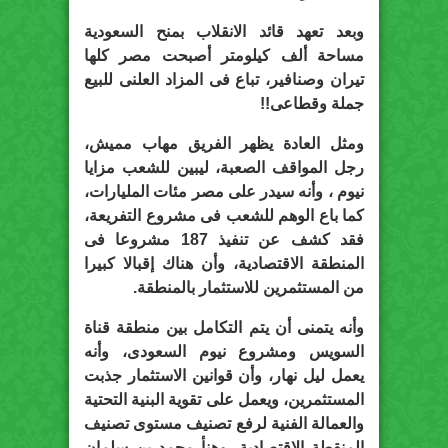
وبعد تعهد قائد الانقلاب بمنح السعودية
مساحة ألف كيلومتر أصبحت مصر كلها
تيران وصنافير، تباع فى المزاد العلنى للبيع
جملة وقطاعى!!
ومثل العادة يظهر الفريق مهاب مميش،
رجل المواقف الصعبة، ليبين للشعب مزايا
نيوم ، وأنه سيدر على مصر مئات المليارات،
كما باع الوهم للشعب فى مشروع التفريعة،
فقد كشف عن تنفيذ 187 مشروعا فى
المنطقة الاقتصادية، وأن هناك إقبالا كبيرا
من المستثمرين للاستثمار بالمنطقة.
وأنه يتمنى أن يتم التكامل بين منطقة قناة
السويس ومشروع نيوم السعودى، وأنه
يعمل ليل نهار، وأن قوانين الاستثمار جذبت
المستثمرين، ويعمل على تقوية البنية التحتية
والعمالة الفنية لرفع تصنيف مستوى تصنيف
المنقطة الاقتصادية، وهنأ محمد بن سلمان