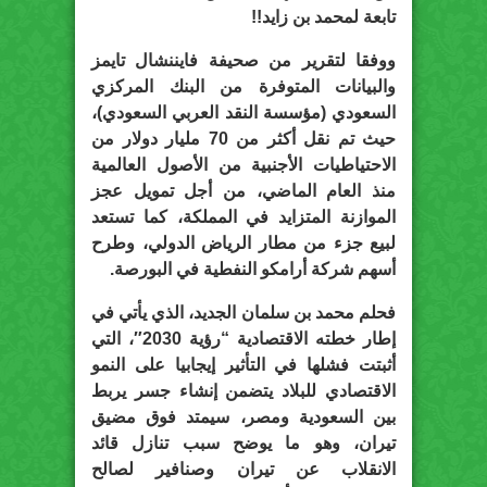
تابعة لمحمد بن زايد!!
ووفقا لتقرير من صحيفة فايننشال تايمز
والبيانات المتوفرة من البنك المركزي
السعودي (مؤسسة النقد العربي السعودي)،
حيث تم نقل أكثر من 70 مليار دولار من
الاحتياطيات الأجنبية من الأصول العالمية
منذ العام الماضي، من أجل تمويل عجز
الموازنة المتزايد في المملكة، كما تستعد
لبيع جزء من مطار الرياض الدولي، وطرح
أسهم شركة أرامكو النفطية في البورصة.
فحلم محمد بن سلمان الجديد، الذي يأتي في
إطار خطته الاقتصادية “رؤية 2030″، التي
أثبتت فشلها في التأثير إيجابيا على النمو
الاقتصادي للبلاد يتضمن إنشاء جسر يربط
بين السعودية ومصر، سيمتد فوق مضيق
تيران، وهو ما يوضح سبب تنازل قائد
الانقلاب عن تيران وصنافير لصالح