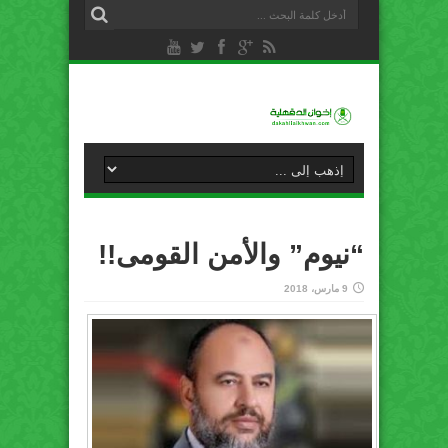
“نيوم” والأمن القومى!!
9 مارس، 2018