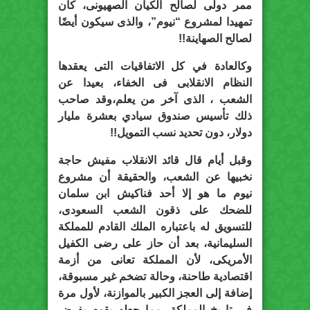
ممر دولى لصالح الكيان الصهيونى، كان
تمهيدا لمشروع “نيوم”، والذى سيكون أيضًا
لصالح الصهاينة!!
وكالعادة في كل الاتفاقيات التى يعقدها
النظام الانقلابى فى الخفاء، بعيدا عن
الشعب ، الذى آخر من يعلم،وقد صاحب
ذلك تأسيس صندوق سيادي بعشرة مليار
دولار، دون تحديد نسب التمويل!!
وقبل أيام قال قائد الانقلاب مفيش حاجة
نخبيها عن الشعب، والحقيقة أن مشروع
نيوم ما هو إلا أحد فناكيش ابن سلمان
للضحك على ذقون الشعب السعودى،
للتسويق له باعتباره الملك القادم للمملكة
السليمانية، بعد أن حاز على رضى الكفيل
الأمريكى، لأن المملكة تعانى من أزمة
اقتصادية طاحنة، وحالة تضخم غير مسبوقة،
إضافة إلى العجز الكبير بالموازنة، لأول مرة
فى تاريخ المملكة، مما جعله يقوم بفرض