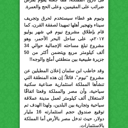
ضرائب على المقيمين، وعلى الحج والعمرة.
ونيوم هو غطاء سيستخدم لحرق وتجريف
سيناء وتهجير أهلها تمهيدا لصفقة القرن، كما
قام بإطلاق مشروع نيوم في شهر يوليو
٢٠١٧م، على ساحل البحر الأحمر، وهو
مشروع تبلغ مساحته الإجمالية حوالي 34
ألف كيلومتر مربع ويتضمن أكثر من 50
جزيرة طبيعية بين منطقتي أملج والوجه!!
وقد خاطب ابن سلمان إعلان المطبلين عن
مشروع “نيوم”، قائلاً: إن هذه المنطقة التي
تنشأها المملكة استثمارية صناعية سكنية
سياحية، وأن مصر والمملكة وقعتا اتفاقًا
لاستغلال ألف كيلومتر لعمل مدينة عملاقة
سياحية وتجارية بين البلدين، ولهذا الهدف تم
توقيع صندوق حجم استثمارته 16 مليار
دولار، حيث تدخل مصر بالأرض أما المملكة
بالاستثمارات.