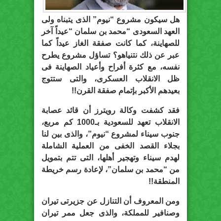
هل سيكون مشروع “نيوم” الذى يتبناه ولى
العهد السعودى “محمد بن سلمان “عيداً آخر
للصهاينة، كما كانت صفقة الغاز عيداً كما
عبر عن ذلك نتنياهو؟ تساؤل مشروع يطرح
نفسه، مع كثرة أفراح وأعياد الصهاينة فى
ظل الانقلاب العسكرى، والتى ستتوج
بعيدهم الأكبر بإتمام صفقة القرن!!
فقد كشفت وكالة رويترز أن قائد عصابة
الانقلاب تعهد للسعودية بـ1000 كم مربع،
جنوب سيناء لمشروع “نيوم”، والذى بين لنا
بجلاء القصد الخفى من العملية الشاملة
لهدم سيناء وتهجير أهلها، التى تتم بتمويل
من “محمد بن سلمان”، لإعادة رسم خريطة
المنطقة!!
ومن المعروف أن التنازل عن جزيرتى تيران
وصنافير للمملكة، والذى جعل ممر تيران