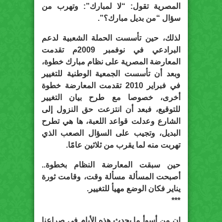
المصرية تقول: “لا لمبارك”: وتهرب من
سؤال “من بديل مبارك؟”.
لذلك، حين تأسست الحملة الشعبية لدعم
البرادعي في نوفمبر 2009م تقدمت
المعارضة المصرية على نظام مبارك خطوة،
وبعد أن تأسست الجمعية الوطنية للتغيير
في فبراير 2010 تقدمت المعارضة خطوة
أخرى، خصوصا مع طرح بيان التغيير
للتوقيع، فبعد أن انتزعت حق النزول إلى
الشارع وعدلت قواعد اللعبة، ها هي تطرح
البديل، وتجيب على السؤال الصعب الذي
تهربت منه لما يقرب من ثلاثين عامًا.
حين سبقت المعارضة النظام بخطوة..
أصبحت المسألة مسألة وقت، وقامت ثورة
يناير فكان الوضع مهيأ للتغيير.
***
إن من أسوأ ما يحدث هذه الأيام في صراعنا