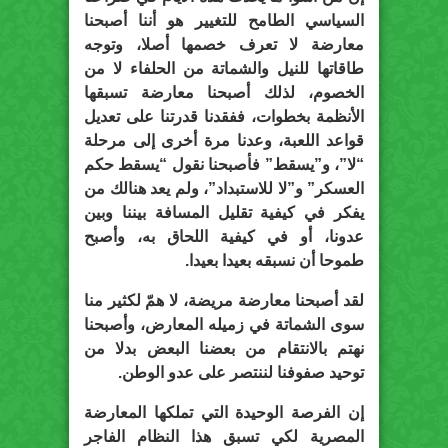
السياسي الطامح للتغيير هو أننا أصبحنا
معارضة لا تعرف خصمها أصلا، وتوجه
طاقاتها للنيل والشماتة من الحلفاء لا من
الخصوم، لذلك أصبحنا معارضة تسبقها
الأنظمة بخطوات، ففقدنا قدرتنا على تعديل
قواعد اللعبة، وعدنا مرة أخرى إلى مرحلة
“لا”، و”يسقط” فأصبحنا نقول “يسقط حكم
العسكر” و”لا للاستبداد”، ولم يعد هنالك من
يفكر في كيفية تقليل المسافة بيننا وبين
عدونا، أو في كيفية اللحاق به، وأصبح
طموحا أن نسبقه بعيدا بعيدا.
لقد أصبحنا معارضة مريضة، لا همّ لكثير منا
سوى الشماتة في زميله المعارض، وأصبحنا
نهتم بالانتقام من بعضنا البعض بدلا من
توحيد صفوفنا لننتصر على عدو الوطن.
إن الفرصة الوحيدة التي تملكها المعارضة
المصرية لكي تسبق هذا النظام الفاجر