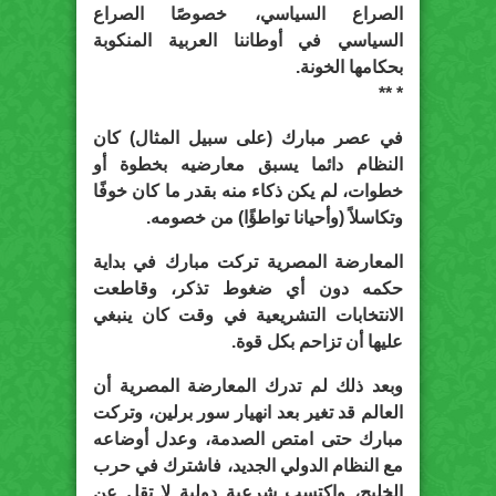
الصراع السياسي، خصوصًا الصراع
السياسي في أوطاننا العربية المنكوبة
بحكامها الخونة.
* **
في عصر مبارك (على سبيل المثال) كان
النظام دائما يسبق معارضيه بخطوة أو
خطوات، لم يكن ذكاء منه بقدر ما كان خوفًا
وتكاسلاً (وأحيانا تواطؤًا) من خصومه.
المعارضة المصرية تركت مبارك في بداية
حكمه دون أي ضغوط تذكر، وقاطعت
الانتخابات التشريعية في وقت كان ينبغي
عليها أن تزاحم بكل قوة.
وبعد ذلك لم تدرك المعارضة المصرية أن
العالم قد تغير بعد انهيار سور برلين، وتركت
مبارك حتى امتص الصدمة، وعدل أوضاعه
مع النظام الدولي الجديد، فاشترك في حرب
الخليج، واكتسب شرعية دولية لا تقل عن