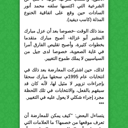
الشرعية التي اكتسبها سلفه محمد أنور
السادات حين وقع على اتفاقية الخنوع
المذلة (كامب ديفيد).
منذ ذلك الوقت -خصوصا بعد أن عزل مبارك
المشير أبو غزالة- أصبح مبارك متقدما
بخطوات كثيرة، وأصبح تقليص الفارق أمرا
في غاية الصعوبة، خصوصا لدى جيل من
السياسيين لا يملك طموح التغيير.
لذلك، حين اشتركت المعارضة بعد ذلك في
انتخابات عام 1995م، سحقها مبارك سحقا
بإجراءات تزوير لا مثيل لها، لأنه كان قد
سبقهم بالفعل، والانتخابات في تلك اللحظة
مجرد إجراء شكلي لا يعول عليه في التغيير.
***
يتساءل البعض: “كيف يمكن للمعارضة أن
تعرف موقعها من خصمها؟ ما العلامات التي