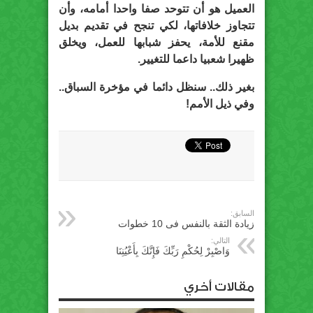
العميل هو أن تتوحد صفا واحدا أمامه، وأن
تتجاوز خلافاتها، لكي تنجح في تقديم بديل
مقنع للأمة، يحفز شبابها للعمل، ويخلق
ظهيرا شعبيا داعما للتغيير.
بغير ذلك.. سنظل دائما في مؤخرة السباق..
وفي ذيل الأمم!
السابق:
زيادة الثقة بالنفس فى 10 خطوات
التالي:
وَاصْبِرْ لِحُكْمِ رَبِّكَ فَإِنَّكَ بِأَعْيُنِنَا
مقالات أخري