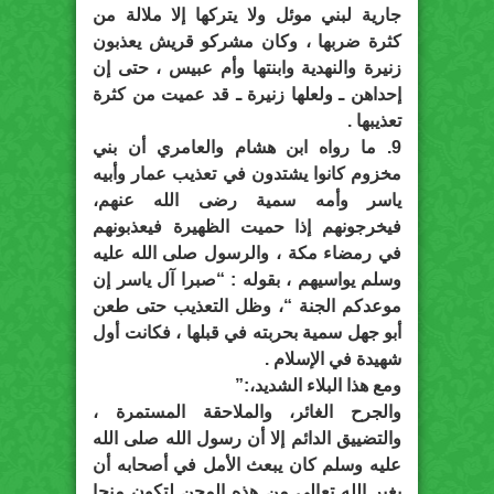
جارية لبني موئل ولا يتركها إلا ملالة من
كثرة ضربها ، وكان مشركو قريش يعذبون
زنيرة والنهدية وابنتها وأم عبيس ، حتى إن
إحداهن ـ ولعلها زنيرة ـ قد عميت من كثرة
تعذيبها .
9. ما رواه ابن هشام والعامري أن بني
مخزوم كانوا يشتدون في تعذيب عمار وأبيه
ياسر وأمه سمية رضى الله عنهم،
فيخرجونهم إذا حميت الظهيرة فيعذبونهم
في رمضاء مكة ، والرسول صلى الله عليه
وسلم يواسيهم ، بقوله : “صبرا آل ياسر إن
موعدكم الجنة “، وظل التعذيب حتى طعن
أبو جهل سمية بحربته في قبلها ، فكانت أول
شهيدة في الإسلام .
ومع هذا البلاء الشديد،:”
والجرح الغائر، والملاحقة المستمرة ،
والتضييق الدائم إلا أن رسول الله صلى الله
عليه وسلم كان يبعث الأمل في أصحابه أن
يغير الله تعالى من هذه المحن لتكون منحا