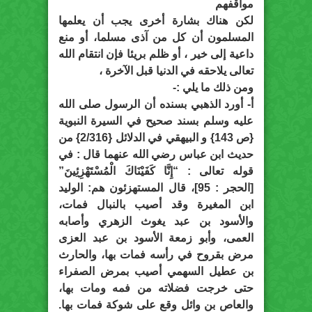
مواقفهم
لكن هناك بشارة أخرى يجب أن يعلمها
المسلمون أن كل من آذى مسلما، أو منع
داعية إلى خير ، أو ظلم بريئا فإن انتقام الله
تعالى يلاحقه في الدنيا قبل الآخرة ،
ومن ذلك ما يلي :-
‌أ- أورد الذهبي بسنده أن الرسول صلى الله
عليه وسلم بسند صحيح في السيرة النبوية
{ص 143} و البيهقي في الدلائل {2/316} من
حديث ابن عباس رضي الله عنهما قال : في
قوله تعالى : “إِنَّا كَفَيْنَاكَ الْمُسْتَهْزِئِينَ”
[الحجر : 95]، قال المستهزئون هم: الوليد
ابن المغيرة وقد أصيب بالنبال فمات،
والأسود بن عبد يغوث الزهري وأصابه
العمى، وأبو زمعة الأسود بن عبد العزى
مرض بقروح في رأسه فمات بها، والحارث
بن عطيل السهمي أصيب بمرض الصفراء
حتى خرجت فضلاته من فمه ومات بها،
والعاص بن وائل وقع على شوكة فمات بها.