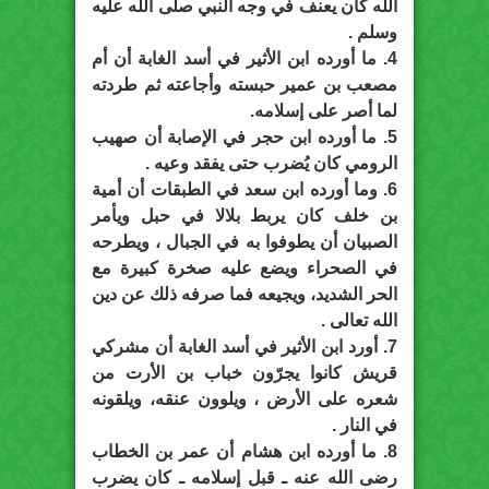
الله كان يعنف في وجه النبي صلى الله عليه
وسلم .
4. ما أورده ابن الأثير في أسد الغابة أن أم
مصعب بن عمير حبسته وأجاعته ثم طردته
لما أصر على إسلامه.
5. ما أورده ابن حجر في الإصابة أن صهيب
الرومي كان يُضرب حتى يفقد وعيه .
6. وما أورده ابن سعد في الطبقات أن أمية
بن خلف كان يربط بلالا في حبل ويأمر
الصبيان أن يطوفوا به في الجبال ، ويطرحه
في الصحراء ويضع عليه صخرة كبيرة مع
الحر الشديد، ويجيعه فما صرفه ذلك عن دين
الله تعالى .
7. أورد ابن الأثير في أسد الغابة أن مشركي
قريش كانوا يجرّون خباب بن الأرت من
شعره على الأرض ، ويلوون عنقه، ويلقونه
في النار .
8. ما أورده ابن هشام أن عمر بن الخطاب
رضى الله عنه ـ قبل إسلامه ـ كان يضرب