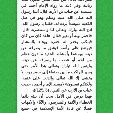
ربانية وفي ذلك ما رواه الإمام أحمد في
مسنده عن خباب بن الأرت قال: أتينا رسول
الله صلى الله عليه وسلم وهو في ظل
الكعبة متوسداً بردة له، فقلنا يا رسول الله،
ادع الله تبارك وتعالى لنا واستنصره، قال:
فاحمر لونه أو تغير فقال: «لقد كان من كان
قبلكم، يحفر له حفرة ويجاء بالمنشار
فيوضع على رأسه فيشق ما يصرفه عن
دينه، ويمشط بأمشاط الحديد ما دون عظم
من لحم أو عصب ما يصرفه عن دينه،
وليتمن الله تبارك وتعالى هذا الأمر حتى
يسير الراكب ما بين صنعاء إلى حضرموت لا
يخشى إلا الله تعالى والذئب على غنمه،
ولكنكم تعجلون» {مسند الإمام أحمد ، حديث
خباب بن الأرت عن النبي ، (6 /125)}،
فهذا درس في الأمل يجب أن يبثه دائما
الخطباء والأئمة والمدرسون والآباء والأمهات
فضلا عن قادة الأمة الإسلامية في جميع