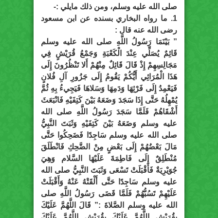
صلى الله عليه وسلم، ومن ذلك مايلي :-
1. ما رواه البخاري بسنده عن ابن مسعود
رضى الله عنه قال :
” بَيْنَمَا رَسُولُ اللَّهِ صلى الله عليه وسلم
قَائِمٌ يُصَلِّي عِنْدَ الْكَعْبَةِ وَجَمْعُ قُرَيْشٍ فِي
مَجَالِسِهِمْ إِذْ قَالَ قَائِلٌ مِنْهُمْ أَلا تَنْظُرُونَ إِلَى
هَذَا الْمُرَائِي أَيُّكُمْ يَقُومُ إِلَى جَزُورِ آلِ فُلانٍ
فَيَعْمِدُ إِلَى فَرْثِهَا وَدَمِهَا وَسَلاهَا فَيَجِيءُ بِهِ ثُمَّ
يُمْهِلُهُ حَتَّى إِذَا سَجَدَ وَضَعَهُ بَيْنَ كَتِفَيْهِ فَانْبَعَثَ
أَشْقَاهُمْ فَلَمَّا سَجَدَ رَسُولُ اللَّهِ صلى الله
عليه وسلم وَضَعَهُ بَيْنَ كَتِفَيْهِ وَثَبَتَ النَّبِيُّ
صلى الله عليه وسلم سَاجِدًا فَضَحِكُوا حَتَّى
مَالَ بَعْضُهُمْ إِلَى بَعْضٍ مِنْ الضَّحِكِ فَانْطَلَقَ
مُنْطَلِقٌ إِلَى فَاطِمَةَ عَلَيْهَا السَّلام وَهِيَ
جُوَيْرِيَةٌ فَأَقْبَلَتْ تَسْعَى وَثَبَتَ النَّبِيُّ صلى الله
عليه وسلم سَاجِدًا حَتَّى أَلْقَتْهُ عَنْهُ وَأَقْبَلَتْ
عَلَيْهِمْ تَسُبُّهُمْ فَلَمَّا قَضَى رَسُولُ اللَّهِ صلى
الله عليه وسلم الصَّلاةَ :” قَالَ اللَّهُمَّ عَلَيْكَ
بِقُرَيْشٍ اللَّهُمَّ عَلَيْكَ بِقُرَيْشٍ اللَّهُمَّ عَلَيْكَ