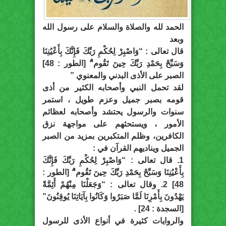
الحمد لله والصلاة والسلام على رسول الله
وبعد
قال تعالى : “وَاصْبِرْ لِحُكْمِ رَبِّكَ فَإِنَّكَ بِأَعْيُنِنَا
وَسَبِّحْ بِحَمْدِ رَبِّكَ حِينَ تَقُوم“ُ [الطور : 48]
الصبر على الأذى البدني والمعنوي ”
لقد تحمل النبي وأصحابه الكثير من أذى
قومه بصبر جميل وعزم طويل ، استمر
سنوات والرسول يحتشد وأصحابه لعظائم
الأمور ، ويستحثهم على مواجهة نزق
الكافرين، وظلم المتكبرين بمزيد من الصبر
الجميل ويناديهم القرآن في :
1. قال تعالى : “وَاصْبِرْ لِحُكْمِ رَبِّكَ فَإِنَّكَ
بِأَعْيُنِنَا وَسَبِّحْ بِحَمْدِ رَبِّكَ حِينَ تَقُوم“ُ [الطور :
48] 2. وقال تعالى : “وَجَعَلْنَا مِنْهُمْ أَئِمَّةً
يَهْدُونَ بِأَمْرِنَا لَمَّا صَبَرُوا وَكَانُوا بِآيَاتِنَا يُوقِنُونَ”
[السجدة : 24] .
والروايات كثيرة في أنواع الأذى للرسول