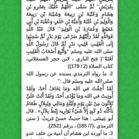
بِقُرَيْشٍ” ثُمَّ سَمَّى “اللَّهُمَّ عَلَيْكَ بِعَمْرِو بْنِ
هِشَامٍ وَعُتْبَةَ بْنِ رَبِيعَةَ وَشَيْبَةَ بْنِ رَبِيعَةَ
وَالْوَلِيدِ بْنِ عُتْبَةَ وَأُمَيَّةَ بْنِ خَلَفٍ وَعُقْبَةَ بْنِ أَبِي
مُعَيْطٍ وَعُمَارَةَ بْنِ الْوَلِيدِ” قَالَ عَبْدُ اللَّهِ
فَوَاللَّهِ لَقَدْ رَأَيْتُهُمْ صَرْعَى يَوْمَ بَدْرٍ ثُمَّ سُحِبُوا
إِلَى الْقَلِيبِ قَلِيبِ بَدْرٍ ثُمَّ قَالَ رَسُولُ اللَّهِ
صلى الله عليه وسلم “وَأُتْبِعَ أَصْحَابُ الْقَلِيبِ
لَعْنَةً“{ فتح الباري ، لابن حجر العسقلاني،
كتاب الصلاة (2 / 179)}
2. ما رواه الترمذي بسنده عن رسول الله
صلى الله عليه وسلم قال :”
لَقَدْ أُخِفْتُ في الله وَمَا يَخَافُ أَحَدٌ، وَلَقَدْ
أُوذِيتُ في الله وَمَا يُؤْذَى أَحَدٌ، وَلَقَدْ أَتَتْ عَلَيَّ
ثَلاَثُونَ مِنْ بَيْنِ يَوْمٍ وَلَيْلَةٍ وَمَالِي وَلِبِلاَلٍ طَعَامٌ
يَأْكُلُه ذُو كَبِدٍ إِلاَّ شَيْءٌ يُوَارِيه إِبْطُ بِلاَلٍ» . قال
أبو عِيسَى : هذا حديثٌ حسنٌ غريبٌ. { سنن
الترمذي ،(7/ 185) ، برقم 2521}.
3. ما أورده ابن هشام أن أمية بن خلف عدو