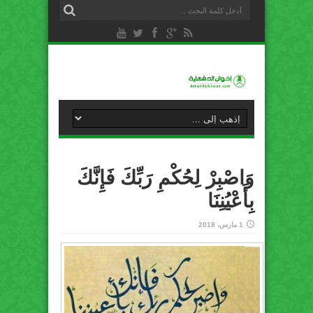
وَاصْبِرْ لِحُكْمِ رَبِّكَ فَإِنَّكَ
بِأَعْيُنِنَا
1 مارس، 2018