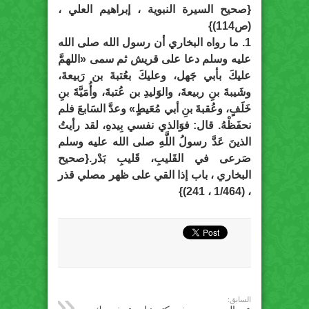
{صحيح السيرة النبوية ، إبراهيم العلي ،
(ص114)}
1. ما رواه البخاري أن رسول الله صلى الله
عليه وسلم دعا على قريش ثم سمى «اللهمَّ
عليكَ بأبي جَهل، وعليكَ بعُتبةَ بن رَبيعةَ،
وشَيبةَ بنِ ربيعةَ، والوَليدِ بن عُتبةَ، وأُمَيَّةَ بنِ
خَلَفٍ، وعُقبةَ بنِ أبي مُعَيطٍ» وعدَّ السَابعَ فلم
نحفَظْهُ. قال: فوَالذي نفسي بِيدهِ، لقد رأيتُ
الذينَ عَدَّ رسولُ اللَّهِ صلى الله عليه وسلم
صَرعى في القَليبِ، قَليبِ بَدْر.{صحيح
البخاري ، باب إذا القي على ظهر مصلي قذر
، (1/464 ، 241)}
السابق: