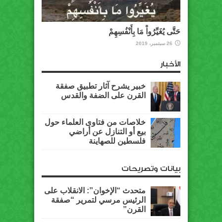
حَتَّى يُغَيِّرُواْ مَا بِأَنْفُسِهِمْ
26 سبتمبر، 2019
الأخبار
خبير يشرح آثار تطبيق صفقة
القرن على الضفة والقدس
خلاصات من فتاوى العلماء حول
بيع أو التنازل عن أراضي
فلسطين للصهاينة
بيانات وتصريحات
متحدث “الإخوان”: الانقلاب على
الرئيس مرسي لتمرير “صفقة
القرن”