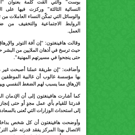
بوست” والتي ألقت كلمة بعنوان “الث
النسائية الثالثة” وركزت فيها على ا
والوسائل التي تمكّن النساء العاملات من ت
الروابط الاجتماعية والتخفيف من ض
العمل.
وقالت هافينغتون: “إن آفة التوتر والإرها
حيث ترسخ في أذهان الملايين من البشر حول
حتى ينجحوا في مسيرتهم المهنية”.
وأضافت: “إن طريقة عملنا أصبحت غير مج
بها مؤسسة غالوب أن غالبية الموظفين 
الإرهاق مما يسبب لهم الضغط النفسي ويود
كما أشارت هافينغتون إلى أن الإدمان المت
قدرتنا للقيام بأي عمل مجدٍ أو حتى إنجاز 
إلى استحداث الوزارات التي تُعنى بالسعادة
وأوضحت هافينغتون أن كل شخص بداخله 
الاتصال بهذا المركز يفقد قدرته على التر