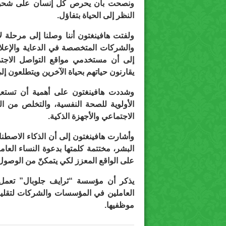
ونصحت بأن يحرص كل إنسان على شحن هذا
النظر إلى الحياة بتفاؤل.
ولفتت هافينغتون أننا وصلنا إلى مرحلة ل
والشركات المتخصصة في الدعاية والإعلان
إلى أن مستخدمي مواقع التواصل الاجتم
يقارنون حياتهم بحياة الآخرين ويتطلعون إلى 
وشددت هافينغتون على أهمية أن تستعيد 
الأولوية للصحة النفسية، والتخلص من ا
الاجتماعي والأجهزة الذكية.
وأشارت هافينغتون إلى أن الذكاء الاصطناع
البشر، مختتمة كلمتها بدعوة النساء العامل
على الواقع المعزز لكي يتمكنّ من الوصول 
يذكر أن مؤسسة “ثرايف جلوبال” تعمل ف
العاملين في المؤسسات والشركات لتق
موظفيها.