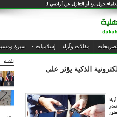
لماء حول بيع أو التنازل عن أراضي فلسطين للصهاينة
تصريحات
مقالات وآراء
إسلاميات
سيرة ومسير
الأخبار
كترونية الذكية يؤثر على
يانا
يذي
غتون