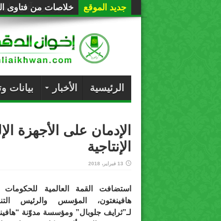
جديد الموقع
خلاصات من فتاوى الع
الرئيسية
الأخبار
بيانات و
الإدمان على الأجهزة الإل
الإنتاجية
13 فبراير، 2018
استضافت القمة العالمية للحكومات أر
هافينغتون، المؤسس والرئيس التنف
لـ”ثرايف جلوبال” ومؤسسة مدوّنة “هافين