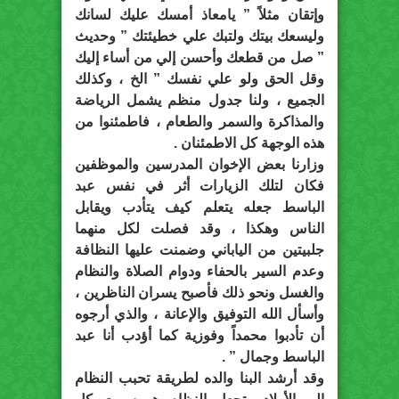
وإتقان مثلاً ” يامعاذ أمسك عليك لسانك
وليسعك بيتك ولتبك علي خطيئتك ” وحديث
” صل من قطعك وأحسن إلي من أساء إليك
وقل الحق ولو علي نفسك ” الخ ، وكذلك
الجميع ، ولنا جدول منظم يشمل الرياضة
والمذاكرة والسمر والطعام ، فاطمئنوا من
هذه الوجهة كل الاطمئنان .
وزارنا بعض الإخوان المدرسين والموظفين
فكان لتلك الزيارات أثر في نفس عبد
الباسط جعله يتعلم كيف يتأدب ويقابل
الناس وهكذا ، وقد فصلت لكل منهما
جلبيتين من الياباني وضمنت عليها النظافة
وعدم السير بالحفاء ودوام الصلاة والنظام
والغسل ونحو ذلك فأصبح يسران الناظرين ،
وأسأل الله التوفيق والإعانة ، والذي أرجوه
أن تأدبوا محمداً وفوزية كما أؤدب أنا عبد
الباسط وجمال ” .
وقد أرشد البنا والده لطريقة تحبب النظام