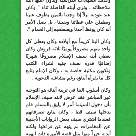
وكذلك الشهادات الدراسية ويدون عليها البنا
ملاحظاته ، وتري أبنته الفاضلة ثناء ” وكان
عند عودته ليلاً إذا وجدنا نائمين يطوف علينا
ويطمئن علي غطائنا ويقبلنا ، بل يصل الأمر
أنه كان يوقظ أحدنا ويصطحبه إلي الحمام “.
وكان البنا كريماً مع أولاده وكان يعطي كل
واحد منهم مصروفاً يوميًا ثلاثة قروش وكان
يعطي أبنه سيف الإسلام مصروفًا شهريًا
إضافيًا قدره نصف جنيه لشراء الكتب
وتكوين مكتبة خاصة به ، وكان الإمام يتابع
كل ما يقرأه أبناؤه رغم مشاغله الدعوية .
وكان أسلوب البنا في تربية أبنائه هو التوجيه
غير المباشر فقد عرض لابنه سيف الإسلام
بأن دخول السينما أمر لا يليق بالمسلم فلم
يدخلها سيف قط ، وكان يتابع تصرفاتهم
فعندما اشتري سيف بعض الروايات الأجنبية
عن المغامرات لم ينهه عن قراءتها ولكنه
أبدله خيراً منها مثل قصة الأميرة ذات الهمة