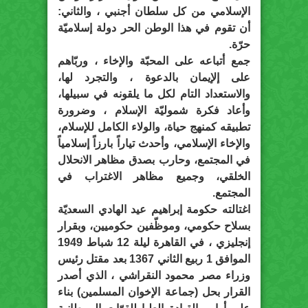
الإسلامي من كل سلطان أجنبي ، والثاني:
أن تقوم في هذا الوطن الحر دولة إسلاميّة
حرّة.
جمع أتباعه على المحبّة والإخاء ، وربّاهم
على إلإيمان بالدعوة ، والتجرد لها،
والاستعداد التام لكل ما يلقونه في سبيلها،
وأعاد فكرة شموليّة الإسلام ، وضرورة
تطبيقه كمنهج حياة، والولاء الكامل للإسلام،
والإخاء الإسلامي، وأحدث تياراً بارزاً إسلامياً
في المجتمع، وحارب بصدق مظاهر الانحلال
الخلقي، وجميع مظاهر الاغتراب في
المجتمع.
اغتالته حكومة إبراهيم عيد الهادي السعديّة
بسلاح حكومي، وموظّفين حكوميين، وبقرار
إنجليزي ، في القاهرة ليلة 12 شباط 1949
الموافق 1 ربيع الثاني 1367 بعد مقتل رئيس
وزراء مصر محمود النقراشي ، الذي أصدر
القرار بحل (جماعة الإخوان المسلمين) بناء