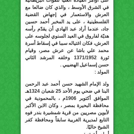
على أوامر القيادة العليا للقوّات البريطانية
في الشرق الأوسط ، والذي كان ضالعا مع
العرش والاستعمار في إجهاض القضية
الفلسطينية ، على يد المخبر أحمد حسين
جاد، عندما أراد عبد الهادي أن يقدّم رأسه
هديّة لفاروق في العيد السنوي لجلوسه على
العرش، فكان اغتياله سببا في إسقاط أسرة
محمد علي باشا عن عرش مصر، وقيام
ثورة 1371/1952 وخلفه المرشد الثاني
حسن إسماعيل الهضيبي .
المولد :
ولد الإمام الشهيد حسن أحمد عبد الرحمن
البنا في ضحي يوم الأحد 25 شعبان 1324هـ
الموافق أكتوبر 1906م ، بالمحمودية في
محافظة البحيرة بمصر ، وكان الابن الأكبر
لأبوين مصريين من قرية شمشيرة بندر فوه
التابع لمديرية الغربية سابقاً ومحافظة كفر
الشيخ حاليًا.