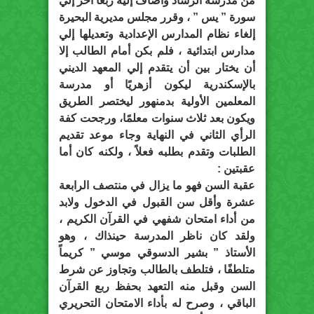
من مدرسة الرشاد وأضاف إليه ربعا آخر إلي
سورة ” يس ” ، وقرر مجلس مديرية البحيرة
إلغاء نظام المدارس الإعدادية وتعديلها إلي
مدارس ابتدائية ، فلم بكن أمام الطالب إلا
أن يختار بين أن يتقدم إلي المعهد الديني
بالإسكندرية ليكون أزهريًا أو مدرسة
المعلمين الأولية بدمنهور ليختصر الطريق
ويكون بعد ثلاث سنوات معلمًا، ورجحت كفة
الرأي الثاني في النهاية وجاء موعد تقديم
الطلبات وتقدم بطلبه فعلاً ، ولكنه كان أما
عقبتين :
عقبة السن فهو ما يزال في منتصف الرابعة
عشرة وأقل سن القبول في الدخول ولابد
من أداء امتحان شفهي في القرآن الكريم ،
ولقد كان ناظر المدرسة حينذاك ، وهو
الأستاذ ” بشير الدسوقي موسي ” كريماً
متلطفًا ، فتلطف بالطالب وتجاوز عن شرط
السن وقبل منه التعهد بحفظ ربع القرآن
الباقي ، وصرح له بأداء الامتحان التحريري