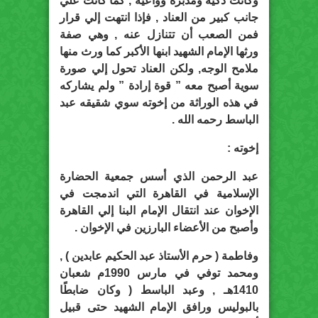
وكانت ذكية ومدبرة وواعية , كما كانت علي
جانب كبير من العناد , فإذا انتهت إلي قرار
فمن الصعب أن تتنازل عنه , وهي صفة
ورثها الإمام الشهيد ابنها الأكبر كما ورث منها
ملامح الوجه, ولكن العناد تحول إلي صورة
سوية أصبح معه ” قوة إرادة ” ولم يشاركه
في هذه الوراثة من إخوته سوي شقيقه عبد
الباسط رحمه الله .
إخوته :
عبد الرحمن الذي أسس جمعية الحضارة
الإسلامية في القاهرة التي اندمجت في
الإخوان عند انتقال الإمام البنا إلي القاهرة
وأصبح من الأعضاء البارزين في الإخوان .
وفاطمة ( حرم الأستاذ عبد الحكيم عابدين ) ,
ومحمد توفي في مارس 1990م شعبان
1410هـ , وعبد الباسط ( وكان ضابطًا
بالبوليس ورافق الإمام الشهيد حتى قبيل