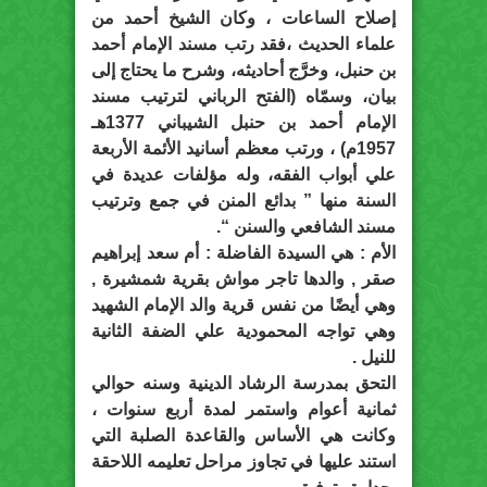
إصلاح الساعات ، وكان الشيخ أحمد من
علماء الحديث ،فقد رتب مسند الإمام أحمد
بن حنبل، وخرَّج أحاديثه، وشرح ما يحتاج إلى
بيان، وسمّاه (الفتح الرباني لترتيب مسند
الإمام أحمد بن حنبل الشيباني 1377هـ
1957م) ، ورتب معظم أسانيد الأئمة الأربعة
علي أبواب الفقه، وله مؤلفات عديدة في
السنة منها ” بدائع المنن في جمع وترتيب
مسند الشافعي والسنن “.
الأم : هي السيدة الفاضلة : أم سعد إبراهيم
صقر , والدها تاجر مواش بقرية شمشيرة ,
وهي أيضًا من نفس قرية والد الإمام الشهيد
وهي تواجه المحمودية علي الضفة الثانية
للنيل .
التحق بمدرسة الرشاد الدينية وسنه حوالي
ثمانية أعوام واستمر لمدة أربع سنوات ،
وكانت هي الأساس والقاعدة الصلبة التي
استند عليها في تجاوز مراحل تعليمه اللاحقة