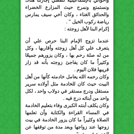
وأخوالي بالإسماعيلية لنقضي إجازتنا هناك
ونستمتع ونمرح حيث المزارع الخضراء
والحدائق الغناء ، وكان أخي سيف يمارس
رياضة ركوب الخيل ” .
إكرام البنا لأهل زوجته :
عندما تزوج الإمام البنا حرص علي أن
يتعرف علي كل أهل زوجته وأقاربها ، وكل
من له صلة رحم بها ، وكان يزورهم جميعًا
وكثيراً ما كان يفاجئ زوجته بأنه قد زار
قريبها فلان اليوم .
وكان رحمه الله يعامل خادمته كأنها من أهل
البيت حيث كان للخادمة مثل أولاده سرير
مستقل ودرج مستقر في دولاب واحد ، لكل
واحد من أبنائه درج فيه .
وكان يكلف أبنته الكبرى وفاء بتعليم الخادمة
في المساء القراءة والكتابة وأن تعلمها
الصلاة وكثيراً ما كان يزور الخادمة في بيت
زوجها عند زواجها وبعد مدة من توقفها عن