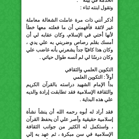
الخدمة في بيته ” .
وتقول ابنته ثناء :
أذكر أنني ذات مرة عاملت الشغالة معاملة
غير لائقة فأفهمني أن ما فعلته معها خطأ
لأنها أختي في الإسلام، وكان عقابه لي أن
أمسك بقلم رصاص وضربني به علي يدي ،
وكان هذا كافيًا جداً يشعرني بأنه غاضب علي
وكان درسًا لي لم أنسه طوال حياتي .
التكوين العلمي والثقافي
أولاً : التكوين العلمي
بدأ الإمام الشهيد دراسته بالقرآن الكريم
والثقافة الإسلامية فقد تطابقت إرادة والديه
علي هذه البداية .
فقد أراد له أبوه رحمه الله أن ينشأ نشأة
إسلامية حقيقية وأصر علي أن يحفظ القرآن
، واستكمل له الكثير من جوانب الثقافة
الإسلامية في سن مبكرة ، ثم عهد به إلي