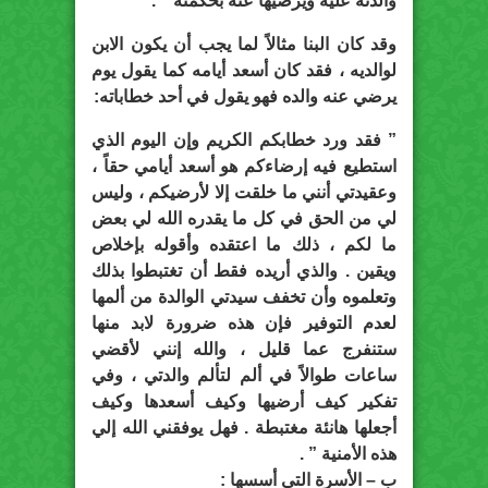
والدته عليه ويرضيها عنه بحكمته ” .
وقد كان البنا مثالاً لما يجب أن يكون الابن
لوالديه ، فقد كان أسعد أيامه كما يقول يوم
يرضي عنه والده فهو يقول في أحد خطاباته:
” فقد ورد خطابكم الكريم وإن اليوم الذي
استطيع فيه إرضاءكم هو أسعد أيامي حقاً ،
وعقيدتي أنني ما خلقت إلا لأرضيكم ، وليس
لي من الحق في كل ما يقدره الله لي بعض
ما لكم ، ذلك ما اعتقده وأقوله بإخلاص
ويقين . والذي أريده فقط أن تغتبطوا بذلك
وتعلموه وأن تخفف سيدتي الوالدة من ألمها
لعدم التوفير فإن هذه ضرورة لابد منها
ستنفرج عما قليل ، والله إنني لأقضي
ساعات طوالاً في ألم لتألم والدتي ، وفي
تفكير كيف أرضيها وكيف أسعدها وكيف
أجعلها هانئة مغتبطة . فهل يوفقني الله إلي
هذه الأمنية ” .
ب – الأسرة التي أسسها :