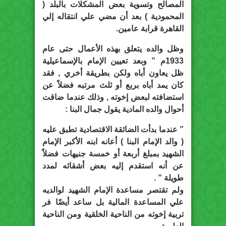
المصالح وتسوية بعض المشكلات بالبلد (
المحمودية ) بعد أن مضي علي انتقاله إلي
القاهرة قرابة عامين.
وظل والده يتعلق بهذه الأعمال حتى عام
1933م ” وبعد تعيين الإمام بالإسماعيلية
ظل يعاون أباه ولكن بطريقة أخري , فقد
كان يمد أباه بربع أو ثلث مرتبه فضلاً عن
استضافته لبعض إخوته , وذلك عندما ضاقت
أحوال والده المادية يقول جمال البنا :
” عندما بدأت الضائقة الاقتصادية تطبق عليه
( والد الإمام البنا ) أعانه ابنه الأكبر الإمام
الشهيد بمبلغ أربعة أو خمسة جنيهات فضلاً
عن أنه استقدم إليه بعض أشقائه لمدد
طويلة ” .
ولم تقتصر مساعدة الإمام الشهيد لوالديه
علي المساعدة المالية بل ساعد أيضًا فر
تربية إخوته من الناحية الخلقية ومن الناحية