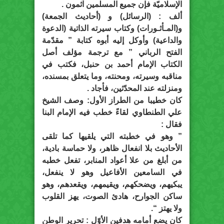
الإسلاميّة فإن جميع المسلمين آثمون .
ألف : (الرسائل) و (أحاديث الجمعة)
و(المـأثـورات) وكتاب سيرته الذاتية (الدعوة
والداعية) وأوكل إليه أبوه كتابة ” مقدّمة
الفتح الرباني ” مع ترجمة مؤلف أصل
الكتاب الإمام أحمد بن حنبل، فكتب في
مناقبه وسيرته، ومحنته، وما يتعلق بمسنده،
ومنزلته عند المحدّثين، فأجاد .
كان خطيبا من الطراز الأول: وصف الشيخ
علي الطنطاوي لقاءً خطب فيه الإمام البنا
فقال :
” وهو في خطبته التي يلقيها كما تلقى
الأحاديث بلا انفعال ظاهر، ولا حماسة بادية،
من أبلغ من علا أعواد المنابر، تفعل خطبه
في السامعين الأفاعيل وهو لا ينفعل،
يبكيهم، ويضحكهم، ويقيمهم، ويقعدهم، وهو
ساكن الجوارح، هادئ الصوت، يهز القلوب
ولا يهتز “.
كان يضع أمامه هدفين الأوّل : تحرير الوطن