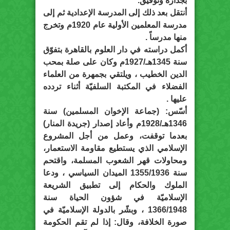
بجدارة وتوفيق.
أنتقل بعد ذلك إلى المدرسة الإعدادية ثم إلى
مدرسة المعلمين الأولية عام 1920م وتخرج
منها مدرساً .
أكمل دراسته في دار العلوم بالقاهرة بتفوّق
سنة 1345هـ/1927م وكان على صلة بمحب
الدين الخطيب ، ويلتقي بجمهرة من العلماء
الفضلاء في المكتبة السلفيّة أثناء تردده
عليها .
أسّس: (جماعة الإخوان المسلمين) سنة
1346هـ/1928م وأعاد إصدار (جريدة المنار)
بعدما توقفت، وعمل من أجل المشروع
الإسلامي الذي يستطيع مقاومة الاستعمار،
ومحاولات قهر الشعوب المسلمة، واقتحم
سنة 1355/1936 الميدان السياسي ، ودعا
الملوك والحكام إلى تطبيق الشريعة
الإسلاميّة في شؤون الحياة سنة
1366/1948 ، وبشّر بالدولة الإسلاميّة في
صورة الخلافة، وقال: إذا لم تقم الحكومة