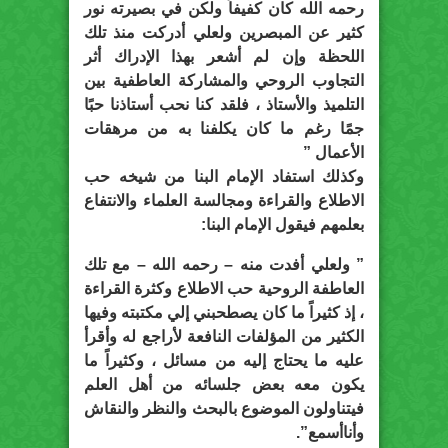
رحمه الله كان كفيفاً ولكن في بصيرته نور
كثير عن المبصرين ولعلي أدركت منذ تلك
اللحظة وإن لم أشعر بهذا الإدراك أثر
التجاوب الروحي والمشاركة العاطفية بين
التلميذ والأستاذ ، فلقد كنا نحب أستاذنا حبًا
جمًا رغم ما كان يكلفنا به من مرهقات
الأعمال ”
وكذلك استفاد الإمام البنا من شيخه حب
الاطلاع والقراءة ومجالسة العلماء والانتفاع
بعلمهم فيقول الإمام البنا:
” ولعلي أفدت منه – رحمه الله – مع تلك
العاطفة الروحية حب الاطلاع وكثرة القراءة
، إذ كثيراً ما كان يصطحبني إلي مكتبته وفيها
الكثير من المؤلفات النافعة لأراجع له وأقرأ
عليه ما يحتاج إليه من مسائل ، وكثيراً ما
يكون معه بعض جلسائه من أهل العلم
فيتناولون الموضوع بالبحث والنظر والنقاش
وأناأسمع”.