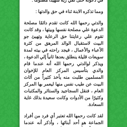
في دعوته حتى لقي ربه شهيداً مظلومًا .
ومما تذكره الابنة ثناء في حق والدتها :
والدتي رحمها الله كانت تقدم دائمًا مصلحة
الدعوة علي مصلحة نفسها وبيتها ، وقد كانت
تقوم علي رعايتنا حق الرعاية وتهيئ جو
البيت لاستقبال الوالد المرهق من كثرة
الأعباء والأعمال ، فيجد راحته في بيته لمدة
سويعات قليلة ينطلق بعدها ثانياً إلي الدعوة ،
ويذكر لوالدتي رحمها الله أنه عندما قام
والدي بتأسيس المركز العام للإخوان
المسلمين طلبت منه يأخذ كثيراً من أثاث
البيت عن طيب نفس منها ليعمر بها المركز
العام ، فنقل السجاجيد والستائر والمكتبات
وكثيرًا من الأدوات وكانت سعيدة بذلك غاية
السعادة.
لقد كانت رحمها الله تعتبر أي فرد من أفراد
الجماعة هو أحد أبنائها ، وأذكر أنه عندما