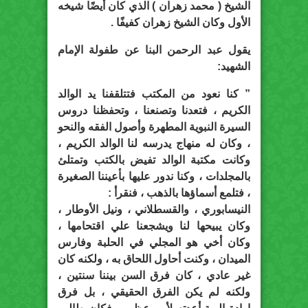
الشيخ ( محمد زهران ) الذي كان أيضًا شيخه
الأول وكان الشيخ زهران كفيفًا .
يقول عبد الرحمن البنا عن طفولة الإمام
الشهيد:
” كنا نعود من المكتب فتتلقفنا يد الوالد
الكريم ، فتعدنا وتصنعنا ، وتحفظنا دروس
السيرة النبوية المطهرة وأصول الفقه والنحو
، وكان له منهاج يدرسه لنا الوالد الكريم ،
وكانت مكتبة الوالد تفيض بالكتب وتمتلئ
بالمجلدات ، وكنا ندور عليها بأعيننا الصغيرة
، فتلمع أسماؤها بالذهب ، فنقرأ :
النيسابوري ، والقسطلاني ، ونيل الأوطار ،
وكان يبيحها لنا ويشجعنا علي اقتحامها ،
وكان أخي هو المجلي في الحلبة وفارس
الميدان ، وكنت أحاول اللحاق به ، ولكنه كان
غير عادي ، كان فرق السن بيننا سنتين ،
ولكنه لم يكن الفرق الحقيقي ، بل فرق