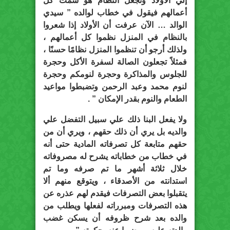
إلي الأولاد وتجعل النظام هو سمت كل
أعمالهم فيقول في خطاب لوالده ” سيدي
الوالد … الآن عرفت أن الأولاد إذا شعروا
بالنظام في المنزل نظموا كل أعمالهم ،
ولذلك أرجو أن تنظموا المنزل نظامًا حسنًا ،
فمثلاً تجعلون الصالة لسفرة الأكل وحجرة
للجلوس والمذاكرة وحجرة لنومكم وحجرة
لنوم محمد وعبد الرحمن وتضبطوا مواعيد
الطعام والنوم بقدر الإمكان ” .
ولا يفعل البنا ذلك علي سبيل التفضل علي
والديه بل يري أن ذلك حقهم ، ويري أن من
حقهم متابعة كل تصرفاته المادية حتى أنه
في خطاب من خطاباته يشرح له مصروفاته
خلال ثلاثة أشهر ما تم صرفه وما تم
استدانته من الأصدقاء ، ويتوقع منهم ألا
يتقبلوا بعض التصرفات فيقدم لهم عذره عن
هذه التصرفات ومبرراته لفعلها ويطلب من
والده بعد شرح ظروفه أن يسكن غضب