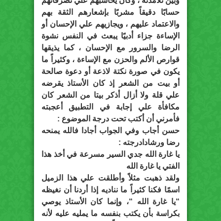
وبين تلامذته ، وكان يحاسبهم علي تصرفاتهم
حسابًا دقيقاً مشربًا بإشعارهم الثقة بهم
والاعتماد عليهم ، ويجازيهم علي الإحسان أو
الإساءة جزاء أدبيًا يبعث في النفس نشوة
الرضا والسرور مع الإحسان ، كما يذيقها
قوارص الألم والحزن مع الإساءة ، وكثيراً ما
يكون في صورة نكتة لاذعة أو دعوة صالحة
أو بيت من الشعر إذ كان الأستاذ يقرضه
علي قلة ولا أزال أذكر بيتا من الشعر كان
مكافأة علي إجابة في التطبيق أعجبته
فأمرني أن أكتب تحت درجة الموضوع :
حسن أجاب وفي الجواب أجادا فالله يمنحه
رضا ورشادادرجته :
يا غارة الله جدي السير مسرعة في أخذ هذا
الفتي يا غارة الله
ولقد ذهبت مثلاً وأطلقت علي هذا الزميل
اسمًا فكنا كثيراً ما نناديه إذا أردنا أن نغيظه
“يا غارة الله “، وإنما كان الأستاذ يوصي
بكراسة بأن يكتب بنفسه ما يمليه عليه لأنه