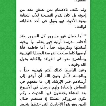
العلمية .
ولم يكتف بالاهتمام بمن يعيش معه من
إخوته بل كان يقدم النصيحة للأب للعناية
ببقية الأخوة فهو يقول في أحد خطاباته
لوالده :
” أما جمال فهو مسرور كل السرور وقد
أدخلته مدرسة أولية فهو يتعلم بها ويحبه
أساتذتها ويكرمونه جداً ، أما فاطمة فأنا
أوصيها كلما سنحت الفرصة الوصايا التهذيبية
وسأشرع معها في القراءة والكتابة بحول
الله وقوته .
وعبد الباسط كذلك أهتم بتهذيبه جداً ،
وبالجملة فآمل بعون الله أن أوفق إلي
أرشادهم خير الإرشاد إلي ما ينفعهم في
المعاش والعبادة ولهم درسان في الأسبوع
بعد العشاء يحفظون فيها الحديث ، وكم
يكون سروركم عظيمًا إذ سمعتم جمال
الدين وهو يقرأ الأحاديث التي حفظها بتجويد