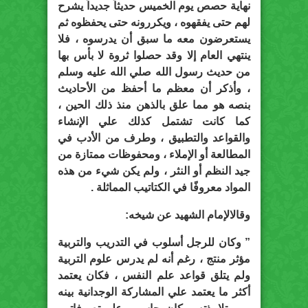
نهاية حصص يوم الخميس حديثاً جديداً يشرح
لهم حتى يفقهوه ، ويكررونه حتى يحفظوه ثم
يستعرضون معه ما سبق أن يدرسوه ، فلا
ينتهي العام إلا وقد حصلوا ثروة لا بأس بها
من حديث رسول الله صلي الله عليه وسلم
، وأذكر أن معظم ما أحفظ من الأحاديث
بنصه هو مما علق بالذهن منذ ذلك الحين ،
كما كانت تشتمل كذلك علي الإنشاء
والقواعد والتطبيق ، وطرف من الأدب في
المطالعة أو الإملاء ، ومحفوظات ممتازة من
جيد النظم أو النثر ، ولم يكن شيء من هذه
المواد معروفًا في الكتاتيب المماثلة .
وقالالإمام الشهيد عن شيخه:
” وكان للرجل أسلوب في التدريب والتربية
مؤثر منتج ، رغم أنه لم يدرس علوم التربية
ولم يتلق قواعد علم النفس ، فكان يعتمد
أكثر ما يعتمد علي المشاركة الوجدانية بينه