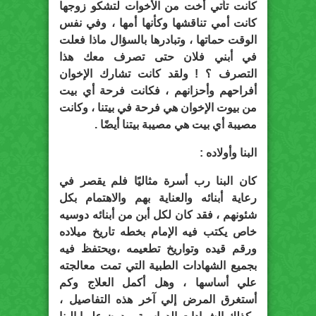
كانت تأتي أخت من الأخوات لتشكو زوجها
كانت أمي تناقشها وكأنها أمها ، وفي نفس
الوقت حماتها ، وتبادرها بالسؤال ماذا فعلت
في أبني فلان حتى تصرف معك هذا
التصرف ؟ ! ولقد كانت تشارك الإخوان
أفراحهم وأحزانهم ، فكانت فرحة أي بيت
من بيوت الإخوان هي فرحة في بيتنا ، وكانت
مصيبة أي بيت هي مصيبة بيتنا أيضًا .
البنا وأولاده :
كان البنا رب أسرة مثاليًا فلم يقصر في
رعاية أبنائه والعناية بهم والاهتمام بكل
شئونهم ، فقد كان لكل أبن من أبنائه دوسيه
خاص يكتب فيه الإمام بخطه تاريخ ميلاده
ورقم قيده وتواريخ تطعيمه ،ويحتفظ فيه
بجميع الشهادات الطبية التي تمت معالجته
علي أساسها ، وهل أكمل العلاج وكم
أستغرق المرض إلي آخر هذه التفاصيل ،