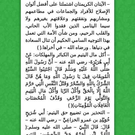
– الآيتان الكريمتان اشتملتا على أفضل ألوان
الإِصلاح للأفراد والجماعات في مطاعمهم
ومشاربهم ونفقتهم وعلاقتهم بغيرهم ولا
سيما اليتامى الذين فقدوا الأب الحاني،
والقلب الرحيم، ومن شأن الأمة التي تعمل
بهذا التوجيه السامي الحكيم أن تنال السعادة
في دنياها . ورضاه الله – في أخراها.( )
– أكل مال اليتيم من الكبائر والمهلكات: عَنْ
أَبِي هُرَيْرَةَ- رضي الله عنه – أَنَّ رَسُولَ اللَّهِ
صَلَّى اللَّهُ عَلَيْهِ وَسَلَّمَ قَالَ اجْتَنِبُوا السَّبْعَ
الْمُوبِقَاتِ قِيلَ يَا رَسُولَ اللَّهِ وَمَا هُنَّ قَالَ
الشِّرْكُ بِاللَّهِ وَالسِّحْرُ وَقَتْلُ النَّفْسِ الَّتِي حَرَّمَ
اللَّهُ إِلَّا بِالْحَقِّ وَأَكْلُ الرِّبَا وَأَكْلُ مَالِ الْيَتِيمِ
وَالتَّوَلِّي يَوْمَ الزَّحْفِ وَقَذْفُ الْمُحْصَنَاتِ
الْغَافِلَاتِ الْمُؤْمِنَاتِ)( )
– التحذير من تضييع حق اليتيم: أَبي شُرَيحٍ
خُوَيْلِدِ بن عمرو الخزاعِيِّ – رضي الله عنه –
قَالَ: قَالَ النَّبيّ – صلى الله عليه وسلم:(
اللَّهُمَّ إنِّي أُحَرِّجُ حَقَّ الضَّعِيفَينِ: اليَتِيم