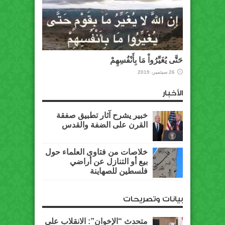
حَتَّى يُغَيِّرُواْ مَا بِأَنْفُسِهِمْ
26 سبتمبر، 2019
الأخبار
خبير يشرح آثار تطبيق صفقة
القرن على الضفة والقدس
خلاصات من فتاوى العلماء حول
بيع أو التنازل عن أراضي
فلسطين للصهاينة
بيانات وتصريحات
متحدث “الإخوان”: الانقلاب على