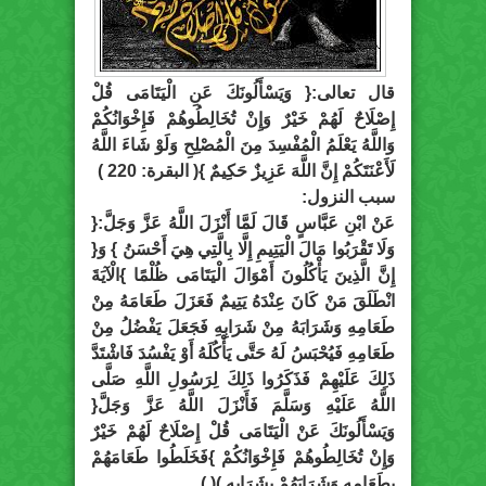
قال تعالى:{ وَيَسْأَلُونَكَ عَنِ الْيَتَامَى قُلْ
إِصْلَاحٌ لَهُمْ خَيْرٌ وَإِنْ تُخَالِطُوهُمْ فَإِخْوَانُكُمْ
وَاللَّهُ يَعْلَمُ الْمُفْسِدَ مِنَ الْمُصْلِحِ وَلَوْ شَاءَ اللَّهُ
لَأَعْنَتَكُمْ إِنَّ اللَّهَ عَزِيزٌ حَكِيمٌ }( البقرة: 220 )
سبب النزول:
عَنْ ابْنِ عَبَّاسٍ قَالَ لَمَّا أَنْزَلَ اللَّهُ عَزَّ وَجَلَّ:{
وَلَا تَقْرَبُوا مَالَ الْيَتِيمِ إِلَّا بِالَّتِي هِيَ أَحْسَنُ } وَ{
إِنَّ الَّذِينَ يَأْكُلُونَ أَمْوَالَ الْيَتَامَى ظُلْمًا }الْآيَةَ
انْطَلَقَ مَنْ كَانَ عِنْدَهُ يَتِيمٌ فَعَزَلَ طَعَامَهُ مِنْ
طَعَامِهِ وَشَرَابَهُ مِنْ شَرَابِهِ فَجَعَلَ يَفْضُلُ مِنْ
طَعَامِهِ فَيُحْبَسُ لَهُ حَتَّى يَأْكُلَهُ أَوْ يَفْسُدَ فَاشْتَدَّ
ذَلِكَ عَلَيْهِمْ فَذَكَرُوا ذَلِكَ لِرَسُولِ اللَّهِ صَلَّى
اللَّهُ عَلَيْهِ وَسَلَّمَ فَأَنْزَلَ اللَّهُ عَزَّ وَجَلَّ{
وَيَسْأَلُونَكَ عَنْ الْيَتَامَى قُلْ إِصْلَاحٌ لَهُمْ خَيْرٌ
وَإِنْ تُخَالِطُوهُمْ فَإِخْوَانُكُمْ }فَخَلَطُوا طَعَامَهُمْ
بِطَعَامِهِ وَشَرَابَهُمْ بِشَرَابِهِ )( )