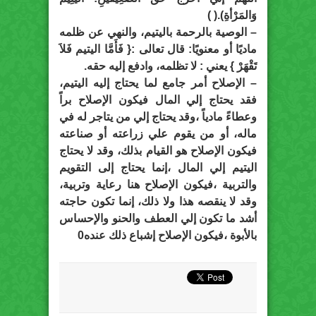
وَالمَرْأةِ).( )
– الوصية بالرحمة باليتيم، والنهي عن ظلمه
ماديًا أو معنويًا: قال تعالى :{ فَأَمَّا اليتيم فَلاَ
تَقْهَرْ } يعني : لا تظلمه، وادفع إليه حقه.
– الإصلاح أمر جامع لما يحتاج إليه اليتيم،
فقد يحتاج إلي المال فيكون الإصلاح براً
وعطاءً مادياً ،وقد يحتاج إلي من يتاجر له في
ماله، أو من يقوم علي زراعته أو صناعته
فيكون الإصلاح هو القيام بذلك، وقد لا يحتاج
اليتيم إلي المال ،إنما يحتاج إلى التقويم
والتربية ،فيكون الإصلاح هنا رعاية وتربية،
وقد لا ينقصه هذا ولا ذلك، إنما تكون حاجته
أشد ما تكون إلي العطف والحنو والإحساس
بالأبوة ،فيكون الإصلاح إشباع ذلك عنده0