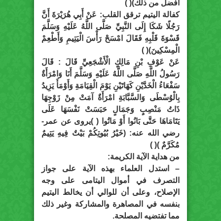
أفضل من ذلك)( )
كفالة اليتيم ترقق القلب: عَنْ أَبِي هُرَيْرَةَ أَنَّ
رَجُلًا شَكَا إِلَى النَّبِيِّ صَلَّى اللَّهُ عَلَيْهِ وَسَلَّمَ
قَسْوَةَ قَلْبِهِ فَقَالَ امْسَحْ رَأْسَ الْيَتِيمِ وَأَطْعِمْ
الْمِسْكِينَ)( )
عَنْ عَوْفِ بْنِ مَالِكٍ الْأَشْجَعِيِّ قَالَ : قَالَ
رَسُولُ اللَّهِ صَلَّى اللَّهُ عَلَيْهِ وَسَلَّمَ أَنَا وَامْرَأَةٌ
سَفْعَاءُ الْخَدَّيْنِ كَهَاتَيْنِ يَوْمَ الْقِيَامَةِ وَأَوْمَأَ يَزِيدُ
بِالْوُسْطَى وَالسَّبَّابَةِ امْرَأَةٌ آمَتْ مِنْ زَوْجِهَا
ذَاتُ مَنْصِبٍ وَجَمَالٍ حَبَسَتْ نَفْسَهَا عَلَى
يَتَامَاهَا حَتَّى بَانُوا أَوْ مَاتُوا ( )يروى عن عمر-
رضي الله عنه: (خَيْرُ بُيُوتِكُمْ بَيْتٌ فِيهِ يَتِيمٌ
مُكَرَّمٌ )( )
من هداية الآية الكريمة:
– استدل العلماء بهذه الآية على جواز
التصرف في أموال اليتامى على وجه
الإصلاح، وعلى أن للوالي أن يخالط اليتيم
بنفسه في المصاهرة والمشاركة وغير ذلك
مما تفتضيه المصلحة.