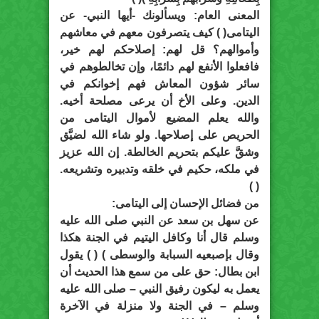
المعنى العام: ويسألونك -أيها النبي- عن
اليتامى( ) كيف يتصرفون معهم في معاشهم
وأموالهم؟ قل لهم: إصلاحكم لهم خير،
فافعلوا الأنفع لهم دائمًا، وإن تخالطوهم في
سائر شؤون المعاش فهم إخوانكم في
الدين. وعلى الأخ أن يرعى مصلحة أخيه.
والله يعلم المضيع لأموال اليتامى من
الحريص على إصلاحها. ولو شاء الله لضيَّق
وشقَّ عليكم بتحريم الخالطة. إن الله عزيز
في ملكه، حكيم في خلقه وتدبيره وتشريعه.
( )
من فضائل الإحسان إلى اليتامى:
عن سهل بن سعد عن النبي صلى الله عليه
وسلم قال أنا وكافل اليتيم في الجنة هكذا
وقال بإصبعيه السبابة والوسطى ) ( ) يقول
ابن بطال: حق على من سمع هذا الحديث أن
يعمل به ليكون رفيق النبي – صلى الله عليه
وسلم – في الجنة ولا منزلة في الآخرة