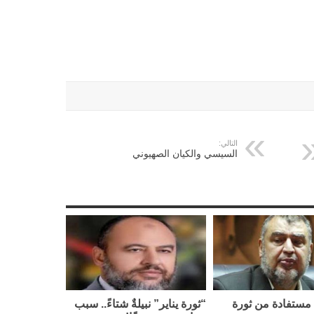
التالي:
السيسي والكيان الصهيوني
مستفادة من ثورة
“ثورة يناير” نبيلةٌ شتاءً.. سبب