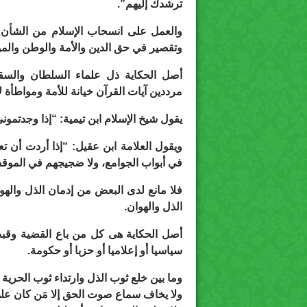
ترشدك إليهم”.
والعمل على انسحاب الإسلام من الشأن 
وتقصير في حق الدين والأمة والوطن والمو
أصل الحكاية ذل علماء السلطان والسق
مرددين آيات القرآن خيانة للأمة ومواطأة ل
يقول شيخ الإسلام ابن تيمية: “إذا وجدتم
ويقول العلامة ابن عقيل: “إذا أردت أن ت
في أبواب الجوامع، ولا ضجيجهم في الموقف 
فلا مانع لدى البعض من إدمان الذل والهو
الذل والهوان.
أصل الحكاية هى كل من باع القضية وقبض 
سياسيا أو إعلاميا أو حزبا أو حكومة.
وما بين خلع ثوب الذل وارتداء ثوب الحرية
ولا يخاف سماع صوت الحق إلا مَن كان على