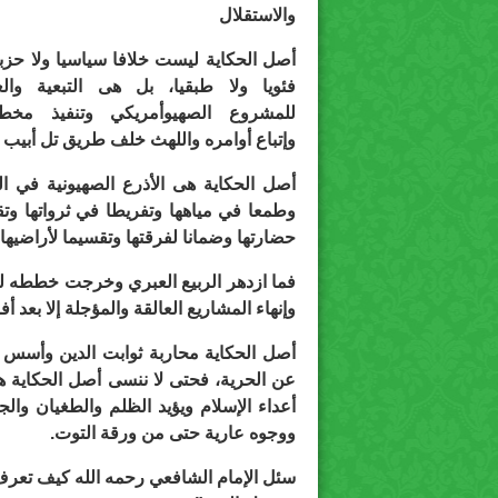
والاستقلال
أصل الحكاية ليست خلافا سياسيا ولا حزبيا
فئويا ولا طبقيا، بل هى التبعية والع
للمشروع الصهيوأمريكي وتنفيذ مخطط
وإتباع أوامره واللهث خلف طريق تل أبيب س
أصل الحكاية هى الأذرع الصهيونية في ا
وطمعا في مياهها وتفريطا في ثرواتها وتقز
حضارتها وضمانا لفرقتها وتقسيما لأراضيها و
فما ازدهر الربيع العبري وخرجت خططه لل
وإنهاء المشاريع العالقة والمؤجلة إلا بعد أ
أصل الحكاية محاربة ثوابت الدين وأسس الو
عن الحرية، فحتى لا ننسى أصل الحكاية 
أعداء الإسلام ويؤيد الظلم والطغيان وال
ووجوه عارية حتى من ورقة التوت.
سئل الإمام الشافعي رحمه الله كيف تعرف