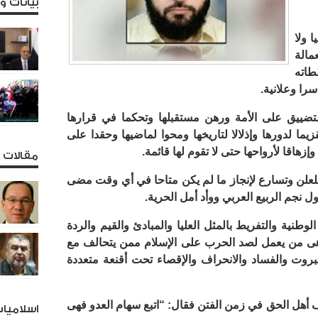
بيانات 
 ولا
مالة
اته
را وعلانية.
لتضييق على الأمة ورهن مستقبلها وتحكما في قرارها
يما لدورها وإذلالا لتاريخها ومحوا لماضيها وحقدا على
إزهاقا لأرواحها حتى لا تقوم لها قائمة.
مقالات و
علن وتسارع لإنجاز ما لم يكن متاحا في أي وقت مضى
فول نجم الربيع العربي ووأد أمل الحرية.
طنية والتفريط بالمثل العليا والمبادئ والقيم والردة
هى من يعمل لصد الحرب على الإسلام ممن يتحالف مع
جبروت والفساد والانحراف والإقصاء تحت أقنعة متعددة
 أهل الحق في زمن الفتن فقال: “اتبع سهام العدو فهى
اسلاميا