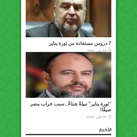
7 دروس مستفادة من ثورة يناير
26 يناير، 2020
“ثورة يناير” نبيلةٌ شتاءً.. سبب خراب مصر
صيفًا!
25 يناير، 2020
الأخبار