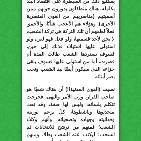
يستتبع ذلك من السيطرة على اقتصاد البلد
بكامله- هناك متطفلون يدورون حولهم ممن
أسميتهم (مناصريهم من القوى العنصرية
الأخرى). وهؤلاء هم الأعجب شأنًا، والأحمق
فعلاً لعلمهم أن تلك التركة هى تركة الشعب،
لا يحق لأحد قسمتها، ولو فعل فهو لص، ولو
استولى عليها استيلاء فذلك إلى حين،
فسوف يستردها الشعب طالت المدة أم
قصرت، أما من استولى عليها فسوف يلقى
جزاءه الذى سيكون أيضًا بيد الشعب وتحت
بصر أبنائه..
نسيت (القوى المدنية!!) أن هناك شعبًا هو
صاحب القرار، ورب الأمر والنهى، فخرجت
تتكلم بلسانه، وليس لها صفة، وقد تعدد
متحدثوها وناشطوها، كلٌ يزعم ثوريته
وفدائيته وجهاده وتضحياته، وأنهم وكلاء
الشعب؛ فمنهم من ترشح للانتخابات ثم
انسحب؛ ليكتب عنه الشعب بطلا، ومنهم