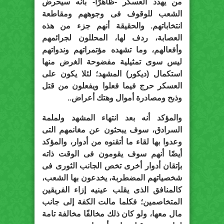
من يهدد العسكر -ظاهرًا- بأنه سيحرض
الشعب للوقوف فى وجوههم ومقاطعة
انتخاباتهم. والحقيقة أنهم جزء من هذه
العصابة، ردف لها، المحللون لجرائمهم
وأفعالهم، وما تشهده مؤتمراتهم وندواتهم
ليس سوى تمثيلية مفضوحة الغرض منها
استكمال (ديكور) المشهد؛ لئلا يكون على
العسكر حرج فيما فعلوا ويفعلون من قتل
وذبح ومصادرة أموال وهتك أعراض..
والمؤكد أنه بعد انتهاء المشهد ولملمة
السرادق، سوف يبحثون عن مغانمهم التى
وعدوا بها لقاء ما أتقنوه من أدوار، والمؤكد
أيضًا أنهم سوف يقومون فى الوقت ذاته
بإتقان أدوار أخرى تخص الجانب الثورى فى
شخصياتهم المضطربة، يخدعون بها الشعب،
كالمنافق الذى يقلب عينيه إزاء الفريقين
المتخاصمين؛ فكلما مالت الكفة إلى جانب
مال معها، ولو كان ذلك مخالفًا مخالفة تامة