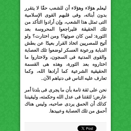
ليعلم هؤلاء وهؤلاء أن للشعب حقًا لا يتقرر
بدون أبنائه، وفى قلبهم القوى الإسلامية
التى تمثل هذا الشعب، وإن أرادوا التأكد من
تلك الحقيقة فليراجعوا المحروسة بعد
الثورة: لمن كان صوتها؟ ومن اختارت؟ ولو
أتيح للمصريين اتخاذ القرار بعيدًا عن بطش
الدبابة ورعونة العسكر لوضعوا تلك العصابة
والقوى المدنية فى السجون، ولاختاروا ما
اختاروه بعد الثورة، وهذه هى القسمة
الحقيقية الشرعية كما أرادها الله، وكما
تعارف عليه الناس فى دنياهم الآن..
نحن على ثقة تامة بأن ما يجرى فى بلدنا أمر
عارض؛ لثقتنا فى عدل الله وحكمته، وليقيننا
كذلك أن الحمق يردى صاحبه، وليس هناك
أحمق من تلك العصابة وعبيدها.