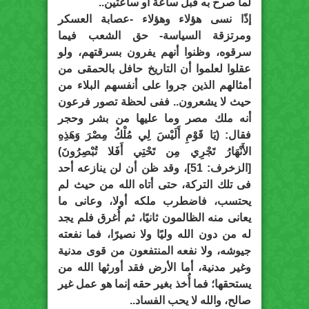
لما صرح به قبل ساعة أو ساعتين..
إذًا نسى هؤلاء وهؤلاء -عصابة العسكر
ومرتزقة السياسة- حق الشعب فيما
سرقوه، وظنوا أنهم يفرون بسرقتهم، ولو
عقلوا لعلموا أن التاريخ حافل بالحمقى من
أمثالهم الذين جروا على أنفسهم البلاء من
حيث لا يشعرون.. ففى لحظة تصور فرعون
أنه ملك مصر وما عليها من بشر وحجر
فقال: (يَا قَوْمِ أَلَيْسَ لِي مُلْكُ مِصْرَ وَهَذِهِ
الأَنْهَارُ تَجْرِي مِن تَحْتِي أَفَلا تُبْصِرُونَ)
[الزخرف: 51]، وقد ظن أن لن ينازعه أحد
فى تلك التركة، حتى أتاه الله من حيث لم
يحتسب، فاضطرب ملكه أولا، وعانى ما
يعانى منه الظالمون ثانيًا، ثم أُغرق فلم يجد
له من دون الله وليًا ولا نصيرًا، فما نفعته
جيوشه، ولا نفعه المنتفعون من قوى مدنية
وغير مدنية، أما الأرض فقد أورثها الله من
يستحقها؛ فما أُخذ بغير حقه إنما هو عمل غير
صالح، والله لا يحب الفساد..