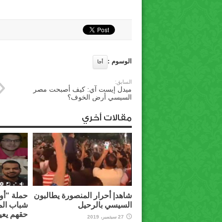
الوسوم :
أجا
السابق:
ميدل إيست آي: كيف أصبحت مصر
السيسي أرض الخوف؟
مقالات أخري
شاهد| أحرار المنصورة يطالبون
حملة “أوق
السيسي بالرحيل
شباب الم
حقهم يعي
27 سبتمبر، 2019