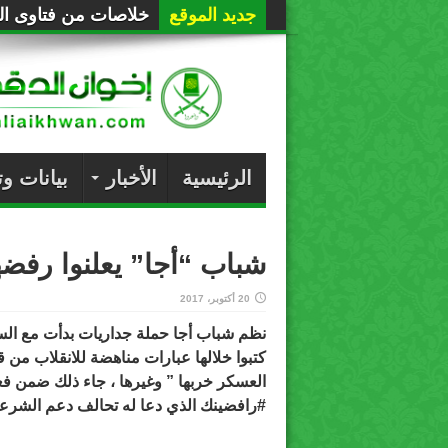
جديد الموقع
خلاصات من فتاوى الع
الرئيسية
الأخبار
بيانات و
شباب “أجا” يعلنوا رف
20 أكتوبر، 2017
نظم شباب أجا حملة جداريات بدأت مع السا
كتبوا خلالها عبارات مناهضة للانقلاب من 
العسكر خربها ” وغيرها ، جاء ذلك ضمن فع
#رافضينك
الذي دعا له تحالف دعم الشرع