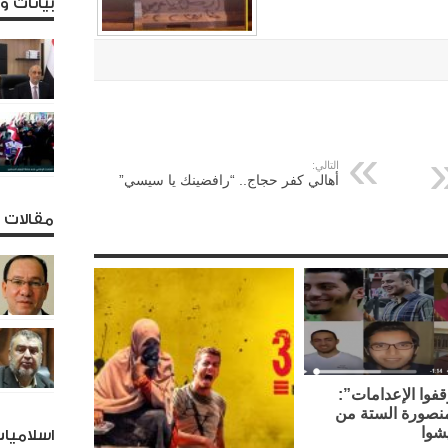
بيانات 
التالي:
أهالي كفر حجاج.. “رافضينك يا سيسي”
مقالات و
فوا الإعدامات”:
نصورة الستة من
شوا
اسلاميا