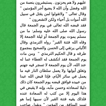
عليهم ولا هم يحزنون . يستبشرون بنعمة من
الله وفضل وأن الله لا يضيع أجر المؤمنين ”
وقال تعالى ” ولاتقولوا لمن يقتل في سبيل
الله أموات بل أحياء ولكن لاتشعرون ”
فقد قبضه الله تعالى في يوم الجمعة قال
رسول الله صلى الله عليه وسلم: ما من
مسلم يموت يوم الجمعة أو ليلة الجمعة إلا
وقاه الله فتنة القبر” رواه الترمذي وقال
الألباني يرتقي إلى الحسن والصحيح بمجموع
طرقه و قال الحكيم الترمذي ” ومن مات
يوم الجمعة فقد انكشف له الغطاء عما له
عند الله، لأن يوم الجمعة لا تسجر فيه جهنم
وتغلق أبوابها ولا يعمل سلطان النار فيه ما
يعمل في سائر الأيام، فإذا قبض الله عبدا
من عبيده فوافق قبضه يوم الجمعة كان ذلك
دليلا لسعادته وحسن مآبه، وإنه لا يقبض في
هذا اليوم إلا من كتب له السعادة عنده
فلذلك يقيه فتنة القبر لأن سببها إنما هو
تمييز المنافق من المؤمن ” ويقول صاحب