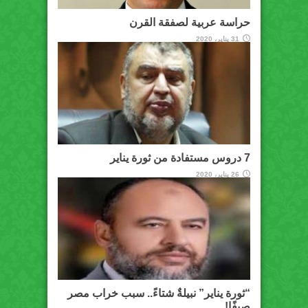
حراسة عربية لصفقة القرن
31 يناير، 2020
7 دروس مستفادة من ثورة يناير
26 يناير، 2020
“ثورة يناير” نبيلةٌ شتاءً.. سبب خراب مصر
صيفًا!