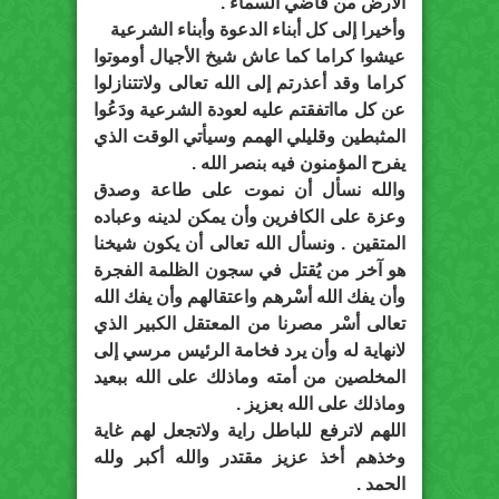
الأرض من قاضي السماء .
وأخيرا إلى كل أبناء الدعوة وأبناء الشرعية
عيشوا كراما كما عاش شيخ الأجيال أوموتوا
كراما وقد أعذرتم إلى الله تعالى ولاتتنازلوا
عن كل مااتفقتم عليه لعودة الشرعية ودَعُوا
المثبطين وقليلي الهمم وسيأتي الوقت الذي
يفرح المؤمنون فيه بنصر الله .
والله نسأل أن نموت على طاعة وصدق
وعزة على الكافرين وأن يمكن لدينه وعباده
المتقين . ونسأل الله تعالى أن يكون شيخنا
هو آخر من يُقتل في سجون الظلمة الفجرة
وأن يفك الله أسْرهم واعتقالهم وأن يفك الله
تعالى أسْر مصرنا من المعتقل الكبير الذي
لانهاية له وأن يرد فخامة الرئيس مرسي إلى
المخلصين من أمته وماذلك على الله ببعيد
وماذلك على الله بعزيز .
اللهم لاترفع للباطل راية ولاتجعل لهم غاية
وخذهم أخذ عزيز مقتدر والله أكبر ولله
الحمد .