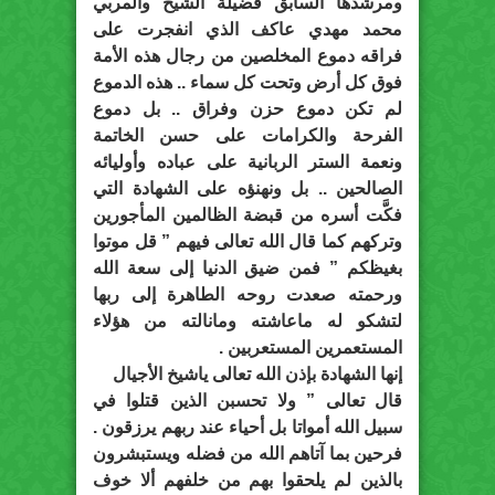
ومرشدها السابق فضيلة الشيخ والمربي
محمد مهدي عاكف الذي انفجرت على
فراقه دموع المخلصين من رجال هذه الأمة
فوق كل أرض وتحت كل سماء .. هذه الدموع
لم تكن دموع حزن وفراق .. بل دموع
الفرحة والكرامات على حسن الخاتمة
ونعمة الستر الربانية على عباده وأوليائه
الصالحين .. بل ونهنؤه على الشهادة التي
فكَّت أسره من قبضة الظالمين المأجورين
وتركهم كما قال الله تعالى فيهم ” قل موتوا
بغيظكم ” فمن ضيق الدنيا إلى سعة الله
ورحمته صعدت روحه الطاهرة إلى ربها
لتشكو له ماعاشته ومانالته من هؤلاء
المستعمرين المستعربين .
إنها الشهادة بإذن الله تعالى ياشيخ الأجيال
قال تعالى ” ولا تحسبن الذين قتلوا في
سبيل الله أمواتا بل أحياء عند ربهم يرزقون .
فرحين بما آتاهم الله من فضله ويستبشرون
بالذين لم يلحقوا بهم من خلفهم ألا خوف