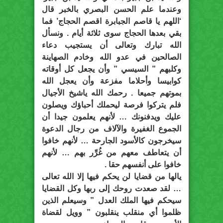
وعندما علم الحسن البصري بالخبر قال
‘اللهم يا قاصم الجبابرة اقصم الحجاج’ فما
بقي بعدها الحجاج سوى ثلاثة أيام . ونسأل
الله تبارك وتعالى أن يستجيب دعاء
الصالحين في عدو الله وخادم الصهاينة
وكلبهم ” السيسي ” وأن يجعل كل أوقاته
كوابيسا وأحلاما مفزعة وأن يعجل الله
بموتهم جميعا . رحمك الله ياشيخ الأجيال
فلم يتركوا فرصة ليحملك أحباؤك ويصلون
عليك ويدفنونك … لأنهم يعلمون جيدا أن
الجموع الغفيرة والآلاف من رجال الدعوة
سيخرجون كالأسود الجارحة … لأنهم خافوا
أن يتعاطف معهم من غُرِّر بهم … لأنهم
خافوا على أنفسهم حقا .
يالها من قضايا لن يحكم فيها إلا الله تعالى
… لقد صعدت روحك إلى ربها وكل القضايا
سيحكم فيها الملك العدل ” وسيعلم الذين
ظلموا أي منقلب ينقلبون ” وويل لقضاة