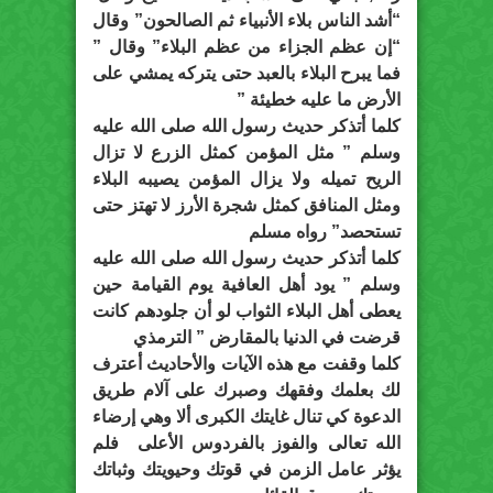
“أشد الناس بلاء الأنبياء ثم الصالحون” وقال
“إن عظم الجزاء من عظم البلاء” وقال ”
فما يبرح البلاء بالعبد حتى يتركه يمشي على
الأرض ما عليه خطيئة ”
كلما أتذكر حديث رسول الله صلى الله عليه
وسلم ” مثل المؤمن كمثل الزرع لا تزال
الريح تميله ولا يزال المؤمن يصيبه البلاء
ومثل المنافق كمثل شجرة الأرز لا تهتز حتى
تستحصد” رواه مسلم
كلما أتذكر حديث رسول الله صلى الله عليه
وسلم ” يود أهل العافية يوم القيامة حين
يعطى أهل البلاء الثواب لو أن جلودهم كانت
قرضت في الدنيا بالمقارض ” الترمذي
كلما وقفت مع هذه الآيات والأحاديث أعترف
لك بعلمك وفقهك وصبرك على آلام طريق
الدعوة كي تنال غايتك الكبرى ألا وهي إرضاء
الله تعالى والفوز بالفردوس الأعلى فلم
يؤثر عامل الزمن في قوتك وحيويتك وثباتك