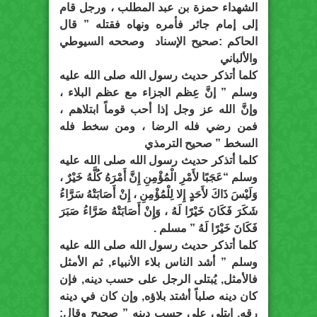
الشهداء حمزة بن عبد المطلب ، ورجل قام
إلى إمام جائر فأمره ونهاه فقتله ” قال
الحاكم :صحيح الإسناد وصححه السيوطي
والألباني
كلما أتذكر حديث رسول الله صلى الله عليه
وسلم ” إنَّ عِظم الجزاء مع عظم البلاء ،
وإنَّ الله عز وجل إذا أحب قوماً ابتلاهم ،
فمن رضي فله الرضا ، ومن سخط فله
السخط ” صحيح الترمذي
كلما أتذكر حديث رسول الله صلى الله عليه
وسلم “عَجَبًا لأَمْرِ الْمُؤْمِنِ إِنَّ أَمْرَهُ كُلَّهُ خَيْرٌ ،
وَلَيْسَ ذَاكَ لأَحَدٍ إِلا لِلْمُؤْمِنِ ، إِنْ أَصَابَتْهُ سَرَّاءُ
شَكَرَ فَكَانَ خَيْرًا لَهُ ، وَإِنْ أَصَابَتْهُ ضَرَّاءُ صَبَرَ
فَكَانَ خَيْرًا لَهُ ” مسلم .
كلما أتذكر حديث رسول الله صلى الله عليه
وسلم ” أشد الناس بلاء الأنبياء, ثم الأمثل
فالأمثل, يُبتلى الرجل على حسب دينه, فإن
كان دينه صلباً أشتد بلاؤه, وإن كان في دينه
رقه, ابتلي على حسب دينه ” صحيح وقال: