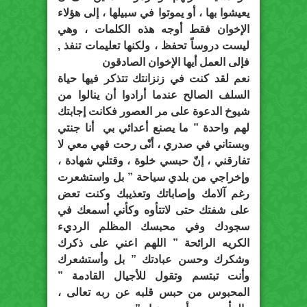
يعيشوا بها ، أو يموتوا في سبيلها ، إلى هؤلاء
الإخوان فقط أوجه هذه الكلمات ، وهي
ليست دروساً تحفظ ، ولكنها تعليمات تنفذ ,
فإلى العمل أيها الإخوان الصادقون
نعم لقد كنت في زنزانتك تتذكر فيها حياة
السلف الصالح عندما أرادوا أن ينالوا من
شيوخ الدعوة على مر العصور فكانت إجابتك
لهم واحدة ” ما يصنع أعدائي بي أنا جنتي
وبستاني في صدري ، أنّى رحت فهي معي لا
تفارقني ، إنّ حبسي خلوة ، وقتلي شهادة ،
وإخراجي من بلدي سياحة ” بل واستشعرت
رغم آلامك وإصاباتك وتعذيبك وكنت تعض
على شفتك حتى لاتتأوه وكأني أسمعك في
سجودك وفي محبسك المظلم الرديء
الكريه الرائحة ” اللهم اعني على ذكرك
وشكرك وحسن عبادتك ” بل وأستشعرك
وأنت تبتسم وتقول للأجيال القادمة ”
المحبوس من حبس قلبه عن ربه تعالى ،