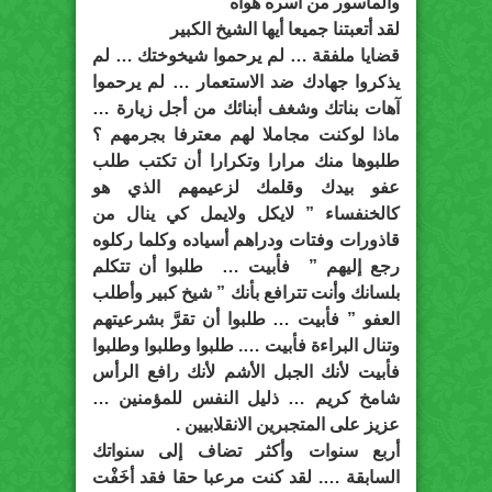
والمأسور من أسره هواه ”
لقد أتعبتنا جميعا أيها الشيخ الكبير
قضايا ملفقة … لم يرحموا شيخوختك … لم
يذكروا جهادك ضد الاستعمار … لم يرحموا
آهات بناتك وشغف أبنائك من أجل زيارة …
ماذا لوكنت مجاملا لهم معترفا بجرمهم ؟
طلبوها منك مرارا وتكرارا أن تكتب طلب
عفو بيدك وقلمك لزعيمهم الذي هو
كالخنفساء ” لايكل ولايمل كي ينال من
قاذورات وفتات ودراهم أسياده وكلما ركلوه
رجع إليهم ” فأبيت … طلبوا أن تتكلم
بلسانك وأنت تترافع بأنك ” شيخ كبير وأطلب
العفو ” فأبيت … طلبوا أن تقرَّ بشرعيتهم
وتنال البراءة فأبيت …. طلبوا وطلبوا وطلبوا
فأبيت لأنك الجبل الأشم لأنك رافع الرأس
شامخ كريم … ذليل النفس للمؤمنين …
عزيز على المتجبرين الانقلابيين .
أربع سنوات وأكثر تضاف إلى سنواتك
السابقة …. لقد كنت مرعبا حقا فقد أخَفْت