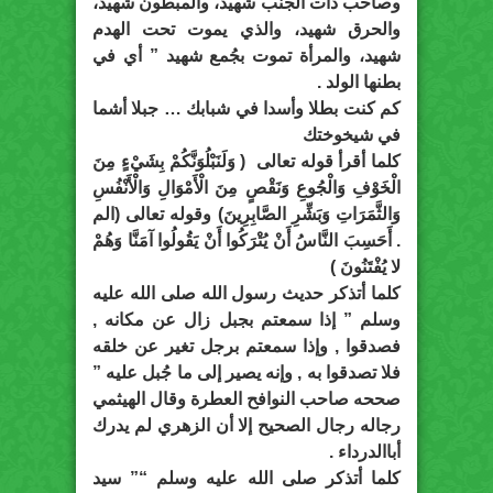
وصاحب ذات الجنب شهيد، والمبطون شهيد،
والحرق شهيد، والذي يموت تحت الهدم
شهيد، والمرأة تموت بجُمع شهيد ” أي في
بطنها الولد .
كم كنت بطلا وأسدا في شبابك … جبلا أشما
في شيخوختك
كلما أقرأ قوله تعالى ( وَلَنَبْلُوَنَّكُمْ بِشَيْءٍ مِنَ
الْخَوْفِ وَالْجُوعِ وَنَقْصٍ مِنَ الْأَمْوَالِ وَالْأَنْفُسِ
وَالثَّمَرَاتِ وَبَشِّرِ الصَّابِرِينَ) وقوله تعالى (الم
. أَحَسِبَ النَّاسُ أَنْ يُتْرَكُوا أَنْ يَقُولُوا آمَنَّا وَهُمْ
لا يُفْتَنُونَ )
كلما أتذكر حديث رسول الله صلى الله عليه
وسلم ” إذا سمعتم بجبل زال عن مكانه ,
فصدقوا , وإذا سمعتم برجل تغير عن خلقه
فلا تصدقوا به , وإنه يصير إلى ما جُبل عليه ”
صححه صاحب النوافح العطرة وقال الهيثمي
رجاله رجال الصحيح إلا أن الزهري لم يدرك
أباالدرداء .
كلما أتذكر صلى الله عليه وسلم “” سيد