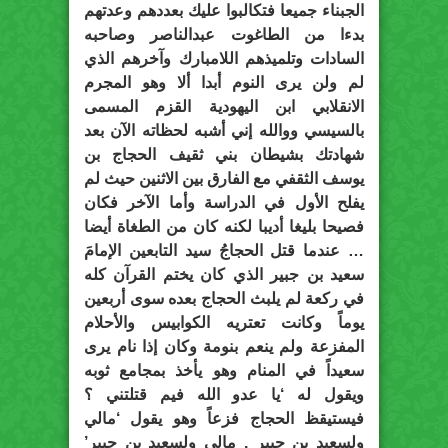
الجبناء جميعا فتكالبوا عليك بعددهم وعدتهم
بدءا من الطاغوت عبدالناصر وصاحبه
السادات وتلميذهم اللامبارك وآخرهم الذي
لم ولن يرى النوم أبدا ألا وهو المجرم
الانقلابي ابن اليهودية القزم المسمى
بالسيسي ووالله إني أشبه لحظاته الآن بعد
شهادتك بشيطان بني ثقيف الحجاج بن
يوسف الثقفي مع الفارق بين الاثنين حيث لم
يفلح الأول في الدراسة وأما الآخر فكان
فصيحا بليغا أديبا لكنه كان من الطغاة أيضا
… عندما قتل الحجاجُ سيد التابعين الإمامَ
سعيد بن جبير الذي كان يختم القرآن كله
في ركعة لم يلبث الحجاج بعده سوى أربعين
يوماً وكانت تعتريه الكوابيس والأحلام
المفزعة ولم ينعم بنومة وكان إذا نام يرى
سعيداً في المنام وهو يأخذ بمجامع ثوبه
ويقول له ‘يا عدو الله فيم قتلتني ؟
فيستيقظ الحجاج فزعاً وهو يقول ‘مالي
ولسعيد بن جبير , مالي ولسعيد بن جبير’