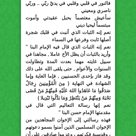
فالنور في قلبي وقلبي في يديْ ربّي .. وربّي
ناصري ومعيني
سأعيش معتصماً بحبل عقيدتي وأموت
مبتسماً ليحيا ديني
نعم إنه الثبات الذي أنبت في قلبك شجرة
أصلها ثابت وفرعها في السماء
نعم إنه الثبات الذي قال فيه الإمام البنا ”
وأريد بالثبات أن يظل الأخ عاملا , مجاهدا في
سبيل غايته مهما بعدت المدة وتطاولت
السنوات والأعوام , حتى يلقى الله على ذلك
وقد فاز بإحدى الحسنيين , فإما الغاية وإما
الشهادة في النهاية ( مِنَ الْمُؤْمِنِينَ رِجَالٌ
صَدَقُوا مَا عَاهَدُوا اللهَ عَلَيْهِ فَمِنْهُمْ مَنْ قَضَى
نَحْبَهُ وَمِنْهُمْ مَنْ يَنْتَظِرُ وَمَا بَدَّلُوا تَبْدِيلا )
نعم إنها رسالة التعاليم التي قال في
مقدمتها الإمام حسن البنا ”
فهذه رسالتي إلى الإخوان المجاهدين من
الإخوان المسلمين الذين آمنوا بسمو دعوتهم
، وقدسية فكرتهم ، وعزموا صادقين على أن