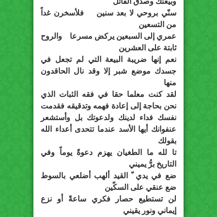
وبيعتك وصدق القائل
سنّي بروحي لا بعد سنين فلأسخرن غداً
من التسعين
عمري إلى السبعين يركض مسرعا والروح
ثابتة على العشرين
نعم إنها ضريبة البيعة التي لم تجعل في
جسدك موضع شبر إلا وقد نال الحاقدون
منها
لقد كنت معلما حقا في فقه الثبات الذي
نحن بحاجة إلى إعادة فهمه وتدقيقه فقدمت
نفسك فداء لدينك ولدعوتك بل وأستشعر
عنفوانك أيها الأسد عندما تتحدى أعداء الله
بقولك
تا لله ما الطغيان يهزم دعوةً يوماً وفي
التاريخ برُّ يميني
ضع في يدي ّ القيد ألهب أضلعي بالسوط
ضع عنقي على السكّين
لن تستطيع حصار فكري ساعةً أو نزع
إيماني ونور يقيني