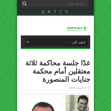
غدًا جلسة محاكمة ثلاثة
معتقلين أمام محكمة
جنايات ‫‏المنصورة‬
19 أبريل، 2016