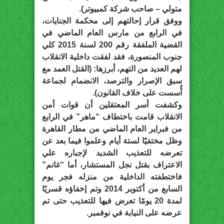
متولي – صاحب شركة كمبيوتر).
ووفق قرار إحالتهم إلى محكمة الجنايات،
في الرابع من مارس العام الماضي في
القضية الملفقة رقم 200 لسنة 2015 كلي
جنوب المنصورة، فقد لفقت داخلية الانقلاب
لهم العديد من التهم، أبرزها: (القتل العمد مع
سبق الإصرار والترصد، الانضمام لجماعة
أُسست على خلاف القانون).
وكشفت أسر المعتقلين أن قوات أمن
الانقلاب قامت باختطاف “ماهر” في الرابع
من فبراير العام الماضي من مطار القاهرة
وظل مختفيًا لستة أيام وعلموا فيما بعد عن
تعرضه للتعذيب الشديد لإجباره علي
الاعتراف بقتل نجل المستشار، أما “غانم”
فاختطفته الداخلية من منزله فجر يوم
السابع من أكتوبر 2014 وتم إخفاؤه قسريًا
لمدة 20 يومًا تعرض فيها للتعذيب حتى تم
عرضه على النيابة في نوفمبر.