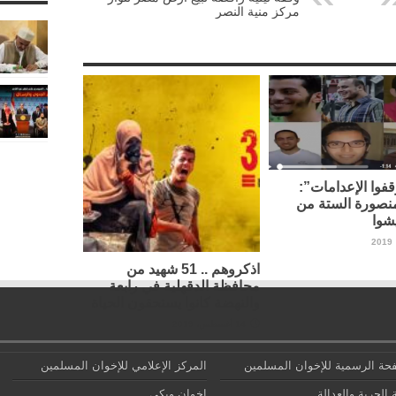
مركز منية النصر
فوا الإعدامات”:
نصورة الستة من
شوا
اذكروهم .. 51 شهيد من
محافظة الدقهلية في رابعة
والنهضة كانوا يستحقون الحياة
14 أغسطس، 2019
حة الرسمية للإخوان المسلمين
المركز الإعلامي للإخوان المسلمين
 الحرية والعدالة
إخوان ويكي