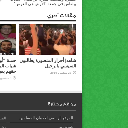
ببلقاس فى جمعة “الأرض هي العرض”
مقالات أخري
شاهد| أحرار المنصورة يطالبون
حملة “أوق
السيسي بالرحيل
شباب الم
حقهم يعي
27 سبتمبر، 2019
5 سبتمبر، 2019
مواقع مختارة
الموقع الرسمي للاخوان المسلمين
الصف
نافذة مصر
بوابة