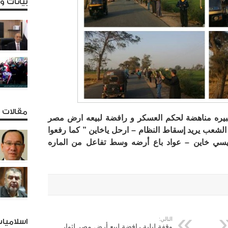
بيانات 
مقالات و
كبيره مناهضة لحكم العسكر و رافضة لبيعه ارض مصر
 الشعب يريد إسقاط النظام – ارحل ياخاين ” كما رفعوا
سيسي خاين – عواد باع أرضه وسط تفاعل من الماره
التالي:
اسلاميا
وقفة ليلية رافضة لبيع أرض مصر لثوار