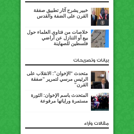
خبير يشرح آثار تطبيق صفقة
القرن على الضفة والقدس
خلاصات من فتاوى العلماء حول
بيع أو التنازل عن أراضي
فلسطين للصهاينة
بيانات وتصريحات
متحدث “الإخوان”: الانقلاب على
الرئيس مرسي لتمرير “صفقة
القرن”
المتحدث باسم الإخوان: الثورة
مستمرة وراياتها مرفوعة
مقالات وآراء