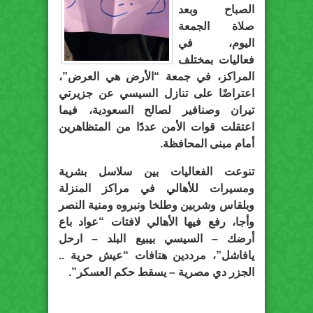
الصباح وبعد
صلاة الجمعة
اليوم، في
فعاليات بمختلف
المراكز، في جمعة “الأرض هي العرض”،
اعتراضًا على تنازل السيسي عن جزيرتي
تيران وصنافير لصالح السعودية، فيما
اعتقلت قوات الأمن عددًا من المتظاهرين
أمام مبنى المحافظة.
تنوعت الفعاليات بين سلاسل بشرية
ومسيرات للأهالي في مراكز المنزلة
وبلقاس وشربين وطلخا ونبروه ومنية النصر
وأجا، رفع فيها الأهالي لافتات “عواد باع
أرضك – السيسي بيبيع البلد – ارحل
يافاشل”، مرددين هتافات “عيش حرية ..
الجزر دي مصرية – يسقط حكم العسكر”.