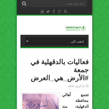
فعاليات بالدقهلية في
جمعة
‫#‏الأرض_هي_العرض‬
15 أبريل، 2016
تجمع أهالي
محافظة
الدقهلية، منذ