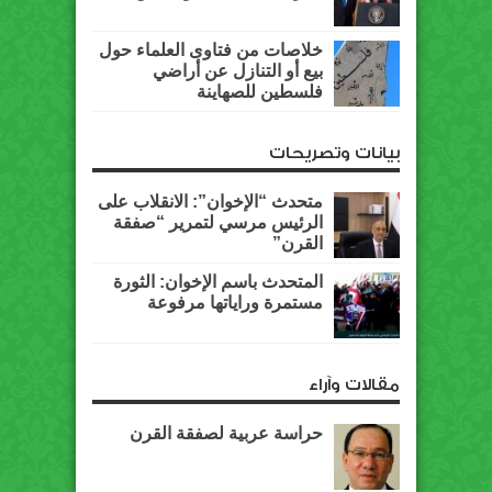
خلاصات من فتاوى العلماء حول
بيع أو التنازل عن أراضي
فلسطين للصهاينة
بيانات وتصريحات
متحدث “الإخوان”: الانقلاب على
الرئيس مرسي لتمرير “صفقة
القرن”
المتحدث باسم الإخوان: الثورة
مستمرة وراياتها مرفوعة
مقالات وآراء
حراسة عربية لصفقة القرن