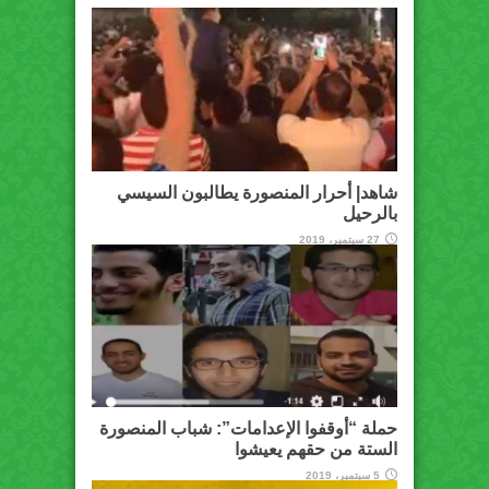
شاهد| أحرار المنصورة يطالبون السيسي
بالرحيل
27 سبتمبر، 2019
حملة “أوقفوا الإعدامات”: شباب المنصورة
الستة من حقهم يعيشوا
5 سبتمبر، 2019