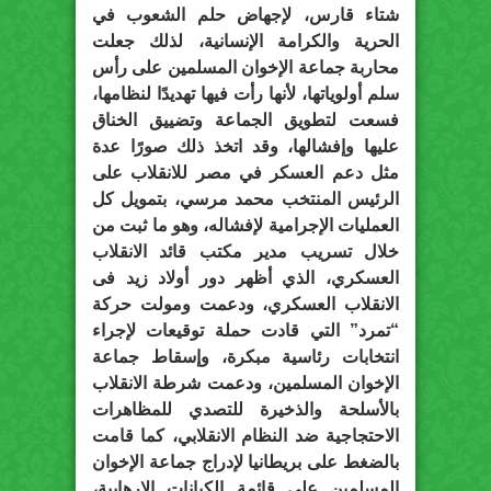
شتاء قارس، لإجهاض حلم الشعوب في
الحرية والكرامة الإنسانية، لذلك جعلت
محاربة جماعة الإخوان المسلمين على رأس
سلم أولوياتها، لأنها رأت فيها تهديدًا لنظامها،
فسعت لتطويق الجماعة وتضييق الخناق
عليها وإفشالها، وقد اتخذ ذلك صورًا عدة
مثل دعم العسكر في مصر للانقلاب على
الرئيس المنتخب محمد مرسي، بتمويل كل
العمليات الإجرامية لإفشاله، وهو ما ثبت من
خلال تسريب مدير مكتب قائد الانقلاب
العسكري، الذي أظهر دور أولاد زيد فى
الانقلاب العسكري، ودعمت ومولت حركة
“تمرد” التي قادت حملة توقيعات لإجراء
انتخابات رئاسية مبكرة، وإسقاط جماعة
الإخوان المسلمين، ودعمت شرطة الانقلاب
بالأسلحة والذخيرة للتصدي للمظاهرات
الاحتجاجية ضد النظام الانقلابي، كما قامت
بالضغط على بريطانيا لإدراج جماعة الإخوان
المسلمين على قائمة الكيانات الإرهابية،