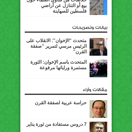
بيع أو التنازل عن أراضي
فلسطين للصهاينة
بيانات وتصريحات
متحدث “الإخوان”: الانقلاب على
الرئيس مرسي لتمرير “صفقة
القرن”
المتحدث باسم الإخوان: الثورة
مستمرة وراياتها مرفوعة
مقالات وآراء
حراسة عربية لصفقة القرن
7 دروس مستفادة من ثورة يناير