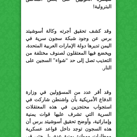
البترولية!
وقد كشف تحقيق أجرته وكالة أسوشيتد
برس عن وجود شبكة سجون سرية في
اليمن تديرها دولة الإمارات العربية المتحدة،
ويخضع فيها المعتقلون لصنوف مختلفة من
التعذيب تصل إلى حد “شواء” السجين على
النار.
وقد أقر عدد من المسؤولين في وزارة
الدفاع الأمريكية بأن واشنطن شاركت في
استجواب محتجزين في هذه المعتقلات
السرية التي تشرف عليها قوات يمنية
وإماراتية، وأوضح تحقيق أسوشيتد برس أن
هذه السجون توجد داخل قواعد عسكرية
ومطارات وموانئ يمنية عدة، بل حتى في