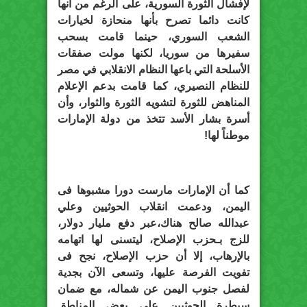
لإفشال الثورة السورية، على الرغم من أنها
كانت دائما تصرح بأنها منحازة لخيارات
الشعب السوري، حينما قامت بسحب
سفيرها من سوريا، لكنها مولت صفقات
الأسلحة التي باعها النظام الانقلابي في مصر
للنظام النصيري، كما قامت بدعم الإعلام
المناهض للثورة لتشويه الثورة والثوار، وأن
أسرة بشار الأسد تتخذ من دولة الإمارات
موطناً لها!
كما أن الإمارات مارست دورا مشبوها فى
اليمن، ودعمت انقلاب الحوثيين وعلي
عبدالله صالح هناك،عبر دفع مليار دولار،
للزج بـحزب الإصلاح، ليتسنى لها اتهامه
بالإرهاب، إلا أن حزب الإصلاح، نجح فى
تفويت الفرصة عليها، وتسعى الآن بجدية
لفصل جنوب اليمن عن شماله، مع ضمان
سيطرة الحوثيين على بعض المناطق