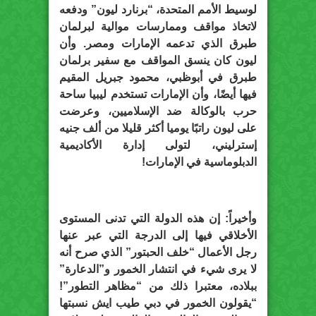
لوسيط الأمم المتحدة، “برنارد ليون” ودفعه
لاتخاذ مواقف وممارسات موالية لبرلمان
طبرق الذي تدعمه الإمارات ومصر. وأن
ليون كان ينسق المواقف مع سفير برلمان
طبرق في أبوظبي، محمود جبريل المقيم
فيها أيضًا، وأن الإمارات تستخدم ليبيا ساحة
حرب بالوكالة ضد الإسلاميين، وعرضت
على ليون راتبًا يوميا أكثر قليلا من ألف جنيه
إسترليني، لتولى إدارة الأكاديمية
الدبلوماسية في الإمارات!
وأخيراً: إن هذه الدولة التي تدنى المستوى
الأخلاقي فيها إلى الدرجة التي عبر عنها
رجل الأعمال “خلف الحبتور” الذي صرح أنه
لا يرى شيء في انتشار الخمور و”الدعارة”
ببلاده، معتبرا ذلك من “مظاهر التطور”!
“يقولون الخمور في دبي طيب ايش نسبتها