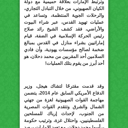
وترتبط الإمارات بعلاقة حميمية مع دولة
الكيان الصهيوني، من خلال التبادل التجاري،
والرحلات الجوية المنتظمة، وتساعد في
عمليات تهويد القدس، عبر شراء البيوت
والأراضي، فقد كشف الشيخ رائد صلاح
رئيس الحركة الإسلامية في الضفة، قيام
إماراتيين بشراء منازل في القدس بمبالغ
ضخمة لصالح مؤسسات يهودية، وأن فادي
السلامين أحد المقربين من محمد دحلان، هو
أحد أبرز من يقوم بتلك العمليات!
وقد قدمت مقترحًا لتشاك هيجل، وزير
الدفاع الأمريكي السابق عام 2014، يتضمن
مهاجمة القوات الصهيونية لغزة من جهتي
الشمال والشرق وتتقدم القوات المصرية
من الجنوب، لإحداث إرباك للمسلحين
الفلسطينيين، واحتلال غزة، وترتيب حكومة
يرأسها محمد دحلان، مع تعهد الإمارات برصد