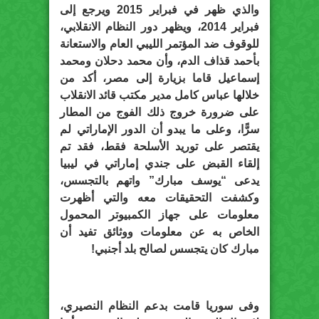
والذي ظهر في فبراير 2015 ويرجع إلى
فبراير 2014، ويظهر دور النظام الانقلابي،
للوقوف ضد المؤتمر الليبي العام والاستعانة
بأحمد قذاف الدم، وأن محمد دحلان ومحمد
إسماعيل قاما بزيارة إلى مصر، أكد من
خلالها عباس كامل مدير مكتب قائد الانقلاب
على ضرورة خروج ذلك الفوج من المطار
سرًّا، وعلى ما يبدو أن الدور الإماراتي لم
يقتصر على توريد الأسلحة فقط، فقد تم
إلقاء القبض على جندي إماراتي في ليبيا
يدعى “يوسف مبارك” واتهم بالتجسس،
وكشفت التحقيقات معه والتي أظهرت
معلومات على جهاز الكمبيوتر المحمول
الخاص به عن معلومات ووثائق تفيد أن
مبارك كان يتجسس لصالح بلد أجنبي!
وفى سوريا قامت بدعم النظام النصيري،