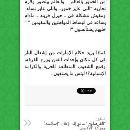
من الخمور بالعالم .. والعالم بيتطور ولازم
نجاريه “اللي عايز خمور.. واللي عايز نساء..
ومفيش مشكلة في ـ جيرل فريند ـ مادام
يساعد في انبساط المواطنين والمقيمين ” ”
خليهم يستأنسون “!
فماذا يريد حكام الإمارات من إشعال النار
في كل مكان وإحداث الفتن وزرع الفرقة،
وقمع الشعوب المتطلعة للحرية والكرامة
الإنسانية؟! لبئس ما يصنعون..
السابق:
“القرضاوي” يدعو إلى إعلان “إسلامية”
معركة “الأقصى”