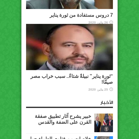
7 دروس مستفادة من ثورة يناير
26 يناير، 2020
“ثورة يناير” نبيلةٌ شتاءً.. سبب خراب مصر
صيفًا!
25 يناير، 2020
الأخبار
خبير يشرح آثار تطبيق صفقة
القرن على الضفة والقدس
خلاصات من فتاوى العلماء حول