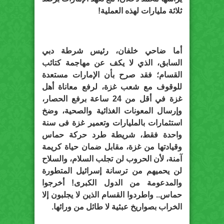
ثلاثة مليارات لهذه العملية!
أما ضاحي خلفان، رئيس شرطة دبي
السابق، الذي لا يكف عن مهاجمة كتائب
القسام؛ فقد صرح بأن الإمارات مستعدة
للوقوف مع شعب غزة، لرفع معاناة أهل
غزة في أقل من 24 ساعة برفع الحصار،
وإرسال المعونات الغذائية والصحية، وضخ
استثمارات بالمليارات وتعمير غزة فى سنة
واحدة فقط، شريطة طرد حركة حماس
وقيادتها من غزة، مقابل ضمان حياة كريمة
آمنة، لأن الحروب لن تجلب السلام، والسلاح
لن يحميهم من ترسانة إسرائيل المتطورة
والمدعومة من الدول الكبرى! أخرجوا
حماس.. واطردوا القسام الذين لا يجلبون إلا
الخراب بصواريخ عبثية لا طائل من ورائها.