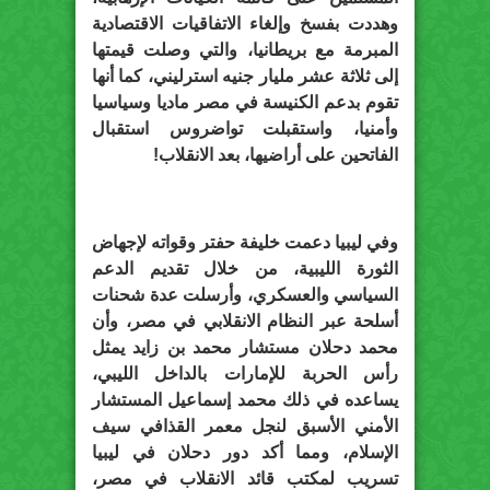
وهددت بفسخ وإلغاء الاتفاقيات الاقتصادية
المبرمة مع بريطانيا، والتي وصلت قيمتها
إلى ثلاثة عشر مليار جنيه استرليني، كما أنها
تقوم بدعم الكنيسة في مصر ماديا وسياسيا
وأمنيا، واستقبلت تواضروس استقبال
الفاتحين على أراضيها، بعد الانقلاب!
وفي ليبيا دعمت خليفة حفتر وقواته لإجهاض
الثورة الليبية، من خلال تقديم الدعم
السياسي والعسكري، وأرسلت عدة شحنات
أسلحة عبر النظام الانقلابي في مصر، وأن
محمد دحلان مستشار محمد بن زايد يمثل
رأس الحربة للإمارات بالداخل الليبي،
يساعده في ذلك محمد إسماعيل المستشار
الأمني الأسبق لنجل معمر القذافي سيف
الإسلام، ومما أكد دور دحلان في ليبيا
تسريب لمكتب قائد الانقلاب في مصر،