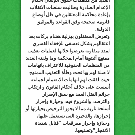
العديد من منظمات حقوق النإسان أحكام
الإعدام الصادرة وطالبت سلطات الانقلاب
بإعادة محاكمة المعتقلين في ظل أوضاع
قانونية صحيحة وفق القواعد والمواثيق
الدولية.
وتعرض المعتقلون بهزلية هشام بركات بعد
اعتقالهم بشكل تعسفى للإخفاء القسري
لمدد متفاوتة تعرضوا خلالها لعمليات تعذيب
ممنهج أثبتوها أمام المحكمة وما وثقته العديد
من المنظمات الحقوقية للاعتراف باتهامات
لا صلة لهم بها تحت وطأة التعذيب الممنهج
حيث لفقت لهم اتهامات الانضمام لجماعة
أسست على خلاف أحكام القانون و ارتكاب
جرائم القتل العمد مع سبق الإصرار
والترصد، والشروع فيه، وحيازة وإحراز
أسلحة نارية مما لا يجوز الترخيص بحيازتها أو
إحرازها، والذخيرة التى تستعمل عليها،
وحيازة وإحراز مفرقعات “قنابل شديدة
الانفجار”وتصنيعها.