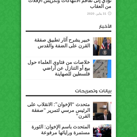
تؤدي إلى تفاقم الانتهاكات وتكريس الإفلات
من العقاب
31 يناير، 2020
الأخبار
خبير يشرح آثار تطبيق صفقة
القرن على الضفة والقدس
خلاصات من فتاوى العلماء حول
بيع أو التنازل عن أراضي
فلسطين للصهاينة
بيانات وتصريحات
متحدث “الإخوان”: الانقلاب على
الرئيس مرسي لتمرير “صفقة
القرن”
المتحدث باسم الإخوان: الثورة
مستمرة وراياتها مرفوعة