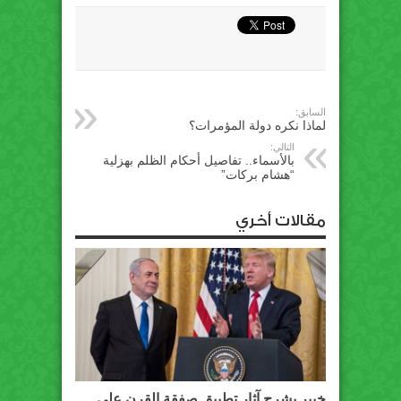
السابق:
لماذا نكره دولة المؤمرات؟
التالي:
بالأسماء.. تفاصيل أحكام الظلم بهزلية
“هشام بركات”
مقالات أخري
خبير يشرح آثار تطبيق صفقة القرن على