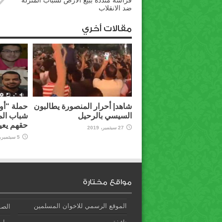
فراشة منددة ببيع الأرض لشباب المنزلة
ضد الانقلاب
مقالات أخري
شاهد| أحرار المنصورة يطالبون
حملة “أوق
السيسي بالرحيل
شباب الم
حقهم يعي
27 سبتمبر، 2019
5 سبتمبر، 2019
مواقع مختارة
الموقع الرسمي للاخوان المسلمين
الصف