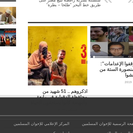
سلسلة بشرية رافضة لبيع ‫‏مصر‬ على
طريق خط البحر ‫”‏طلخا – بطرة‬”
فوا الإعدامات”:
نصورة الستة من
شوا
اذكروهم .. 51 شهيد من
محافظة الدقهلية في رابعة
والنهضة كانوا يستحقون الحياة
14 أغسطس، 2019
حة الرسمية للإخوان المسلمين
المركز الإعلامي للإخوان المسلمين