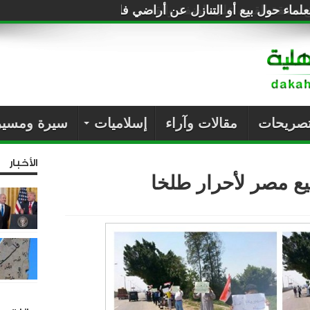
لماء حول بيع أو التنازل عن أراضي فلسطين للصهاينة
تصريحات
مقالات وآراء
إسلاميات
سيرة ومسير
الأخبار
يع ‏مصر لأحرار طلخا