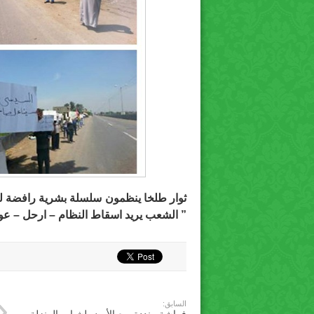
ثوار طلخا ينظمون سلسلة بشرية رافضة ‫‬‫‬
” الشعب يريد اسقاط النظام – ارحل – عواد
السابق: