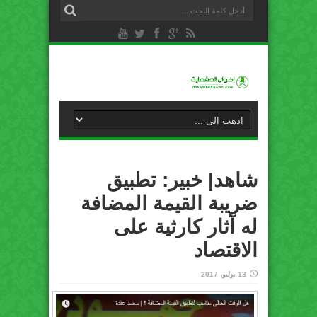
شاهد| خبير: تطبيق
ضريبة القيمة المضافة
له آثار كارثية على
الاقتصاد
13 يوليو، 2017