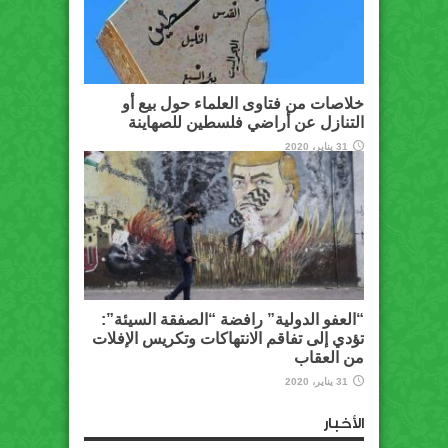
خلاصات من فتاوى العلماء حول بيع أو
التنازل عن أراضي فلسطين للصهاينة
31 يناير، 2020
“العفو الدولية” رافضة “الصفقة السيئة”:
تؤدي إلى تفاقم الانتهاكات وتكريس الإفلات
من العقاب
31 يناير، 2020
الأخبار