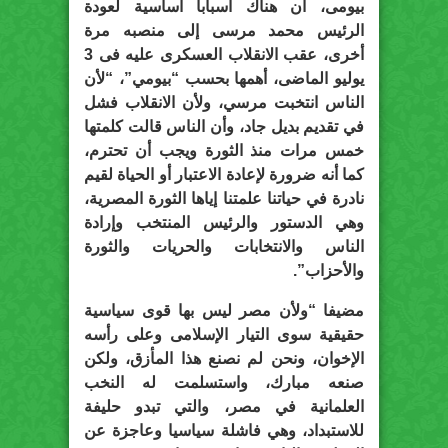
بيومى، أن هناك أسبابا أساسية لعودة
الرئيس محمد مرسى إلى منصبه مرة
أخرى، عقب الانقلاب العسكرى عليه فى 3
يوليو الماضى، أهمها بحسب “بيومي”، “لأن
الناس انتخبت مرسي، ولأن الانقلاب فشل
في تقديم بديل جاد، وأن الناس قالت كلمتها
خمس مرات منذ الثورة ويجب أن تحترم،
كما أنه ضرورة لإعادة الاعتبار أو الحياة لقيم
نادرة في حياتنا علمتنا إياها الثورة المصرية،
وهي الدستور والرئيس المنتخب وإرادة
الناس والانتخابات والحريات والثورة
والأحزاب”.
مضيفا “ولأن مصر ليس بها قوى سياسية
حقيقية سوى التيار الإسلامى وعلى رأسه
الإخوان، ونحن لم نصنع هذا المأزق، ولكن
صنعه مبارك، واستسلمت له النخب
العلمانية في مصر، والتي تبدو حليفة
للاستبداد، وهي فاشلة سياسيا وعاجزة عن