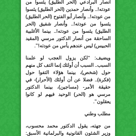
أنصار البرادعي (الحر الطليق) يئسوا من
عودته!.. وأنصار حمدين (الحر الطليق) يئسوا
من عودته!.. وأنصار أبو الفتوح (الحر الطليق)
يئسوا من عودته!.. وأنصار شفيق (الحر
الطليق) يئسوا من عودته!.. بينما الأغلبية
الساحقة من أنصار الدكتور مرسي (المقيد
الحبيس) ليس عندهم يأس من عودته!”.
ويضيف: “لكن يزول العجب لو علمنا
السبب.. السبب أن أولئك إنما التف كل منهم
حول (شخص)، بينما هؤلاء التفوا حول
(فكرة).. فضلا عن أن أولئك (الأحرار)- في
حقيقة الأمر- (مساجين)، بينما الدكتور
مرسي هو (الحر) الوحيد فيهم لو كانوا
يعقلون”.
مطلب وطني
من جهته، يقول الدكتور محمد محسوب،
وزير الشئون القانونية والبرلمانية الأسبق: