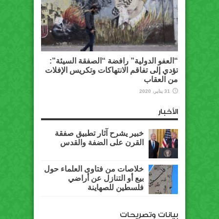
“العفو الدولية” رافضة “الصفقة السيئة”:
تؤدي إلى تفاقم الانتهاكات وتكريس الإفلات
من العقاب
31 يناير، 2020
الأخبار
خبير يشرح آثار تطبيق صفقة
القرن على الضفة والقدس
خلاصات من فتاوى العلماء حول
بيع أو التنازل عن أراضي
فلسطين للصهاينة
بيانات وتصريحات