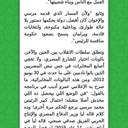
العمل مع الناس وبناء شعبيتها”.
وتابع “ولأن المسار الذي قدمه مرسي
والإخوان كان أفضل، دولة يحكمها دستور بلا
حالة طوارئ، وداخلية مكبوحة، وانتخابات
قادمة، وبرلمان يسمح بصعود حكومة
منافسة للرئيس”.
وتطلق سلطات الانقلاب بين الحين والآخر،
بالونات اختبار للشارع المصري، ولا تخفي
أصابع المخابرات في جس نبض المصريين
الذين باتوا نادمين على ما حدث في 30 يونيو
2013، ومن هذه البالونات المخابراتية، ما
صرح به الإعلامي عمرو أديب في برنامجه
بالقول: “في الوضع اللي بيحصل ده اللي
محدش أصلا متقبله؛ احتمال كبير الرئيس
محمد مرسي يرجع للحكم مرة أخرى؛ وده
كلام قاله ليا وزير الدفاع المصري والإنتاج
الحربي الفريق صدقي صبحي، قاله ليا في
آواخر شهر 11 عام 2016؛ لو فضل الوضع