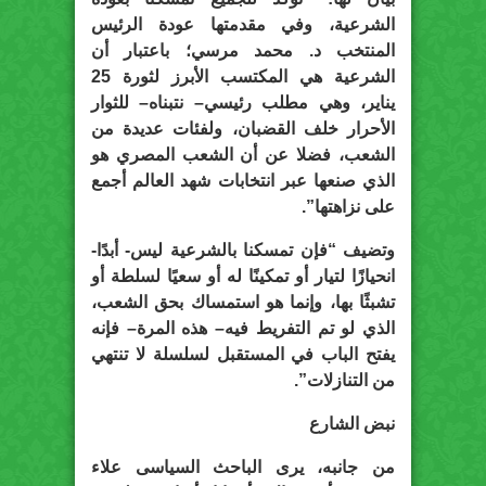
الشرعية، وفي مقدمتها عودة الرئيس
المنتخب د. محمد مرسي؛ باعتبار أن
الشرعية هي المكتسب الأبرز لثورة 25
يناير، وهي مطلب رئيسي– نتبناه– للثوار
الأحرار خلف القضبان، ولفئات عديدة من
الشعب، فضلا عن أن الشعب المصري هو
الذي صنعها عبر انتخابات شهد العالم أجمع
على نزاهتها”.
وتضيف “فإن تمسكنا بالشرعية ليس- أبدًا-
انحيازًا لتيار أو تمكينًا له أو سعيًا لسلطة أو
تشبثًا بها، وإنما هو استمساك بحق الشعب،
الذي لو تم التفريط فيه– هذه المرة– فإنه
يفتح الباب في المستقبل لسلسلة لا تنتهي
من التنازلات”.
نبض الشارع
من جانبه، يرى الباحث السياسى علاء