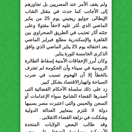
ولم يقف الأمر عند المصريين بل تجاوزهم
إلى الأجانب كما حدث في مقتل الشاب
الإيطالى جوليو ريجيني يوم 25 من يناير
الماضي الذي عُثر عليه لاحقاً مقتولا وعلى
جثته آثار تعذيب في الطريق الصحراوي بين
القاهرة والإسكندرية مطلع فبراير الماضي
بعد اختفائه يوم 25 يناير الماضي الذي وافق
الذكرى الخامسة لثورة يناير.
وكان أبرز الإخفاقات الأمنية إسقاط الطائرة
الروسية في سيناء وأن الحكومة لم تعترف
بالخطأ إلا أن الهجوم تسبب في ضرب
السياحة وانهيارالاقتصاد بشكل كبير.
زد على ذلك سلسلة الأحكام القضائية التى
أصدرها القضاء الشامخ سواء الإعدامات أو
السجن والحبس والتى اعتبرت مصر بسببها
دولة لا تلتزم بمعايير العدالة الدولية
وشككت في نزاهة القضاء الانقلابى .
وقد طالب البعض الولايات المتحدة
الأمريكية بممارسة الضغط على مصر