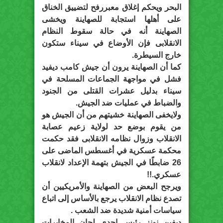
البحر ويحكم إغلاق معبررفح لتضييق الخناق
على أهلها استجابة للصهاينة ويخشى
الصهاينة أنه في حالة سقوط النظام
الانقلابى فإن الأوضاع في سيناء ستكون
خارج السيطرة.
كما أن الصهاينة يرون أن جيش كامب ديفيد
فشل في مواجهة الجماعات المسلحة في
سيناء بدليل عشرات القتلى من الجنود
والضباط في عمليات ضد الجيش.
ولايخفى الصهاينة خشيتهم من أن الجيش هو
من يقوم بوضع حد لولاية زعيم عصابة
الانقلاب وزوال نظامه الانقلابى فقد حكمت
محكمة عسكرية في أغسطس الماضى على
26 ضابطًا في الجيش بتهمة الإعداد لانقلاب
عسكري.!!
ويرجح البعض من الصهاينة والأمريكيين أن
تصدع نظام الانقلاب يرجع بالأساس إلى اتباع
سياسات أمنية شديدة ضد الشعب .
ديفين نونز رئيس إحدى لجان المخابرات