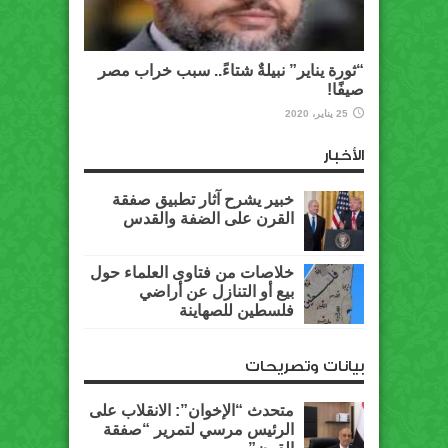
“ثورة يناير” نبيلةٌ شتاءً.. سبب خراب مصر
صيفًا!
25 يناير، 2020
الأخبار
خبير يشرح آثار تطبيق صفقة
القرن على الضفة والقدس
خلاصات من فتاوى العلماء حول
بيع أو التنازل عن أراضي
فلسطين للصهاينة
بيانات وتصريحات
متحدث “الإخوان”: الانقلاب على
الرئيس مرسي لتمرير “صفقة