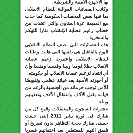
بها الأجهزة الأمنية والشرطية .
وكانت الفضائيات الموالية للنظام الانقلابى
بما فيها بعض المحطات الحكومية كما حدث
مع المذيعة عزة الحناوى والتى اتخذت من
خطاب زعيم عصابة الإننقلاب مثارا للتهكم
والسخرية .
هذه الفضائيات التى تصف النظام الانقلابى
اليوم بالفاشل هى نفسها التى هللت وطبلت
للنظام الانقلابى واعتبرت زعيم عصابة
الانقلاب بطلا قوميا ونبيا وقديسا ومنقذا وأن
أي انتقاد لزعيم عصابة الانقلاب أو حكومته.
أو أجهزته الأمنية يعد خيانة عظمى وتقويضًا
للأمن توجب حرمانه من الجنسية بالرغم من
قيامه بقتل الألاف واعتقال الألاف وتعذيبهم
وبناء
عشرات السجون والمعتقلات وقمع كل من
شارك فى ثورة يناير 2011 التى خلعت
حسنى مبارك بحجة التظاهر بدون تصريح أو
تلفيق التهم للمعتقلين بعد اختفائهم قسريا