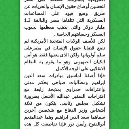
لتحسين أوضاع حقوق الإنسان والحريات عن
طريق وضع قيود على المساعدات
العسكرية التي تتلقاها مصر والبالغة 1.3
مليار دولار والتى يذهب معظمها لجيوب
العسكر وحسابتهم الخاصة .
لكن للأسف الولايات المتحدة الأمريكية لم
تضع قضايا حقوق الإنسان في مصرعلى
سلم أولوياتها ولكن الذى يعنيها فقط هو أمن
الكيان الصهيونى وهو ما يقوم به النظام
الانقلابى على الوجه الأكمل.
فإذا أضفنا لماسبق مبادرات سعد الدين
ابراهيم ومطالبات صباحى بحكم مدنى
واعترافات حمزاوى بمذبحة رابعة مع
اقتراحات السفير عبدالله الأشعل بضرورة
تشكيل مجلس رئاسى يتكون من ثلاثة
أشخاص وزير الدفاع مع شخصين آخرين
سماهما سعد الدين ابراهيم وهما عبدالمنعم
أبوالفتوح وأيمن نور فإذا تقاطعت كل هذه