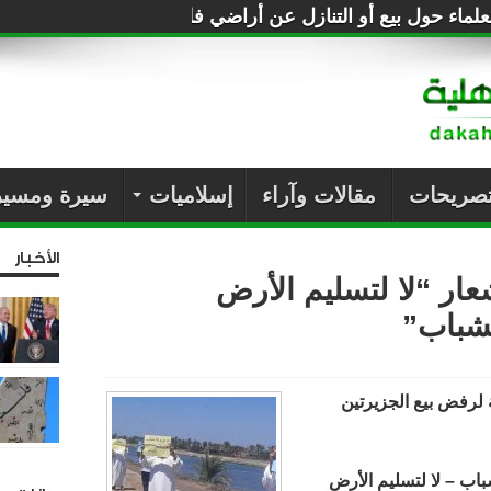
لماء حول بيع أو التنازل عن أراضي فلسطين للصهاينة
تصريحات
مقالات وآراء
إسلاميات
سيرة ومسير
الأخبار
عار “لا لتسليم الأرض
لشباب”
 لرفض بيع الجزيرتين
باب – لا لتسليم الأرض