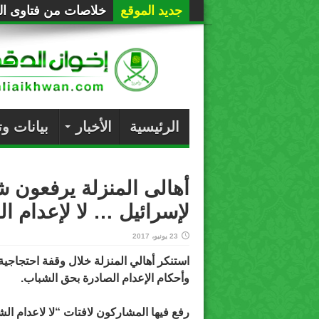
جديد الموقع
خلاصات من فتاوى الع
الرئيسية
الأخبار
بيانات و
أهالى المنزلة يرفعون ش
لإسرائيل … لا لإعدام ا
23 يونيو، 2017
استنكر أهالي المنزلة خلال وقفة احتجاجية
وأحكام الإعدام الصادرة بحق الشباب.
رفع فيها المشاركون لافتات “لا لاعدام الش