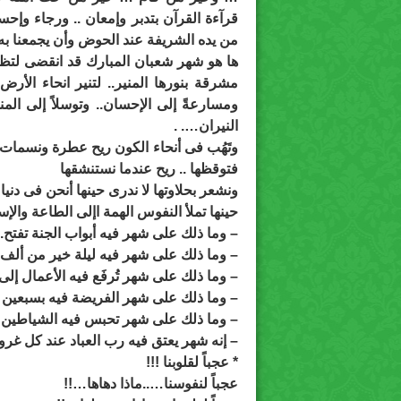
قرآءة القرآن بتدبر وإمعان .. ورجاء وإحس
من يده الشريفة عند الحوض وأن يجمعنا به 
ها هو شهر شعبان المبارك قد انقضى لتظ
مشرقة بنورها المنير.. لتنير انحاء الأرض
ومسارعةً إلى الإحسان.. وتوسلاً إلى المنان 
النيران…. .
وتَهُب فى أنحاء الكون ريح عطرة ونسمات ع
فتوقظها .. ريح عندما نستنشقها
ونشعر بحلاوتها لا ندرى حينها أنحن فى دنيا
حينها تملأ النفوس الهمة اإلى الطاعة وال
– وما ذلك على شهر فيه أبواب الجنة تفتح.. و
– وما ذلك على شهر فيه ليلة خير من ألف ش
– وما ذلك على شهر تُرفَع فيه الأعمال إلى ال
– وما ذلك على شهر الفريضة فيه بسبعين فري
– وما ذلك على شهر تحبس فيه الشياطين وتغ
– إنه شهر يعتق فيه رب العباد عند كل غر
* عجباً لقلوبنا !!!
عجباً لنفوسنا…..ماذا دهاها…!!