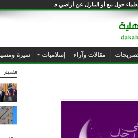
لماء حول بيع أو التنازل عن أراضي فلسطين للصهاينة
تصريحات
مقالات وآراء
إسلاميات
سيرة ومسير
الأخبار