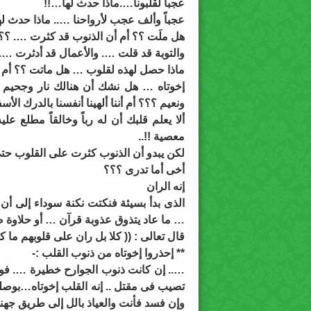
عجباً لقلبونا….ماذا حدث لها…!!
عجباً وألف عجب لأرواحنا ….. ماذا حدث له
هل ملَت ؟؟ أم أن الذنوب قد كثرت …. ؟؟
والتوبة قد قلت …. والأعمال قد أدثرت …..
ماذا حصل لهذه لقلوب … هل ماتت ؟؟ أم 
إخوتاه … هل نشك أن هنالك نار وجحيم ؟
ونعيم ؟؟؟ أم أننا ألهينا أنفسنا بالدرك ال
ألا يعلم قلبك أن له رباً وخالقاً مطلع ع
معصية !!..
لكن يبدو أن الذنوب كثرت على القلوب حتى 
أخى أما تدرى ؟؟؟
إنه الران
الذى بدأ بسيئة فنكتت نكنة سوداء إلى أن
… ما عاد يتذوق عذوبة قرآن … أو حلاوة ص
قال تعالى : (( كلا بل ران على قلوبهم ما ك
** إحذروا إخوتاه من ذنوب القلب :-
….. إن كانت ذنوب الجوارح خطيرة …. فوا
تصيب فى مقتل .. إنه القلب إخوتاه…بوصلة ا
وإن فسد فأنت والعياذ بالل إلى طريق جهنم