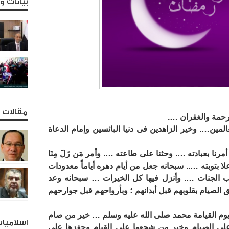
بيانات 
مقالات و
لرحمة والغفران ….
مين…. وخير الزاهدين فى دنيا البائسين وإمام الدعاة
أمرنا بعبادته …. وحثنا على طاعته …. وأمر مَن زَلَ مِنَا
ا بتوبته ….. سبحانه جعل من أيام دهره أياماً معدودات
ب الجنات …. وأنزل فيها كل الخيرات … سبحانه وعد
 الصيام بقلوبهم قبل أبدانهم ؛ وبأرواحهم قبل جوارحهم
ا يوم القيامة محمد صلى الله عليه وسلم … خير من صام
اسلاميا
 الصيام وخير من شجعها على القيام وحفزها على