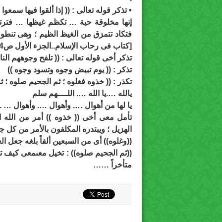
• تذكر قوله تعالى : (( إذا ألقوا فيها سمعوا
إنها مخلوقة حية … تكظم غيظها … فترتف
فتكاد تتمزق من الغيظ الظيم ؛ وهى تنطو
[كتاب فى رحاب الإسلام..الجزء الأول ص14)
تذكر أخى قوله تعالى : (( تلفح وجوههم النا
تذكر : (( يوم تبيض وجوه وتسود وجوه ))
تكذر : (( خذوه فغلوه ؛ ثم الجحيم صلوه ؛
يالله ….يا الله …. اللــــهم سلم
يا لها من أهوال …. وأهوال …. وأهوال … .
تأمل معى أخى (( خذوه )) أمر من الله ا
الهزيل ؛ ويبتدره المكلفون بالأمر من كل ج
((وغلوه)) أى من السبعين ألفاً بلغه جعل ال
((ثم الجحيم صلوه)) : تخيل معىمعى كيف 
متأخراً ……