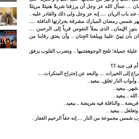
ان … نسأل الله عز وجل أن يرزقنا شربةً هنيئةً مريئةً
عند باب الريان …. إنه عز وجل ولى ذلك والقادر عليه .
هر شمس رمضان المبارك مشرقة بحرارتها الدافئة ….
 بنور الإيمان.. الذى يملأ النفوس قرباً إلى الرحمن …
بأن يَمِنُ علينا ويبلغنا الجِنان .. وأن يعتق رقابنا من
ليلة جميلة؛ تلفح الوجوهفتنبها .. وتضرب القلوب برفق
 أم فى جنة ؟؟
إسراع إلى الخيرات … والبعد عن إجتراح المنكرات….
أبواب النار تغلق.. ببعيد .
هر.. ببعيد .
له .. ببعيد .
ضة .. والنافلة فيه بفريضة .. ببعيد .
لغل .. ببعيد .
وب شمس مجموعة من النار … إنه حقاً الرحيم الغفار .