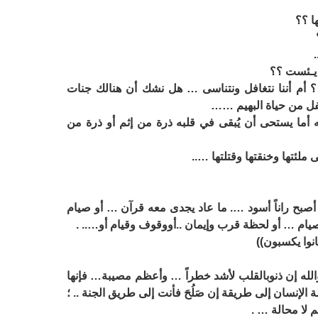
ا ؟؟
يـئست ؟؟
 أم أننا نتغافل ونتناسى … هل نشك أن هنالك جنات
أسفل من حياة البهيم ……
ليه أما يستحى أن يُبقى في قلبه ذرة من إثم أو ذرة من
ملئتها وخنقتها وقتلتها …..
 أصبح راناً أسود …. ما عاد يجدى معه قرآن … أو صيام
يام … أو لحظة قرب وإيمان ..أووقوف وقيام أو….. .
انوا يكسبون))
لله إن ذنوبالقلب لأشد خطراً … وأعظم مصيبة… فإنها
لإنسان إلى طريقة إن صَلُحَ فأنت إلى طريق الجنة .. ؛
 لا محالة … .