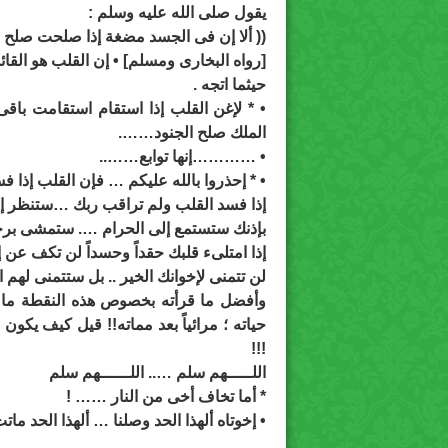
يقول صلى الله عليه وسلم :
(( ألا إن فى الجسد مضغة إذا صلحت صلح ا
[رواه البخارى ومسلم] • إن القلب هو القائد
حيثما اتجه .
• * لإغن القلب إذا استقام استقامت باق
الملك صلح الجنود…….
• …………إنها توابع……..
• * إحذروا بالله عليكم … فإن القلب إذا 
إذا فسد القلب ولم تراقب ربك …ستنظر إلى
بإذنك ستستمع إلى الحرام …. ستمشى برج
إذا امتلىء قلبك حقداً وحسداً لن تكف عن
لن تتمنى لإخوانك الخير .. بل ستتمنى لهم 
وأفضل ما قرأته بخصوص هذه النقطة ما قر
حياته ؛ مرائياً بعد مماته!! قيل كيف يكون
!!!
اللـــــهم سلم ….. اللــــــهم سلم
* أما تخاف أخى من النار …… !
• إخوتاه ألهذا الحد وصلنا … ألهذا الحد م
.