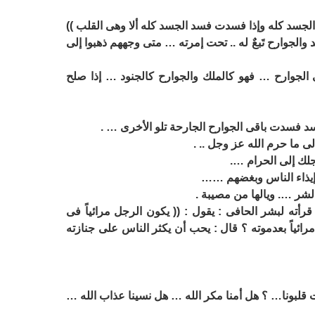
لجسد كله وإذا فسدت فسد الجسد كله ألا وهى القلب ))
 والجوارح تَبعٌ له .. تحت إمرته … متى وجههم ذهبوا إلى
ى الجوارح … فهو كالملك والجوارح كالجنود … إذا صلح
فسد فسدت باقى الجوارح الجارحة تلو الأخرى … .
 ما حرم الله عز وجل .. .
لك إلى الحرام ….
 إيذاء الناس وبغضهم ……
الشر …. ويالها من مصيبة .
أته لبشر الحافى : يقول : (( يكون الرجل مرائياً فى
 مرائياً بعدموته ؟ قال : يحب أن يكثر الناس على جنازته
اتت قلبونا… ؟ هل أمنا مكر الله … هل نسينا عذاب الله …