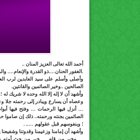
أحمد الله تعالى العزيز المنان ..
.الغفور الحنان….ذو القدرة والإنعام…. وا
وأصلى وأسلم على سيد العابدين لرب العال
الصالحين ..وخير الصائمين والقانتين.
وأشهد أن لا إله إلا الله وحده لا شريك له ؛ 
وعصاه أن يسارع ويبادر إلى رحمته جلا وعل
… أنزل فيها الرحمات … وفتح فيها أبوا
الصائمين بجنته ورحمته.. ذلك إن صاموا حق
؛ وبنفوسهم قبل عقولهم ….. .
وأشهد أن إمامنا وزعيمنا وقدوتنا وشفيعن
… وخير من قام … خير من حث أمته على