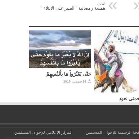
التالي:
همسة رمضانية ” الصبر على الابتلاء “
حَتَّى يُغَيِّرُواْ مَا بِأَنْفُسِهِمْ
26 سبتمبر، 2019
فمتى نعود
حة الرسمية للإخوان المسلمين
المركز الإعلامي للإخوان المسلمين